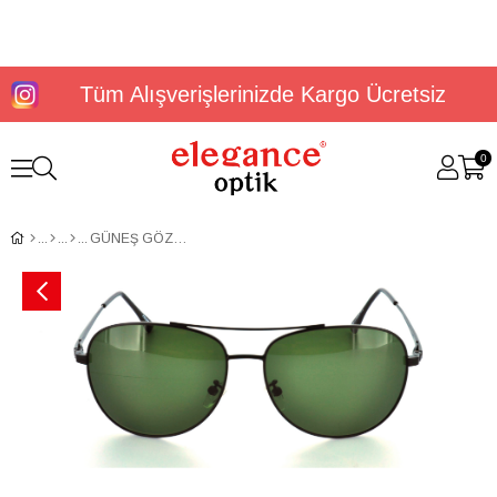
Tüm Alışverişlerinizde Kargo Ücretsiz
0
GÜNEŞ GÖZLÜĞÜ FLOTT FG 0100 C1