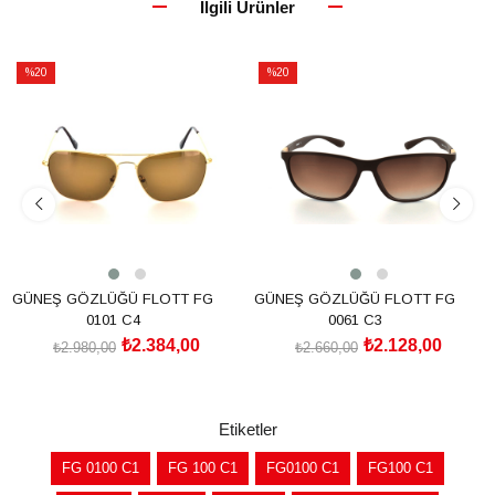
İlgili Ürünler
%20
%20
İndirim
İndirim
%20İndirim
%20İndirim
GÜNEŞ GÖZLÜĞÜ FLOTT FG
GÜNEŞ GÖZLÜĞÜ FLOTT FG
0101 C4
0061 C3
₺2.384,00
₺2.128,00
₺2.980,00
₺2.660,00
SEPETE EKLE
SEPETE EKLE
Etiketler
FG 0100 C1
FG 100 C1
FG0100 C1
FG100 C1