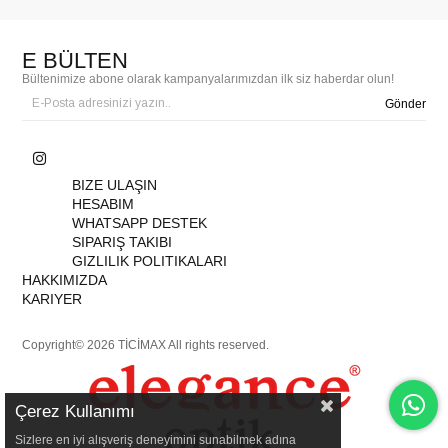
E BÜLTEN
Bültenimize abone olarak kampanyalarımızdan ilk siz haberdar olun!
Gönder
BIZE ULAŞIN
HESABIM
WHATSAPP DESTEK
SIPARIŞ TAKIBI
GIZLILIK POLITIKALARI
HAKKIMIZDA
KARIYER
Copyright© 2026 TİCİMAX All rights reserved.
Çerez Kullanımı
Sizlere en iyi alışveriş deneyimini sunabilmek adına