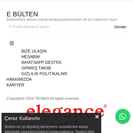
E BÜLTEN
Bültenimize abone olarak kampanyalarımızdan ilk siz haberdar olun!
Gönder
BIZE ULAŞIN
HESABIM
WHATSAPP DESTEK
SIPARIŞ TAKIBI
GIZLILIK POLITIKALARI
HAKKIMIZDA
KARIYER
Copyright© 2026 TİCİMAX All rights reserved.
Çerez Kullanımı
Sizlere en iyi alışveriş deneyimini sunabilmek adına
sitemizde çerezler(cookies) kullanmaktayız. Detaylı bilgi