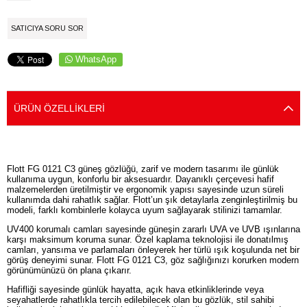
SATICIYA SORU SOR
WhatsApp
ÜRÜN ÖZELLIKLERI
Flott FG 0121 C3 güneş gözlüğü, zarif ve modern tasarımı ile günlük
kullanıma uygun, konforlu bir aksesuardır. Dayanıklı çerçevesi hafif
malzemelerden üretilmiştir ve ergonomik yapısı sayesinde uzun süreli
kullanımda dahi rahatlık sağlar. Flott’un şık detaylarla zenginleştirilmiş bu
modeli, farklı kombinlerle kolayca uyum sağlayarak stilinizi tamamlar.
UV400 korumalı camları sayesinde güneşin zararlı UVA ve UVB ışınlarına
karşı maksimum koruma sunar. Özel kaplama teknolojisi ile donatılmış
camları, yansıma ve parlamaları önleyerek her türlü ışık koşulunda net bir
görüş deneyimi sunar. Flott FG 0121 C3, göz sağlığınızı korurken modern
görünümünüzü ön plana çıkarır.
Hafifliği sayesinde günlük hayatta, açık hava etkinliklerinde veya
seyahatlerde rahatlıkla tercih edilebilecek olan bu gözlük, stil sahibi