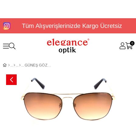
Tüm Alışverişlerinizde Kargo Ücretsiz
0
GÜNEŞ GÖZLÜĞÜ FLOTT FG 0121 C3