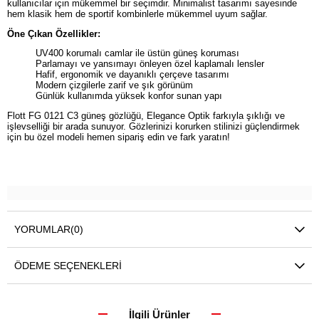
kullanıcılar için mükemmel bir seçimdir. Minimalist tasarımı sayesinde
hem klasik hem de sportif kombinlerle mükemmel uyum sağlar.
Öne Çıkan Özellikler:
UV400 korumalı camlar ile üstün güneş koruması
Parlamayı ve yansımayı önleyen özel kaplamalı lensler
Hafif, ergonomik ve dayanıklı çerçeve tasarımı
Modern çizgilerle zarif ve şık görünüm
Günlük kullanımda yüksek konfor sunan yapı
Flott FG 0121 C3 güneş gözlüğü, Elegance Optik farkıyla şıklığı ve
işlevselliği bir arada sunuyor. Gözlerinizi korurken stilinizi güçlendirmek
için bu özel modeli hemen sipariş edin ve fark yaratın!
YORUMLAR
(0)
ÖDEME SEÇENEKLERI
İlgili Ürünler