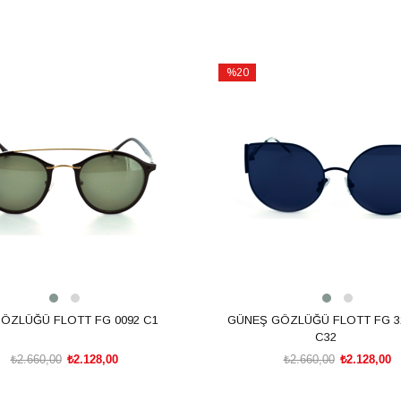
%20
İndirim
m
%20İndirim
ÖZLÜĞÜ FLOTT FG 0092 C1
GÜNEŞ GÖZLÜĞÜ FLOTT FG 3
C32
₺2.660,00
₺2.128,00
₺2.660,00
₺2.128,00