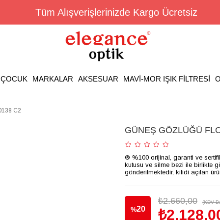
Tüm Alışverişlerinizde Kargo Ücretsiz
ÇOCUK
MARKALAR
AKSESUAR
MAVİ-MOR IŞIK FİLTRESİ
O
138 C2
GÜNEŞ GÖZLÜĞÜ FLOT
® %100 orijinal, garanti ve sertif
kutusu ve silme bezi ile birlikte 
gönderilmektedir, kilidi açılan ür
₺2.660,00
(KDV Da
20
%
₺2.128,0