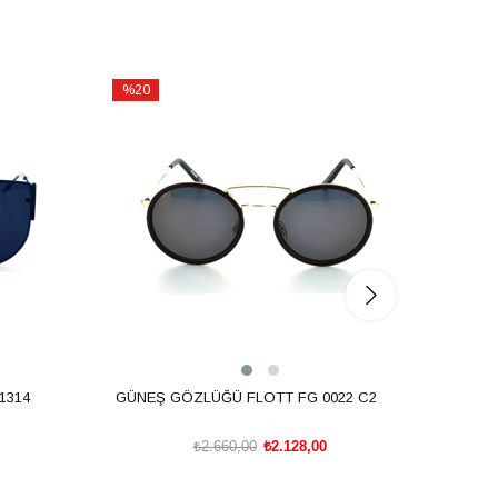
%20
%20
İndirim
İndirim
%20İndirim
%20İnd
1314
GÜNEŞ GÖZLÜĞÜ FLOTT FG 0022 C2
GÜNEŞ
₺2.660,00
₺2.128,00