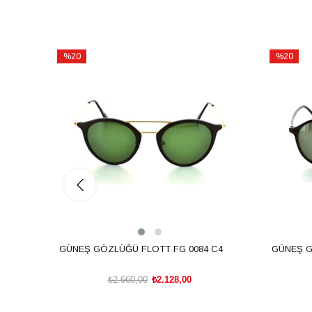
%20
%20
İndirim
İndirim
%20İndirim
%20İndiri
GÜNEŞ GÖZLÜĞÜ FLOTT FG 0084 C4
GÜNEŞ G
₺2.660,00
₺2.128,00