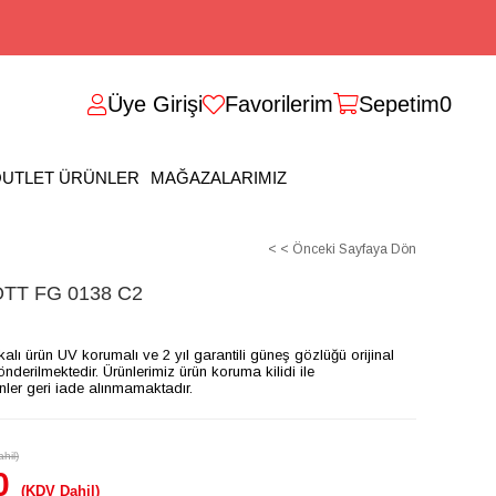
Üye Girişi
Favorilerim
Sepetim
0
UTLET ÜRÜNLER
MAĞAZALARIMIZ
< < Önceki Sayfaya Dön
T FG 0138 C2
ikalı ürün UV korumalı ve 2 yıl garantili güneş gözlüğü orijinal
gönderilmektedir. Ürünlerimiz ürün koruma kilidi ile
ünler geri iade alınmamaktadır.
hil)
0
(KDV Dahil)