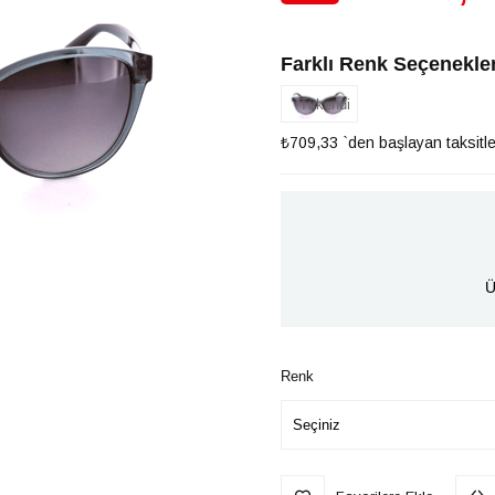
İndirim
Farklı Renk Seçenekler
Tükendi
₺709,33
`den başlayan taksitle
Ü
Renk