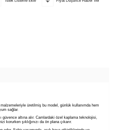
İstek Listeme Ekle
Fiyat Düşünce Haber Ver
eli malzemeleriyle üretilmiş bu model, günlük kullanımda hem
yum sağlar.
güvence altına alır. Camlardaki özel kaplama teknolojisi,
izi korurken şıklığınızı da ön plana çıkarır.
ap eder. Şehir yaşamında, açık hava etkinliklerinde ve