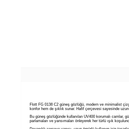
Flott FG 0138 C2 güneş gözlüğü, modern ve minimalist çizgile
konfor hem de şıklık sunar. Hafif çerçevesi sayesinde uzun 
Bu güneş gözlüğünde kullanılan UV400 korumalı camlar, güne
parlamaları ve yansımaları önleyerek her türlü ışık koşulunda
Dayanıklı çerçeve yapısı, uzun ömürlü kullanım için tasarlan