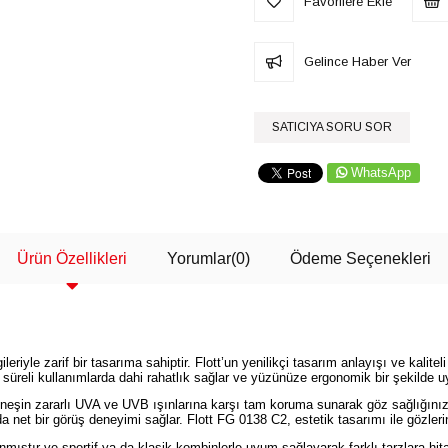
Favorilere Ekle
Gelince Haber Ver
SATICIYA SORU SOR
WhatsApp
Ürün Özellikleri
Yorumlar
(0)
Ödeme Seçenekleri
riyle zarif bir tasarıma sahiptir. Flott’un yenilikçi tasarım anlayışı ve kalit
süreli kullanımlarda dahi rahatlık sağlar ve yüzünüze ergonomik bir şekilde u
şin zararlı UVA ve UVB ışınlarına karşı tam koruma sunarak göz sağlığınızı 
 net bir görüş deneyimi sağlar. Flott FG 0138 C2, estetik tasarımı ile gözlerin
mıştır ve sportif ya da klasik kombinlerle uyum sağlayarak farklı tarzlara hit