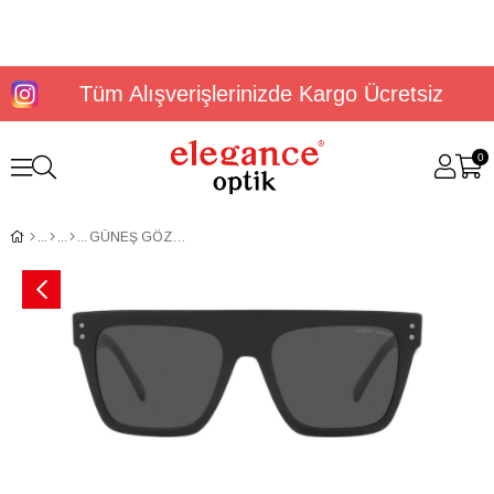
Tüm Alışverişlerinizde Kargo Ücretsiz
0
GÜNEŞ GÖZLÜĞÜ G.ARMANİ AR8177 52 500187