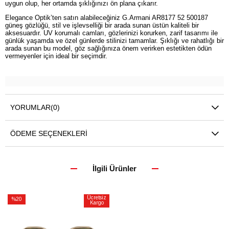
uygun olup, her ortamda şıklığınızı ön plana çıkarır.
Elegance Optik’ten satın alabileceğiniz G.Armani AR8177 52 500187
güneş gözlüğü, stil ve işlevselliği bir arada sunan üstün kaliteli bir
aksesuardır. UV korumalı camları, gözlerinizi korurken, zarif tasarımı ile
günlük yaşamda ve özel günlerde stilinizi tamamlar. Şıklığı ve rahatlığı bir
arada sunan bu model, göz sağlığınıza önem verirken estetikten ödün
vermeyenler için ideal bir seçimdir.
YORUMLAR
(0)
ÖDEME SEÇENEKLERI
İlgili Ürünler
Ücretsiz
%20
Kargo
İndirim
%20İndirim