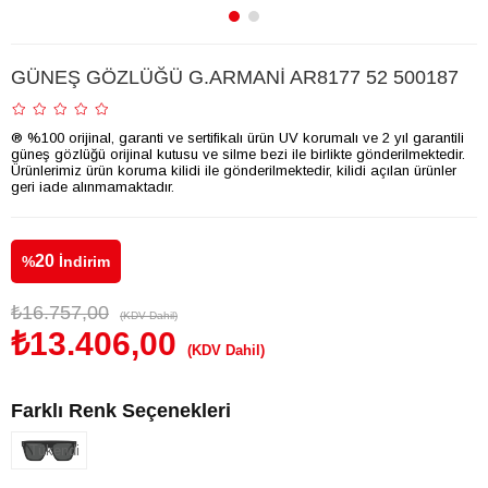
GÜNEŞ GÖZLÜĞÜ G.ARMANİ AR8177 52 500187
® %100 orijinal, garanti ve sertifikalı ürün UV korumalı ve 2 yıl garantili
güneş gözlüğü orijinal kutusu ve silme bezi ile birlikte gönderilmektedir.
Ürünlerimiz ürün koruma kilidi ile gönderilmektedir, kilidi açılan ürünler
geri iade alınmamaktadır.
20
%
İndirim
₺16.757,00
(KDV Dahil)
₺13.406,00
(KDV Dahil)
Farklı Renk Seçenekleri
Tükendi