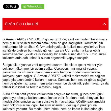
WhatsApp
ÜRÜN ÖZELLIKLERI
G.Armani AR8177 52 500187 güneş gözlüğü, zarif ve modern tasarımıyla
hem günlük stilinizi tamamlamak hem de göz sağlığınızı korumak için
mükemmel bir tercihtir. G.Armani'nin yüksek kaliteli materyalleri ve ince
işçiliğiyle üretilen bu model, güneşin zararlı UV ışınlarına karşı etkili
koruma sağlar. Şıklık ve işlevselliği bir arada sunan AR8177, uzun süreli
kullanımlarda dahi rahatlık sunan ergonomik yapıya sahiptir.
Bu gözlük, siyah ve zarif çerçeve tasarımı ile dikkat çeker ve her yüz
şekline mükemmel bir uyum sağlar. Çerçevenin minimalist yapısı,
zamansız bir stil yaratırken, hem klasik hem de modern kombinlerle
kolayca uyum sağlar. G.Armani AR8177, kaliteli malzemeleri ve sağlam
yapısıyla uzun ömürlü kullanım sunar. Camları, hem net bir görüş sağlar
hem de gözlerinizi zararlı ışınlardan korur, bu da günlük şehir hayatı ya da
tatiller için ideal bir tercih olmasını sağlar.
AR8177’nin hafif yapısı ve konforlu çerçeve tasarımı, güneş gözlüğünü
gün boyu rahatça kullanmanıza imkan verir. Markanın şık detayları, bu
modeli diğerlerinden ayıran sofistike bir hava katar. Gözlük saplarındaki
zarif dokunuşlar ve logolu tasarım unsurları, gözlüğün prestijini ve
kalitesini yansıtır. Bu model, hem erkek hem de kadın kullanıcılar için