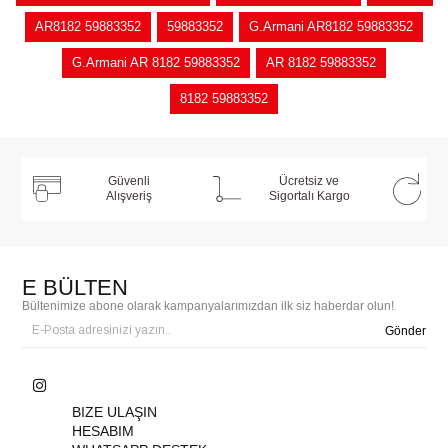
AR8182 59883352
59883352
G.Armani AR8182 59883352
G.Armani AR 8182 59883352
AR 8182 59883352
8182 59883352
Güvenli
Ücretsiz ve
Alışveriş
Sigortalı Kargo
E BÜLTEN
Bültenimize abone olarak kampanyalarımızdan ilk siz haberdar olun!
Gönder
BIZE ULAŞIN
HESABIM