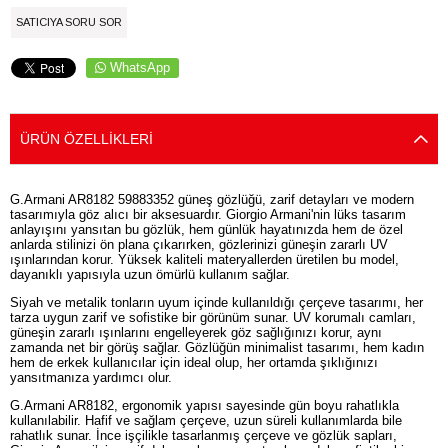
SATICIYA SORU SOR
WhatsApp
ÜRÜN ÖZELLIKLERI
G.Armani AR8182 59883352 güneş gözlüğü, zarif detayları ve modern
tasarımıyla göz alıcı bir aksesuardır. Giorgio Armani'nin lüks tasarım
anlayışını yansıtan bu gözlük, hem günlük hayatınızda hem de özel
anlarda stilinizi ön plana çıkarırken, gözlerinizi güneşin zararlı UV
ışınlarından korur. Yüksek kaliteli materyallerden üretilen bu model,
dayanıklı yapısıyla uzun ömürlü kullanım sağlar.
Siyah ve metalik tonların uyum içinde kullanıldığı çerçeve tasarımı, her
tarza uygun zarif ve sofistike bir görünüm sunar. UV korumalı camları,
güneşin zararlı ışınlarını engelleyerek göz sağlığınızı korur, aynı
zamanda net bir görüş sağlar. Gözlüğün minimalist tasarımı, hem kadın
hem de erkek kullanıcılar için ideal olup, her ortamda şıklığınızı
yansıtmanıza yardımcı olur.
G.Armani AR8182, ergonomik yapısı sayesinde gün boyu rahatlıkla
kullanılabilir. Hafif ve sağlam çerçeve, uzun süreli kullanımlarda bile
rahatlık sunar. İnce işçilikle tasarlanmış çerçeve ve gözlük sapları,