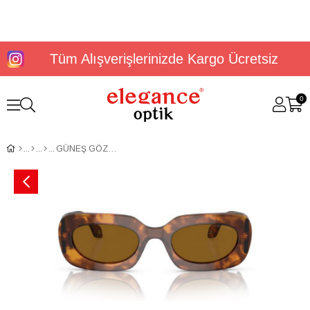
Tüm Alışverişlerinizde Kargo Ücretsiz
0
GÜNEŞ GÖZLÜĞÜ G.ARMANİ AR8182 59883352