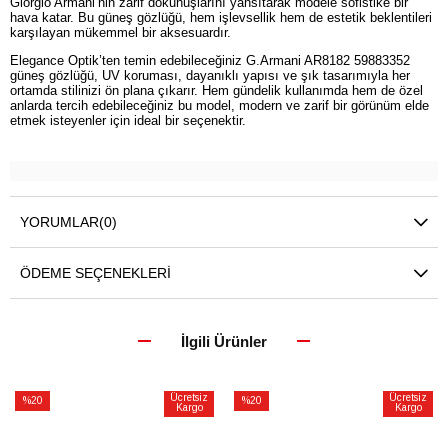
Giorgio Armani’nin zarif dokunuşlarını yansıtarak modele sofistike bir
hava katar. Bu güneş gözlüğü, hem işlevsellik hem de estetik beklentileri
karşılayan mükemmel bir aksesuardır.
Elegance Optik’ten temin edebileceğiniz G.Armani AR8182 59883352
güneş gözlüğü, UV koruması, dayanıklı yapısı ve şık tasarımıyla her
ortamda stilinizi ön plana çıkarır. Hem gündelik kullanımda hem de özel
anlarda tercih edebileceğiniz bu model, modern ve zarif bir görünüm elde
etmek isteyenler için ideal bir seçenektir.
YORUMLAR
(0)
ÖDEME SEÇENEKLERI
İlgili Ürünler
Ücretsiz
Ücretsiz
%20
%20
Kargo
Kargo
İndirim
İndirim
%20İndirim
%20İndirim