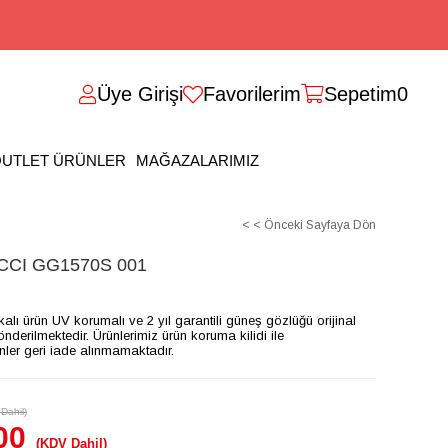
Üye Girişi
Favorilerim
Sepetim
0
UTLET ÜRÜNLER
MAĞAZALARIMIZ
< < Önceki Sayfaya Dön
CI GG1570S 001
ikalı ürün UV korumalı ve 2 yıl garantili güneş gözlüğü orijinal
gönderilmektedir. Ürünlerimiz ürün koruma kilidi ile
ünler geri iade alınmamaktadır.
Dahil)
00
(KDV Dahil)