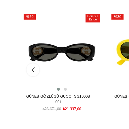
%20
Ücretsiz
%20
Kargo
İndirim
İndirim
%20İndirim
%20İndiri
GÜNES GÖZLÜGÜ GUCCİ GG1660S
GÜNEŞ 
001
₺26.671,00
₺21.337,00
SEPETE EKLE