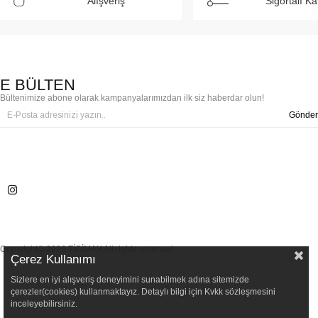
Alışveriş
Sigortalı K
E BÜLTEN
Bültenimize abone olarak kampanyalarımızdan ilk siz haberdar olun!
Gönder
Copyright© 2026 TİCİMAX All rights reserved.
Çerez Kullanımı
Sizlere en iyi alışveriş deneyimini sunabilmek adına sitemizde
çerezler(cookies) kullanmaktayız. Detaylı bilgi için Kvkk sözleşmesini
inceleyebilirsiniz.