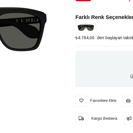
İndirim
Farklı Renk Seçenekler
Tükendi
₺4.784,00
`den başlayan taksit
Ü
Favorilere Ekle
Kargo Bedava