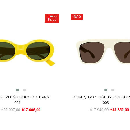
Ücretsiz
%20
Kargo
İndirim
m
%20İndirim
GÖZLÜĞÜ GUCCI GG1587S
GÜNEŞ GÖZLÜĞÜ GUCCI GG1
004
003
₺22.007,00
₺17.606,00
₺17.940,00
₺14.352,00
SEPETE EKLE
SEPETE EKLE