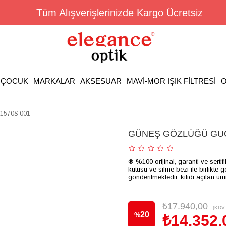
Tüm Alışverişlerinizde Kargo Ücretsiz
ÇOCUK
MARKALAR
AKSESUAR
MAVİ-MOR IŞIK FİLTRESİ
O
570S 001
GÜNEŞ GÖZLÜĞÜ GUC
® %100 orijinal, garanti ve sertif
kutusu ve silme bezi ile birlikte 
gönderilmektedir, kilidi açılan ür
₺17.940,00
(KDV 
20
%
₺14.352,