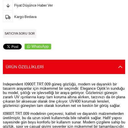
Fiyat Düşünce Haber Ver
Kargo Bedava
SATICIYA SORU SOR
WhatsApp
ÜRÜN ÖZELLIKLERI
Independent I0900T.TRT.009 güneş gözlüğü, modern ve dayanıklı bir
tasarım arayanlar için mükemmel bir seçimdir. Elegance Optik’in sunduğu
bu model, şıklığı ve işlevselliği bir araya getiriyor. Gözlerinizi güneşin
zararlı UV ışınlarına karşı tam koruma altına alırken, tarzınızı da ön plana
çıkaran bir aksesuar olarak öne çıkıyor. UV400 korumalı lensleri,
gözlerinizi güneşten tam olarak korurken net ve keskin bir görüş sağlar.
I0900T.TRT.009 modelinin çerçevesi, kaliteli ve dayanıklı malzemelerden
üretilmiştir, bu da uzun süreli kullanımda bile rahatlık sağlar. Hafif yapısı
sayesinde gün boyu konforlu bir kullanım sunar. Modern çizgilere sahip bu
gözlük, spor ve casual giyimi sevenler için mükemmel bir tamamlayıcıdır.