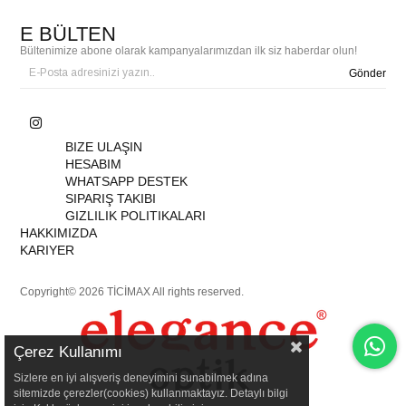
E BÜLTEN
Bültenimize abone olarak kampanyalarımızdan ilk siz haberdar olun!
Gönder
BIZE ULAŞIN
HESABIM
WHATSAPP DESTEK
SIPARIŞ TAKIBI
GIZLILIK POLITIKALARI
HAKKIMIZDA
KARIYER
Copyright© 2026 TİCİMAX All rights reserved.
Çerez Kullanımı
Sizlere en iyi alışveriş deneyimini sunabilmek adına
sitemizde çerezler(cookies) kullanmaktayız. Detaylı bilgi