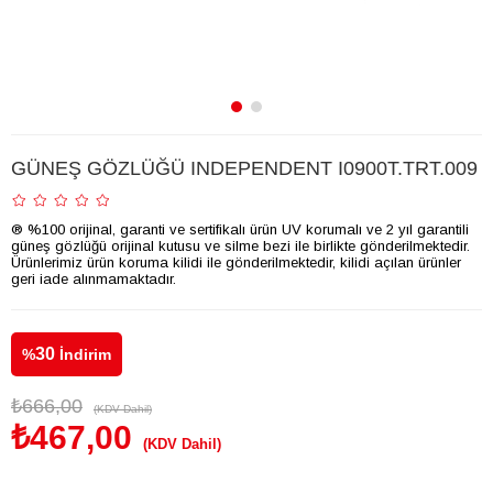
GÜNEŞ GÖZLÜĞÜ INDEPENDENT I0900T.TRT.009
® %100 orijinal, garanti ve sertifikalı ürün UV korumalı ve 2 yıl garantili
güneş gözlüğü orijinal kutusu ve silme bezi ile birlikte gönderilmektedir.
Ürünlerimiz ürün koruma kilidi ile gönderilmektedir, kilidi açılan ürünler
geri iade alınmamaktadır.
30
%
İndirim
₺666,00
(KDV Dahil)
₺467,00
(KDV Dahil)