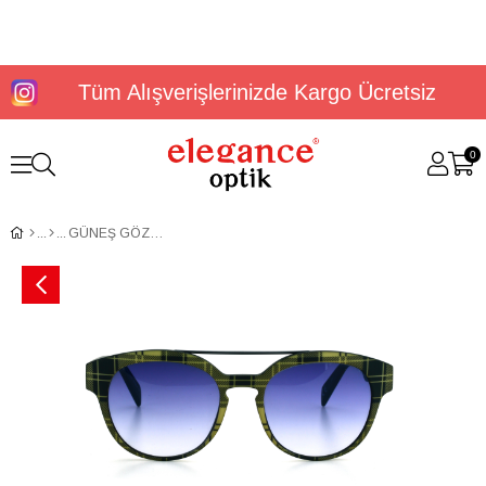
Tüm Alışverişlerinizde Kargo Ücretsiz
0
GÜNEŞ GÖZLÜĞÜ INDEPENDENT I0900T.TRT.009