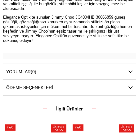
ve kaliteli işçiliği ile bu gözlük, stil sahibi kişiler için vazgeçilmez bir
aksesuardır.
Elegance Optik’te sunulan Jimmy Choo JC4004HB 30066859 güneş
gözlüğü, göz sağlığınızı korurken aynı zamanda stilinizi ön plana
çıkarmak isteyenler için mükemmel bir tercihtir. Bu zarif gözlüğü hemen
keşfedin ve Jimmy Choo’nun eşsiz tasarımı ile şıklığınızı bir üst
seviyeye taşıyın. Elegance Optik’in güvencesiyle stilinize sofistike bir
dokunuş ekleyin!
YORUMLAR
(0)
ÖDEME SEÇENEKLERI
İlgili Ürünler
Ücretsiz
Ücretsiz
%20
%20
Kargo
Kargo
İndirim
İndirim