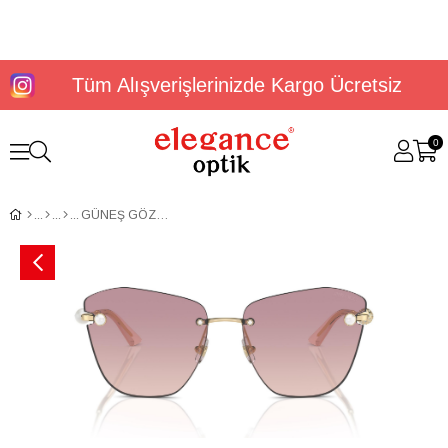
Tüm Alışverişlerinizde Kargo Ücretsiz
0
GÜNEŞ GÖZLÜĞÜ JİMMY CHOO JC4004HB 30066859