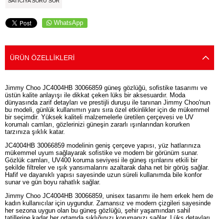
SATICIYA SORU SOR
WhatsApp
ÜRÜN ÖZELLIKLERI
Jimmy Choo JC4004HB 30066859 güneş gözlüğü, sofistike tasarımı ve
üstün kalite anlayışı ile dikkat çeken lüks bir aksesuardır. Moda
dünyasında zarif detayları ve prestijli duruşu ile tanınan Jimmy Choo'nun
bu modeli, günlük kullanımın yanı sıra özel etkinlikler için de mükemmel
bir seçimdir. Yüksek kaliteli malzemelerle üretilen çerçevesi ve UV
korumalı camları, gözlerinizi güneşin zararlı ışınlarından korurken
tarzınıza şıklık katar.
JC4004HB 30066859 modelinin geniş çerçeve yapısı, yüz hatlarınıza
mükemmel uyum sağlayarak sofistike ve modern bir görünüm sunar.
Gözlük camları, UV400 koruma seviyesi ile güneş ışınlarını etkili bir
şekilde filtreler ve ışık yansımalarını azaltarak daha net bir görüş sağlar.
Hafif ve dayanıklı yapısı sayesinde uzun süreli kullanımda bile konfor
sunar ve gün boyu rahatlık sağlar.
Jimmy Choo JC4004HB 30066859, unisex tasarımı ile hem erkek hem de
kadın kullanıcılar için uygundur. Zamansız ve modern çizgileri sayesinde
her sezona uygun olan bu güneş gözlüğü, şehir yaşamından sahil
tatillerine kadar her ortamda şıklığınızı korumanızı sağlar. Lüks detayları