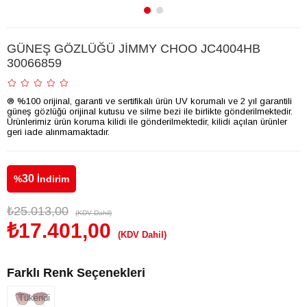
GÜNEŞ GÖZLÜĞÜ JİMMY CHOO JC4004HB
30066859
® %100 orijinal, garanti ve sertifikalı ürün UV korumalı ve 2 yıl garantili
güneş gözlüğü orijinal kutusu ve silme bezi ile birlikte gönderilmektedir.
Ürünlerimiz ürün koruma kilidi ile gönderilmektedir, kilidi açılan ürünler
geri iade alınmamaktadır.
30
%
İndirim
₺25.013,00
(KDV Dahil)
₺17.401,00
(KDV Dahil)
Farklı Renk Seçenekleri
Tükendi