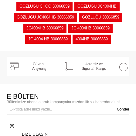
GÖZLÜĞÜ CHOO 30066859
GÖZLÜĞÜ JC4004HB
GÖZLÜĞÜ JC4004HB 30066859
GÖZLÜĞÜ 30066859
JC4004HB 30066859
JC 4004HB 30066859
JC 4004 HB 30066859
4004HB 30066859
Güvenli
Ücretsiz ve
Alışveriş
Sigortalı Kargo
E BÜLTEN
Bültenimize abone olarak kampanyalarımızdan ilk siz haberdar olun!
Gönder
BIZE ULAŞIN