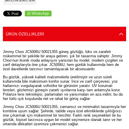
SATICIYA SORU SOR
WhatsApp
ÜRÜN ÖZELLIKLERI
Jimmy Choo JC5006U 50021355 güneş gözlüğü, lüks ve zarafeti
mükemmel bir şekilde bir araya getiren, şık bir tasarıma sahiptir. Jimmy
Choo’nun ikonik moda anlayışını yansıtan bu model, modern çizgileri ve
zarif detaylarıyla öne çıkar. JC5006U, hem günlük kullanımda hem de
özel davetlerde tarzınızı tamamlayacak bir aksesuardır.
Bu gözlük, yüksek kaliteli malzemelerle üretilmiştir ve uzun süreli
kullanımda bile maksimum konfor sunar. İnce ve zarif çerçevesi, yüz
hatlarınızı vurgulayarak sofistike bir görünüm yaratır. UV korumalı
lensleri, gözlerinizi güneşin zararlı ışınlarına karşı tam anlamıyla korur.
Polarize lens teknolojisi, parlamaları ve yansımaları en aza indirir, bu da
her türlü ışık koşulunda net ve rahat bir görüş sağlar.
Jimmy Choo JC5006U 50021355, zamansız ve minimalist tasarımıyla her
kombine uyum sağlar. Şehirde, tatilde veya özel etkinliklerde şıklığınızı
öne çıkarmak için mükemmel bir tercihtir. Farklı renk seçenekleri ile bu
gözlük, kişisel tarzınıza uygun bir model seçmenize olanak tanır ve her
ortamda dikkatleri üzerinize çekmenizi sağlar.