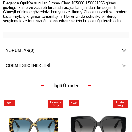
Elegance Optik'te sunulan Jimmy Choo JC5006U 50021355 güneş
gözlüğü, kalite ve zarafeti bir arada arayanlar için ideal bir seçimdir.
Güneşli günlerde gözlerinizi koruyun ve Jimmy Choo’nun zarif ve modern
tasarımıyla şıklığınızı tamamlayın. Her ortamda sofistike bir duruş
sergilemek ve tarzınızı ön plana çıkarmak için bu gözlüğü tercih edin.
YORUMLAR
(0)
ÖDEME SEÇENEKLERI
İlgili Ürünler
Ücretsiz
Ücretsiz
%20
%20
Kargo
Kargo
İndirim
İndirim
%20İndirim
%20İndirim