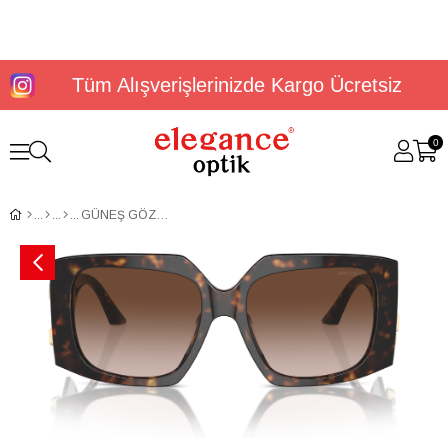
Tüm Alışverişlerinizde Kargo Ücretsiz
0
GÜNEŞ GÖZLÜĞÜ JİMMY CHOO JC5006U 50021355