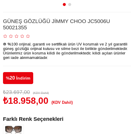
GÜNEŞ GÖZLÜĞÜ JİMMY CHOO JC5006U
50021355
® %100 orijinal, garanti ve sertifikalı ürün UV korumalı ve 2 yıl garantili
güneş gözlüğü orijinal kutusu ve silme bezi ile birlikte gönderilmektedir.
Ürünlerimiz ürün koruma kilidi ile gönderilmektedir, kilidi açılan ürünler
geri iade alınmamaktadır.
20
%
İndirim
₺23.697,00
(KDV Dahil)
₺18.958,00
(KDV Dahil)
Farklı Renk Seçenekleri
Tükendi