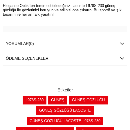
Elegance Optik’ten temin edebileceğiniz Lacoste L978S-230 güneş
gözlüğü ile gözlerinizi koruyun ve stilinizi öne çıkarın. Bu sportif ve şık
tasarım ile her an fark yaratın!
YORUMLAR
(0)
ÖDEME SEÇENEKLERI
Etiketler
L978S-230
GÜNEŞ
GÜNEŞ GÖZLÜĞÜ
GÜNEŞ GÖZLÜĞÜ LACOSTE
GÜNEŞ GÖZLÜĞÜ LACOSTE L978S-230