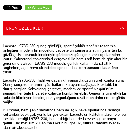
WhatsApp
ÜRÜN ÖZELLIKLERI
Lacoste L978S-230 güneş gözlüğü, sportif şıklığı zarif bir tasarımla
birleştiren modern bir modeldir. Lacoste’un zamansız stilini yansıtan bu
gözlük, UV korumalı lensleriyle gözlerinizi güneşin zararlı ışınlarından
korur. Kahverengi tonlarındaki çerçevesi ile hem zarif hem de göz alıcı bir
görünüme sahiptir. L978S-230 modeli, günlük kullanımda rahatlık
sağlarken, açık hava aktiviteleri için de ideal bir aksesuar olarak öne
çıkar.
Lacoste L978S-230, hafif ve dayanıklı yapısıyla uzun süreli konfor sunar.
Geniş çerçeve tasarımı, yüz hatlarınıza uyum sağlayarak estetik bir
duruş sergiler. Kahverengi çerçeve, modern ve sportif bir görünüm
sunarak her türlü kıyafetle kolayca kombinlenebilir. Güneş ışığını etkili bir
şekilde filtreleyen lensler, göz yorgunluğunu azaltırken daha net bir görüş
sağlar.
Bu model, hem şehir hayatında hem de açık hava sporlarında rahatça
kullanılabilecek çok yönlü bir gözlüktür. Lacoste’un kaliteli malzemeler ve
işçilikle ürettiği L978S-230, hem şıklığı hem de işlevselliği bir araya
getirir. Her mevsim kullanıma uygun bu gözlük, stilinizi tamamlayacak
ideal bir aksesuardır.