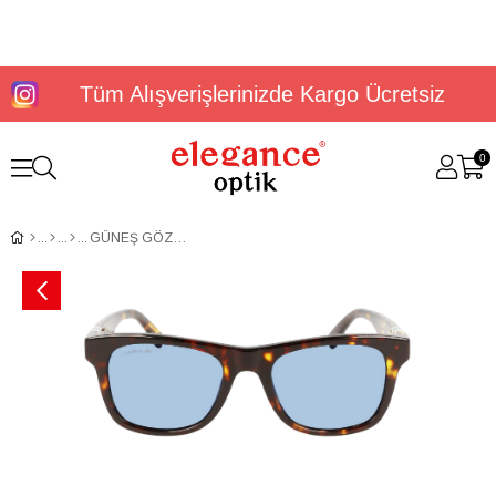
Tüm Alışverişlerinizde Kargo Ücretsiz
0
GÜNEŞ GÖZLÜĞÜ LACOSTE L978S-230