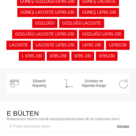
GÜNEŞ GÖZLÜĞÜ L978S-230
GÜNEŞ LACOSTE
GÜNEŞ LACOSTE L978S-230
GÜNEŞ L978S-230
GÖZLÜĞÜ
GÖZLÜĞÜ LACOSTE
GÖZLÜĞÜ LACOSTE L978S-230
GÖZLÜĞÜ L978S-230
LACOSTE
LACOSTE L978S-230
L978S 230
L978S230
L 978S 230
978S-230
978S 230
978S230
Güvenli
Ücretsiz ve
Alışveriş
Sigortalı Kargo
E BÜLTEN
Bültenimize abone olarak kampanyalarımızdan ilk siz haberdar olun!
Gönder