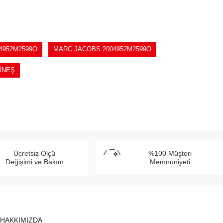
4952M2599O
MARC JACOBS 2004952M2599O
ÜNEŞ
Ücretsiz Ölçü
%100 Müşteri
Değişimi ve Bakım
Memnuniyeti
HAKKIMIZDA