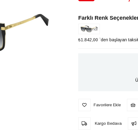
İndirim
Farklı Renk Seçenekler
Tükendi
₺1.842,00
`den başlayan taksit
Ü
Favorilere Ekle
Kargo Bedava