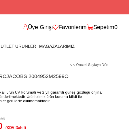
Üye Girişi
Favorilerim
Sepetim
0
UTLET ÜRÜNLER
MAĞAZALARIMIZ
< < Önceki Sayfaya Dön
CJACOBS 2004952M2599O
ikalı ürün UV korumalı ve 2 yıl garantili güneş gözlüğü orijinal
gönderilmektedir. Ürünlerimiz ürün koruma kilidi ile
ünler geri iade alınmamaktadır.
hil)
0
(KDV Dahil)