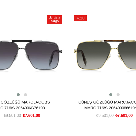
Ücretsiz
%20
Kargo
İndirim
m
%20İndirim
 GÖZLÜĞÜ MARCJACOBS
GÜNEŞ GÖZLÜĞÜ MARCJAC
C 716/S 206400KB76198
MARC 716/S 206400086619
₺9.501,00
₺7.601,00
₺9.501,00
₺7.601,00
SEPETE EKLE
SEPETE EKLE