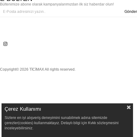
Bültenimize abone olarak kampanyalarımızdan ilk siz haberdar olun!
Gönder
Copyright© 2026 TİCİMAX All rights reserved.
Çerez Kullanımı
Sizlere en iyi alışveriş deneyimini sunabilmek adına sitemizde
çerezler(cookies) kullanmaktayız. Detaylı bilgi için Kvkk sözleşmesini
inceleyebilirsiniz.