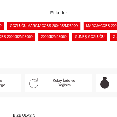
Etiketler
O
GÖZLÜĞÜ MARCJACOBS 2004952M2599O
MARCJACOBS 200
OBS 2004952M2599O
2004952M2599O
GÜNEŞ GÖZLÜĞÜ
G
ve
Kolay İade ve
argo
Değişim
BIZE ULAŞIN