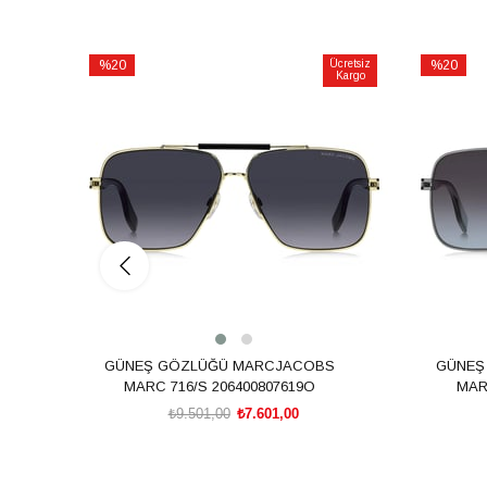
%20
Ücretsiz
%20
Kargo
İndirim
İndirim
%20İndirim
%20İndiri
GÜNEŞ GÖZLÜĞÜ MARCJACOBS
GÜNEŞ
MARC 716/S 206400807619O
MAR
₺9.501,00
₺7.601,00
SEPETE EKLE