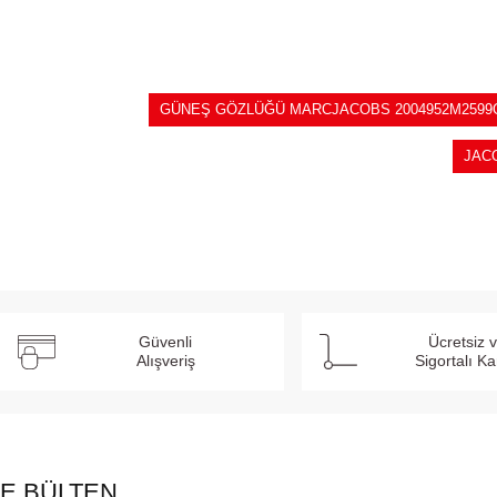
GÜNEŞ GÖZLÜĞÜ MARCJACOBS 2004952M2599
JAC
Güvenli
Ücretsiz 
Alışveriş
Sigortalı K
E BÜLTEN