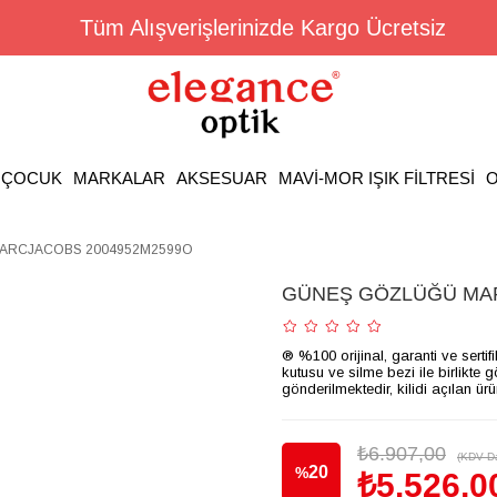
Tüm Alışverişlerinizde Kargo Ücretsiz
ÇOCUK
MARKALAR
AKSESUAR
MAVİ-MOR IŞIK FİLTRESİ
O
ARCJACOBS 2004952M2599O
GÜNEŞ GÖZLÜĞÜ MAR
® %100 orijinal, garanti ve sertif
kutusu ve silme bezi ile birlikte 
gönderilmektedir, kilidi açılan ür
₺6.907,00
(KDV Da
20
%
₺5.526,0