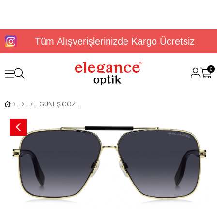
Tüm Alışverişlerinizde Kargo Ücretsiz
0
GÜNEŞ GÖZLÜĞÜ MARCJACOBS MARC 716/S 206400807619O