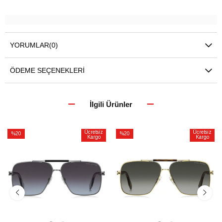
YORUMLAR
(0)
ÖDEME SEÇENEKLERI
İlgili Ürünler
Ücretsiz
Ücretsiz
%20
%20
Kargo
Kargo
İndirim
İndirim
%20İndirim
%20İndirim