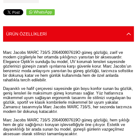
WhatsApp
ÜRÜN ÖZELLIKLERI
Marc Jacobs MARC 716/S 206400807619O güneş gözlüğü, zarif ve
modern çizgileriyle her ortamda şıklığınızı yansıtan bir aksesuardır.
Elegance Optik'in sunduğu bu model, UV korumalı lensleri sayesinde
gözlerinizi güneşin zararlı ışınlarına karşı güvenle korur. Marc Jacobs’un
benzersiz moda anlayışını yansıtan bu güneş gözlüğü, tarzınıza sofistike
bir dokunuş katar ve hem günlük kullanımda hem de özel anlarda
rahatlıkla tercih edilebilir.
Dayanıklı ve hafif çerçevesi sayesinde gün boyu konfor sunan bu gözlük,
geniş lensleri ile maksimum güneş koruması sağlar. Yüz hatlarınıza
mükemmel uyum sağlayan ergonomik tasarımı ile stilinizi vurgulayan bu
gözlük, sportif ve klasik kombinlerle mükemmel bir uyum yakalar.
Zamansız tasarımıyla Marc Jacobs MARC 716/S, her sezonda tarzınıza
modern bir dokunuş katacaktır.
Marc Jacobs MARC 716/S 206400807619O güneş gözlüğü, hem şıklığı
hem de göz sağlığınızı koruyan işlevselliğiyle öne çıkıyor. Estetik ve
dayanıklılığı bir arada sunan bu model, güneşli günlerin vazgeçilmez
aksesuarı olarak stilinizi tamamlayacaktır.