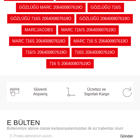
GÖZLÜĞÜ MARC 206400807619O
GÖZLÜĞÜ 716S
GÖZLÜĞÜ 716S 206400807619O
GÖZLÜĞÜ 206400807619O
MARCJACOBS
MARC 716/S 206400807619O
MARC 716S 206400807619O
MARC 716 S 206400807619O
716/S 206400807619O
716S 206400807619O
716 S 206400807619O
Güvenli
Ücretsiz ve
Alışveriş
Sigortalı Kargo
E BÜLTEN
Bültenimize abone olarak kampanyalarımızdan ilk siz haberdar olun!
Gönder