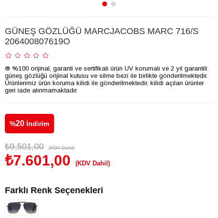
GÜNEŞ GÖZLÜĞÜ MARCJACOBS MARC 716/S
206400807619O
® %100 orijinal, garanti ve sertifikalı ürün UV korumalı ve 2 yıl garantili
güneş gözlüğü orijinal kutusu ve silme bezi ile birlikte gönderilmektedir.
Ürünlerimiz ürün koruma kilidi ile gönderilmektedir, kilidi açılan ürünler
geri iade alınmamaktadır.
20
%
İndirim
₺9.501,00
(KDV Dahil)
₺7.601,00
(KDV Dahil)
Farklı Renk Seçenekleri