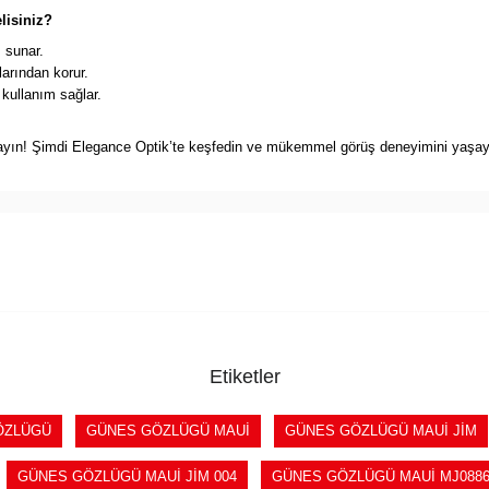
isiniz?
 sunar.
larından korur.
 kullanım sağlar.
ayın! Şimdi Elegance Optik’te keşfedin ve mükemmel görüş deneyimini yaşay
Etiketler
ÖZLÜGÜ
GÜNES GÖZLÜGÜ MAUİ
GÜNES GÖZLÜGÜ MAUİ JİM
GÜNES GÖZLÜGÜ MAUİ JİM 004
GÜNES GÖZLÜGÜ MAUİ MJ088