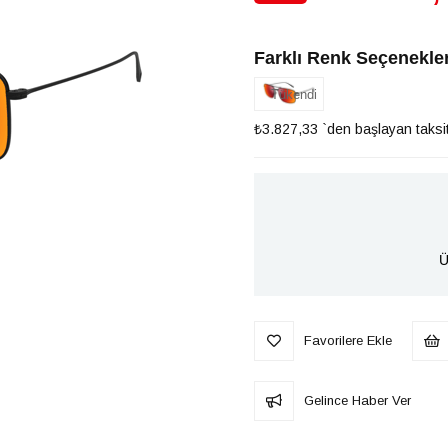
İndirim
Farklı Renk Seçenekler
Tükendi
₺3.827,33
`den başlayan taksit
Ü
Favorilere Ekle
Gelince Haber Ver