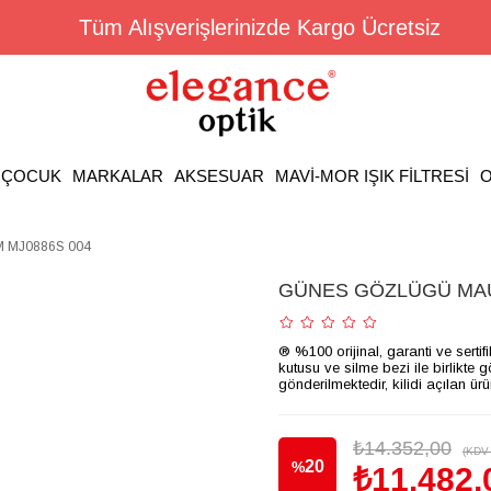
Tüm Alışverişlerinizde Kargo Ücretsiz
ÇOCUK
MARKALAR
AKSESUAR
MAVİ-MOR IŞIK FİLTRESİ
O
 MJ0886S 004
GÜNES GÖZLÜGÜ MAUİ
® %100 orijinal, garanti ve sertif
kutusu ve silme bezi ile birlikte 
gönderilmektedir, kilidi açılan ür
₺14.352,00
(KDV 
20
%
₺11.482,