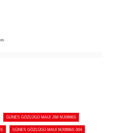
ın.
GÜNES GÖZLÜGÜ MAUİ JİM MJ0886S
6S
GÜNES GÖZLÜGÜ MAUİ MJ0886S 004