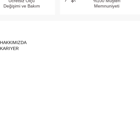
Ücretsiz Ölçü
%100 Müşteri
Değişimi ve Bakım
Memnuniyeti
HAKKIMIZDA
KARIYER