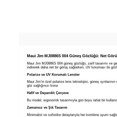
Maui Jim MJ0886S 004 Güneş Gözlüğü: Net Gör
Maui Jim MJ0886S 004 güneş gözlüğü, zarif tasarımı ve geliş
indirerek daha net bir görüş sağlarken, UV koruması ile gözle
Polarize ve UV Korumalı Lensler
Maui Jim’in özel polarize lens teknolojisi, güneş ışınların
göz sağlığınızı korur.
Hafif ve Dayanıklı Çerçeve
Bu model, ergonomik tasarımıyla gün boyu rahat bir kullan
Zamansız ve Şık Tasarım
Minimalist ve sofistike detaylarıyla her kombine uyum sağ