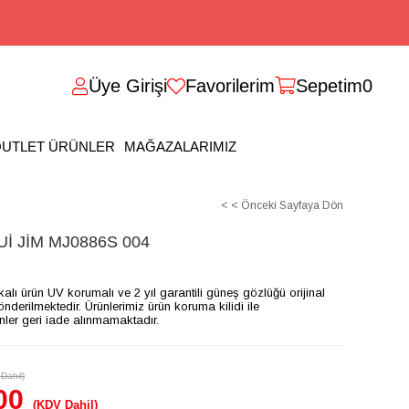
Üye Girişi
Favorilerim
Sepetim
0
UTLET ÜRÜNLER
MAĞAZALARIMIZ
< < Önceki Sayfaya Dön
 JİM MJ0886S 004
ikalı ürün UV korumalı ve 2 yıl garantili güneş gözlüğü orijinal
gönderilmektedir. Ürünlerimiz ürün koruma kilidi ile
ünler geri iade alınmamaktadır.
Dahil)
00
(KDV Dahil)