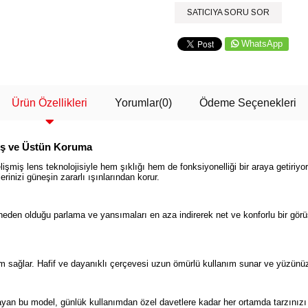
SATICIYA SORU SOR
WhatsApp
Ürün Özellikleri
Yorumlar
(0)
Ödeme Seçenekleri
üş ve Üstün Koruma
miş lens teknolojisiyle hem şıklığı hem de fonksiyonelliği bir araya getiriyo
rinizi güneşin zararlı ışınlarından korur.
ın neden olduğu parlama ve yansımaları en aza indirerek net ve konforlu bir gö
ım sağlar. Hafif ve dayanıklı çerçevesi uzun ömürlü kullanım sunar ve yüzü
layan bu model, günlük kullanımdan özel davetlere kadar her ortamda tarzını