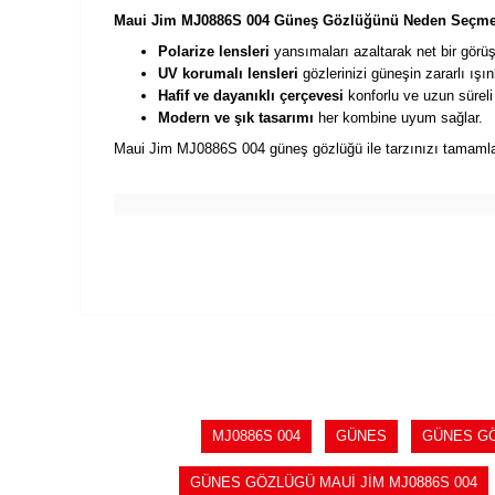
Maui Jim MJ0886S 004 Güneş Gözlüğünü Neden Seçmel
Polarize lensleri
yansımaları azaltarak net bir görüş
UV korumalı lensleri
gözlerinizi güneşin zararlı ışın
Hafif ve dayanıklı çerçevesi
konforlu ve uzun süreli
Modern ve şık tasarımı
her kombine uyum sağlar.
Maui Jim MJ0886S 004 güneş gözlüğü ile tarzınızı tamaml
MJ0886S 004
GÜNES
GÜNES G
GÜNES GÖZLÜGÜ MAUİ JİM MJ0886S 004