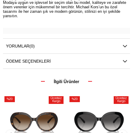
Modaya uygun ve işlevsel bir seçim olan bu model, kaliteye ve zarafete
önem verenler için mükemmel bir tercihtir. Michael Kors’un bu özel
tasarımı ile her zaman şık ve modern görünün, stilinizi en iyi şekilde
yansıtın.
YORUMLAR
(0)
ÖDEME SEÇENEKLERI
İlgili Ürünler
Ücretsiz
Ücretsiz
%20
%20
Kargo
Kargo
İndirim
İndirim
%20İndirim
%20İndirim