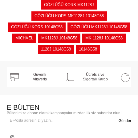
GÖZLÜĞÜ KORS MK1128J
GÖZLÜĞÜ KORS MK1128J 10148G58
GÖZLÜĞÜ KORS 10148G58
GÖZLÜĞÜ MK1128J 10148G58
MICHAEL
MK1128J 10148G58
MK 1128J 10148G58
1128J 10148G58
10148G58
Güvenli
Ücretsiz ve
Alışveriş
Sigortalı Kargo
E BÜLTEN
Bültenimize abone olarak kampanyalarımızdan ilk siz haberdar olun!
Gönder