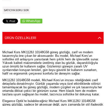
SATICIYA SORU SOR
WhatsApp
ÜRÜN ÖZELLIKLERI
Michael Kors MK1128J 10148G58 güneş gözlüğü, zarif ve modern
tasarımıyla öne çıkan bir aksesuardır. Bu model, Michael Kors’un
sofistike stil anlayışını yansıtarak hem şıklık hem de işlevsellik sunar.
Yüksek kaliteli malzemelerle üretilmiş olan bu gözlük, dayanıklılığıyla
uzun ömürlü bir kullanım sağlar. Gözlerinizi güneşin zararlı UV
ışınlarından koruyan lensleri, gün boyu güvenli bir kullanım sunarken,
hafif ve ergonomik çerçevesi konforlu bir deneyim sağlar.
MK1128J 10148G58 modeli, Michael Kors’un imzası niteliğindeki zarif
detaylarla donatılmıştır. Günlük yaşamda veya özel etkinliklerde stilinizi
tamamlayacak bu güneş gözlüğü, modern çizgileri ve şık tasarımıyla her
ortamda dikkat çekici bir görünüm sunar. Hem klasik hem de modern
tarzlara uyum sağlayan bu model, tarzınıza sofistike bir dokunuş katar.
Elegance Optik’te bulabileceğiniz Michael Kors MK1128J 10148G58
güneş gözlüğü, sadece bir aksesuar değil, aynı zamanda bir stil ifadesidir.