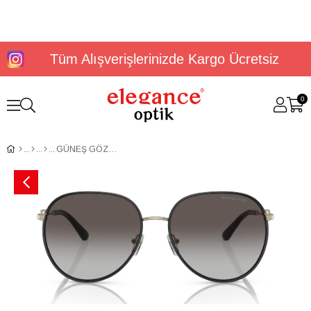
Tüm Alışverişlerinizde Kargo Ücretsiz
0
GÜNEŞ GÖZLÜĞÜ MICHAEL KORS MK1128J 10148G58