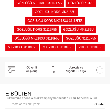
GÖZLÜĞÜ MICHAEL 31118F55
GÖZLÜĞÜ KORS
GÖZLÜĞÜ KORS MK2183U
GÖZLÜĞÜ KORS MK2183U 31118F55
GÖZLÜĞÜ KORS 31118F55
GÖZLÜĞÜ MK2183U
GÖZLÜĞÜ MK2183U 31118F55
GÖZLÜĞÜ 31118F55
MK2183U 31118F55
MK 2183U 31118F55
2183U 31118F55
Güvenli
Ücretsiz ve
Alışveriş
Sigortalı Kargo
E BÜLTEN
Bültenimize abone olarak kampanyalarımızdan ilk siz haberdar olun!
Gönder