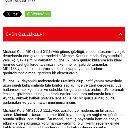
SATICIYA SORU SOR
WhatsApp
ÜRÜN ÖZELLIKLERI
Michael Kors MK2183U 31118F55 güneş gözlüğü, modern tasarımı ve şık
detaylarıyla öne çıkan bir modeldir. Michael Kors’un moda dünyasındaki
yenilikçi yaklaşımını yansıtan bu gözlük, hem günlük kullanım için ideal
hem de özel günlerde tarzınızı mükemmel bir şekilde tamamlar.
MK2183U, sofistike tasarımı ve kaliteli yapısıyla her kadının
gardırobunda olması gereken bir aksesuardır.
Bu gözlük, dayanıklı malzemelerle üretilmiş olup, hafif yapısı sayesinde
uzun süreli kullanımlarda bile konfor sağlar. İnce ve zarif çerçevesi, yüz
hatlarınızı nazikçe sarar ve sofistike bir görünüm kazandırır. UV korumalı
lensleri, gözlerinizi güneşin zararlı ışınlarından tam anlamıyla korur.
Ayrıca, yüksek kaliteli polarize lensleri ile net bir görüş sunar, bu da
parlamaları ve yansımaları minimuma indirir.
Michael Kors MK2183U 31118F55, zarafeti ve modernizmi bir arada
sunar. Minimalist tasarımı ile her türlü kıyafetle uyum sağlar ve günün her
anında stilinizi öne çıkarır. Bu model, hem iş hayatında hem de sosyal
etkinliklerde şıklığınızı korumanıza yardımcı olur. Renk seçenekleriyle
farklı zevklere hitap eder ve her ortamda fark edilmenizi sağlar.