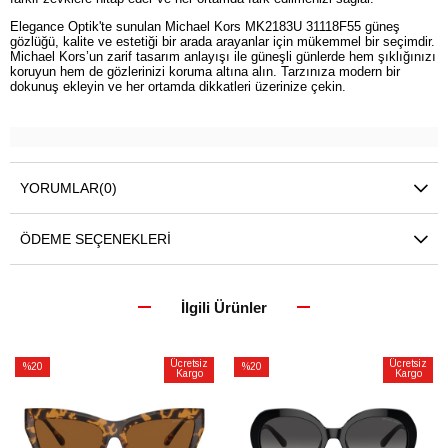
Elegance Optik'te sunulan Michael Kors MK2183U 31118F55 güneş
gözlüğü, kalite ve estetiği bir arada arayanlar için mükemmel bir seçimdir.
Michael Kors’un zarif tasarım anlayışı ile güneşli günlerde hem şıklığınızı
koruyun hem de gözlerinizi koruma altına alın. Tarzınıza modern bir
dokunuş ekleyin ve her ortamda dikkatleri üzerinize çekin.
YORUMLAR
(0)
ÖDEME SEÇENEKLERI
İlgili Ürünler
Ücretsiz
Ücretsiz
%20
%20
Kargo
Kargo
İndirim
İndirim
%20İndirim
%20İndirim