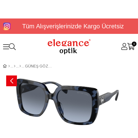
Tüm Alışverişlerinizde Kargo Ücretsiz
0
GÜNEŞ GÖZLÜĞÜ MICHAEL KORS MK2183U 31118F55