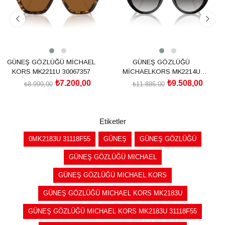
GÜNEŞ GÖZLÜĞÜ MİCHAEL
GÜNEŞ GÖZLÜĞÜ
KORS MK2211U 30067357
MİCHAELKORS MK2214U
30058G56
₺7.200,00
₺9.508,00
₺8.999,00
₺11.885,00
SEPETE EKLE
SEPETE EKLE
Etiketler
0MK2183U 31118F55
GÜNEŞ
GÜNEŞ GÖZLÜĞÜ
GÜNEŞ GÖZLÜĞÜ MICHAEL
GÜNEŞ GÖZLÜĞÜ MICHAEL KORS
GÜNEŞ GÖZLÜĞÜ MICHAEL KORS MK2183U
GÜNEŞ GÖZLÜĞÜ MICHAEL KORS MK2183U 31118F55