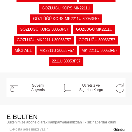
GÖZLÜĞÜ KORS MK2211U
GÖZLÜĞÜ KORS MK2211U 30053F57
GÖZLÜĞÜ KORS 30053F57
GÖZLÜĞÜ MK2211U
GÖZLÜĞÜ MK2211U 30053F57
GÖZLÜĞÜ 30053F57
MİCHAEL
MK2211U 30053F57
MK 2211U 30053F57
2211U 30053F57
Güvenli
Ücretsiz ve
Alışveriş
Sigortalı Kargo
E BÜLTEN
Bültenimize abone olarak kampanyalarımızdan ilk siz haberdar olun!
Gönder