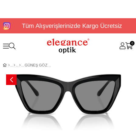
Tüm Alışverişlerinizde Kargo Ücretsiz
0
GÜNEŞ GÖZLÜĞÜ MİCHAEL KORS MK2211U 30053F57