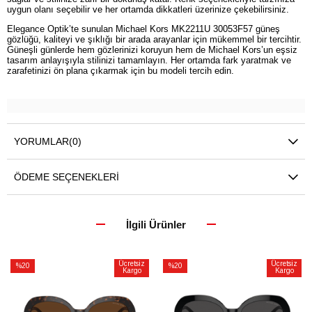
uygun olanı seçebilir ve her ortamda dikkatleri üzerinize çekebilirsiniz.
Elegance Optik’te sunulan Michael Kors MK2211U 30053F57 güneş
gözlüğü, kaliteyi ve şıklığı bir arada arayanlar için mükemmel bir tercihtir.
Güneşli günlerde hem gözlerinizi koruyun hem de Michael Kors’un eşsiz
tasarım anlayışıyla stilinizi tamamlayın. Her ortamda fark yaratmak ve
zarafetinizi ön plana çıkarmak için bu modeli tercih edin.
YORUMLAR
(0)
ÖDEME SEÇENEKLERI
İlgili Ürünler
Ücretsiz
Ücretsiz
%20
%20
Kargo
Kargo
İndirim
İndirim
%20İndirim
%20İndirim