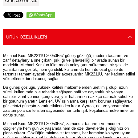
SATICIYA SORU SOR
WhatsApp
ÜRÜN ÖZELLIKLERI
Michael Kors MK2211U 30053F57 güneş gözlüğü, modern tasarımı ve
zarif detaylarıyla öne çıkan, şıklığı ve işlevselliği bir arada sunan bir
modeldir. Michael Kors’un lüks moda anlayışını mükemmel bir şekilde
yansıtan bu gözlük, hem gündelik kullanımda hem de özel günlerde
tarzınızı tamamlayacak ideal bir aksesuardır. MK2211U, her kadının stilini
yükseltecek bir dokunuş sağlar.
Bu güneş gözlüğü, yüksek kaliteli malzemelerden üretilmiş olup, uzun
süreli kullanımda bile rahatlık sağlayan hafif ve dayanıklı bir yapıya
sahiptir. Zarif ve ince çerçevesi, yüz hatlarınızı nazikçe sararak sofistike
bir görünüm yaratır. Lensleri, UV ışınlarına karşı tam koruma sağlayarak
gözlerinizi güneşin zararlı etkilerinden korur. Ayrıca, net ve yansımaları
azaltan polarize lensleri sayesinde her türlü ışık koşulunda mükemmel bir
görüş sunar.
Michael Kors MK2211U 30053F57, zamansız tasarımı ve modern
çizgileriyle hem günlük yaşamda hem de özel davetlerde şıklığınızı ön
plana çıkarır. Gözlüğün minimalist tasarımı, her kombine kolayca uyum
sağlar ve stilinize zarif bir dokunuş katar. Renk seçenekleriyle tarzınıza