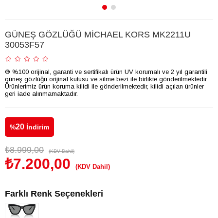
GÜNEŞ GÖZLÜĞÜ MİCHAEL KORS MK2211U
30053F57
® %100 orijinal, garanti ve sertifikalı ürün UV korumalı ve 2 yıl garantili
güneş gözlüğü orijinal kutusu ve silme bezi ile birlikte gönderilmektedir.
Ürünlerimiz ürün koruma kilidi ile gönderilmektedir, kilidi açılan ürünler
geri iade alınmamaktadır.
20
%
İndirim
₺8.999,00
(KDV Dahil)
₺7.200,00
(KDV Dahil)
Farklı Renk Seçenekleri