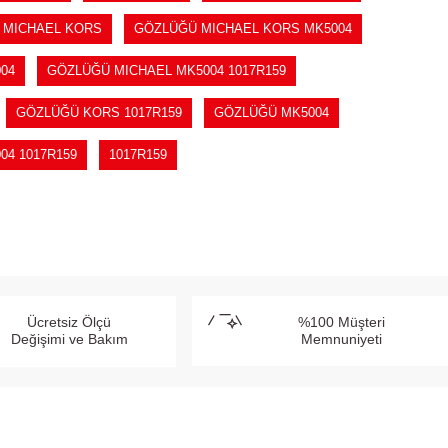
 MICHAEL KORS
GÖZLÜĞÜ MICHAEL KORS MK5004
04
GÖZLÜĞÜ MICHAEL MK5004 1017R159
GÖZLÜĞÜ KORS 1017R159
GÖZLÜĞÜ MK5004
004 1017R159
1017R159
Ücretsiz Ölçü
%100 Müşteri
Değişimi ve Bakım
Memnuniyeti