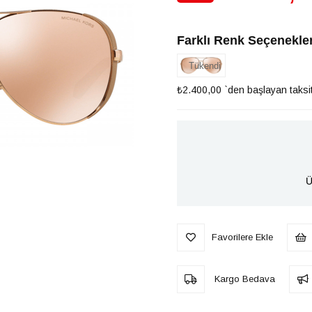
İndirim
Farklı Renk Seçenekler
Tükendi
₺2.400,00
`den başlayan taksit
Ü
Favorilere Ekle
Kargo Bedava