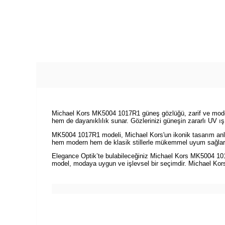
Michael Kors MK5004 1017R1 güneş gözlüğü, zarif ve modern 
hem de dayanıklılık sunar. Gözlerinizi güneşin zararlı UV ış
MK5004 1017R1 modeli, Michael Kors'un ikonik tasarım anlay
hem modern hem de klasik stillerle mükemmel uyum sağlar. Gö
Elegance Optik’te bulabileceğiniz Michael Kors MK5004 1017
model, modaya uygun ve işlevsel bir seçimdir. Michael Kors'