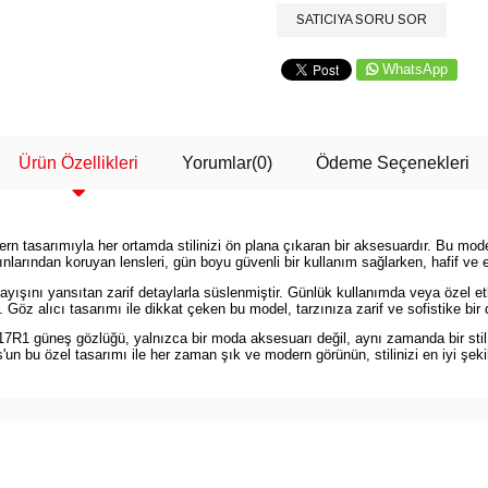
SATICIYA SORU SOR
WhatsApp
Ürün Özellikleri
Yorumlar
(0)
Ödeme Seçenekleri
tasarımıyla her ortamda stilinizi ön plana çıkaran bir aksesuardır. Bu model
ınlarından koruyan lensleri, gün boyu güvenli bir kullanım sağlarken, hafif ve
ışını yansıtan zarif detaylarla süslenmiştir. Günlük kullanımda veya özel et
z alıcı tasarımı ile dikkat çeken bu model, tarzınıza zarif ve sofistike bir
R1 güneş gözlüğü, yalnızca bir moda aksesuarı değil, aynı zamanda bir stil i
un bu özel tasarımı ile her zaman şık ve modern görünün, stilinizi en iyi şeki