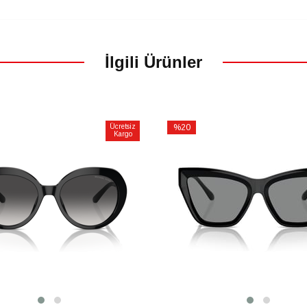
İlgili Ürünler
Ücretsiz
%20
Kargo
İndirim
m
%20İndirim