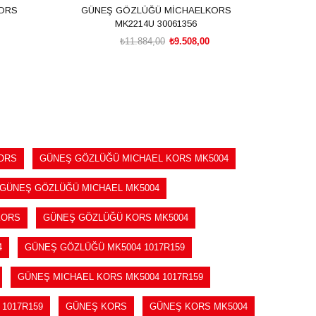
ORS
GÜNEŞ GÖZLÜĞÜ MİCHAELKORS
GÜN
MK2214U 30061356
₺11.884,00
₺9.508,00
SEPETE EKLE
ORS
GÜNEŞ GÖZLÜĞÜ MICHAEL KORS MK5004
GÜNEŞ GÖZLÜĞÜ MICHAEL MK5004
KORS
GÜNEŞ GÖZLÜĞÜ KORS MK5004
4
GÜNEŞ GÖZLÜĞÜ MK5004 1017R159
GÜNEŞ MICHAEL KORS MK5004 1017R159
1017R159
GÜNEŞ KORS
GÜNEŞ KORS MK5004