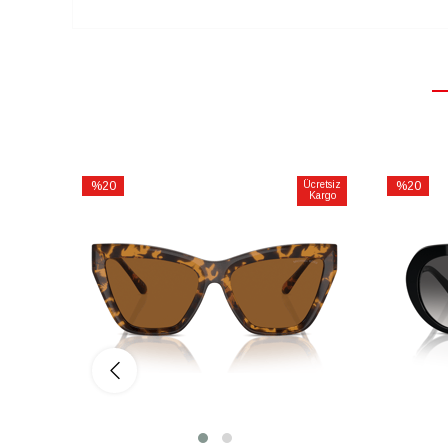
%20
Ücretsiz
%20
Kargo
İndirim
İndirim
%20İndirim
%20İndiri