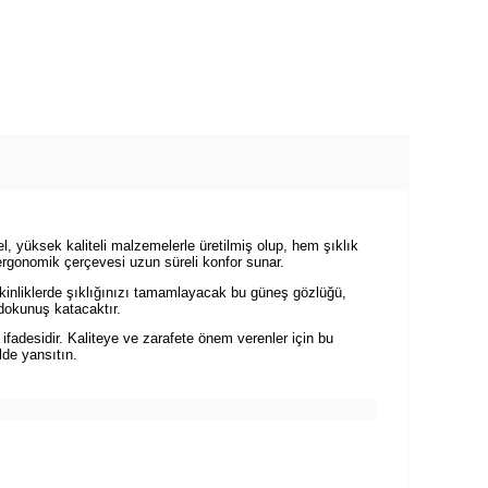
, yüksek kaliteli malzemelerle üretilmiş olup, hem şıklık
 ergonomik çerçevesi uzun süreli konfor sunar.
kinliklerde şıklığınızı tamamlayacak bu güneş gözlüğü,
 dokunuş katacaktır.
fadesidir. Kaliteye ve zarafete önem verenler için bu
lde yansıtın.