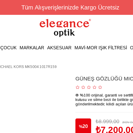
Tüm Alışverişlerinizde Kargo Ücretsiz
ÇOCUK
MARKALAR
AKSESUAR
MAVİ-MOR IŞIK FİLTRESİ
O
CHAEL KORS MK5004 1017R159
GÜNEŞ GÖZLÜĞÜ MIC
® %100 orijinal, garanti ve sertif
kutusu ve silme bezi ile birlikte 
gönderilmektedir, kilidi açılan ür
₺8.999,00
(KDV Da
20
%
₺7.200,0