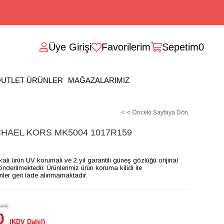
Üye Girişi
Favorilerim
Sepetim
0
UTLET ÜRÜNLER
MAĞAZALARIMIZ
< < Önceki Sayfaya Dön
HAEL KORS MK5004 1017R159
ikalı ürün UV korumalı ve 2 yıl garantili güneş gözlüğü orijinal
gönderilmektedir. Ürünlerimiz ürün koruma kilidi ile
ünler geri iade alınmamaktadır.
hil)
0
(KDV Dahil)