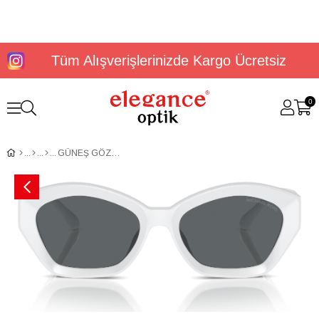
Tüm Alışverişlerinizde Kargo Ücretsiz
0
GÜNEŞ GÖZLÜĞÜ MİCHAELKORS MK2209U 31008754