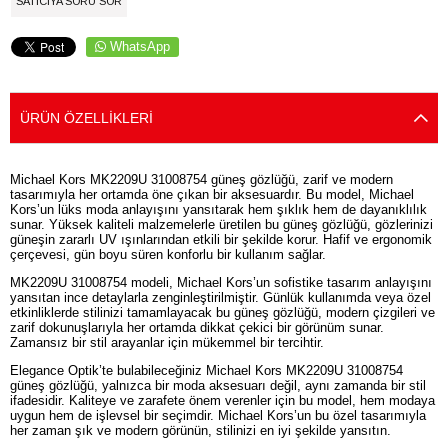
SATICIYA SORU SOR
WhatsApp
ÜRÜN ÖZELLIKLERI
Michael Kors MK2209U 31008754 güneş gözlüğü, zarif ve modern
tasarımıyla her ortamda öne çıkan bir aksesuardır. Bu model, Michael
Kors’un lüks moda anlayışını yansıtarak hem şıklık hem de dayanıklılık
sunar. Yüksek kaliteli malzemelerle üretilen bu güneş gözlüğü, gözlerinizi
güneşin zararlı UV ışınlarından etkili bir şekilde korur. Hafif ve ergonomik
çerçevesi, gün boyu süren konforlu bir kullanım sağlar.
MK2209U 31008754 modeli, Michael Kors’un sofistike tasarım anlayışını
yansıtan ince detaylarla zenginleştirilmiştir. Günlük kullanımda veya özel
etkinliklerde stilinizi tamamlayacak bu güneş gözlüğü, modern çizgileri ve
zarif dokunuşlarıyla her ortamda dikkat çekici bir görünüm sunar.
Zamansız bir stil arayanlar için mükemmel bir tercihtir.
Elegance Optik’te bulabileceğiniz Michael Kors MK2209U 31008754
güneş gözlüğü, yalnızca bir moda aksesuarı değil, aynı zamanda bir stil
ifadesidir. Kaliteye ve zarafete önem verenler için bu model, hem modaya
uygun hem de işlevsel bir seçimdir. Michael Kors’un bu özel tasarımıyla
her zaman şık ve modern görünün, stilinizi en iyi şekilde yansıtın.