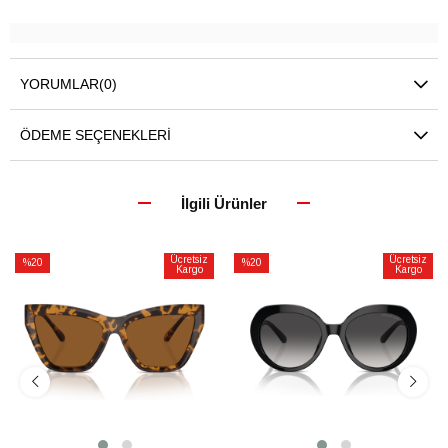
YORUMLAR
(0)
ÖDEME SEÇENEKLERI
İlgili Ürünler
Ücretsiz
Ücretsiz
%20
%20
Kargo
Kargo
İndirim
İndirim
%20İndirim
%20İndirim