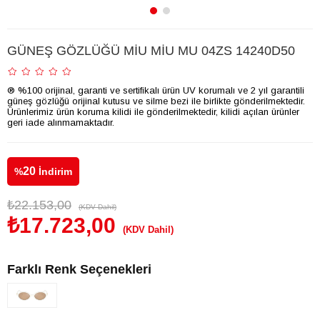
GÜNEŞ GÖZLÜĞÜ MİU MİU MU 04ZS 14240D50
® %100 orijinal, garanti ve sertifikalı ürün UV korumalı ve 2 yıl garantili
güneş gözlüğü orijinal kutusu ve silme bezi ile birlikte gönderilmektedir.
Ürünlerimiz ürün koruma kilidi ile gönderilmektedir, kilidi açılan ürünler
geri iade alınmamaktadır.
20
%
İndirim
₺22.153,00
(KDV Dahil)
₺17.723,00
(KDV Dahil)
Farklı Renk Seçenekleri