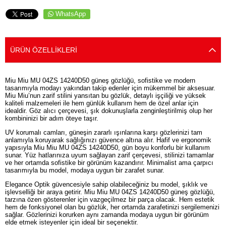
WhatsApp
ÜRÜN ÖZELLIKLERI
Miu Miu MU 04ZS 14240D50 güneş gözlüğü, sofistike ve modern
tasarımıyla modayı yakından takip edenler için mükemmel bir aksesuar.
Miu Miu’nun zarif stilini yansıtan bu gözlük, detaylı işçiliği ve yüksek
kaliteli malzemeleri ile hem günlük kullanım hem de özel anlar için
idealdir. Göz alıcı çerçevesi, şık dokunuşlarla zenginleştirilmiş olup her
kombininizi bir adım öteye taşır.
UV korumalı camları, güneşin zararlı ışınlarına karşı gözlerinizi tam
anlamıyla koruyarak sağlığınızı güvence altına alır. Hafif ve ergonomik
yapısıyla Miu Miu MU 04ZS 14240D50, gün boyu konforlu bir kullanım
sunar. Yüz hatlarınıza uyum sağlayan zarif çerçevesi, stilinizi tamamlar
ve her ortamda sofistike bir görünüm kazandırır. Minimalist ama çarpıcı
tasarımıyla bu model, modaya uygun bir zarafet sunar.
Elegance Optik güvencesiyle sahip olabileceğiniz bu model, şıklık ve
işlevselliği bir araya getirir. Miu Miu MU 04ZS 14240D50 güneş gözlüğü,
tarzına özen gösterenler için vazgeçilmez bir parça olacak. Hem estetik
hem de fonksiyonel olan bu gözlük, her ortamda zarafetinizi sergilemenizi
sağlar. Gözlerinizi korurken aynı zamanda modaya uygun bir görünüm
elde etmek isteyenler için ideal bir seçenektir.