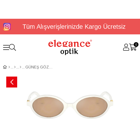
Tüm Alışverişlerinizde Kargo Ücretsiz
0
GÜNEŞ GÖZLÜĞÜ MİU MİU MU 04ZS 14240D50