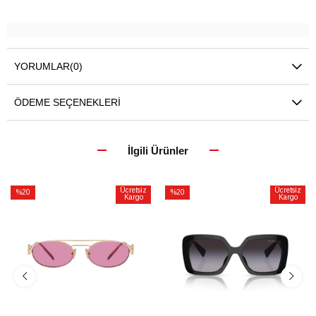
YORUMLAR
(0)
ÖDEME SEÇENEKLERI
İlgili Ürünler
Ücretsiz
Ücretsiz
%20
%20
Kargo
Kargo
İndirim
İndirim
%20İndirim
%20İndirim