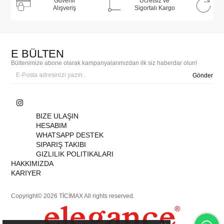
Güvenli
Ücretsiz ve
Alışveriş
Sigortalı Kargo
E BÜLTEN
Bültenimize abone olarak kampanyalarımızdan ilk siz haberdar olun!
Gönder
BIZE ULAŞIN
HESABIM
WHATSAPP DESTEK
SIPARIŞ TAKIBI
GIZLILIK POLITIKALARI
HAKKIMIZDA
KARIYER
Copyright© 2026 TİCİMAX All rights reserved.