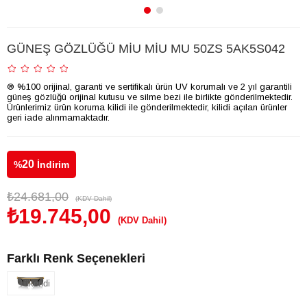
GÜNEŞ GÖZLÜĞÜ MİU MİU MU 50ZS 5AK5S042
® %100 orijinal, garanti ve sertifikalı ürün UV korumalı ve 2 yıl garantili
güneş gözlüğü orijinal kutusu ve silme bezi ile birlikte gönderilmektedir.
Ürünlerimiz ürün koruma kilidi ile gönderilmektedir, kilidi açılan ürünler
geri iade alınmamaktadır.
20
%
İndirim
₺24.681,00
(KDV Dahil)
₺19.745,00
(KDV Dahil)
Farklı Renk Seçenekleri
Tükendi