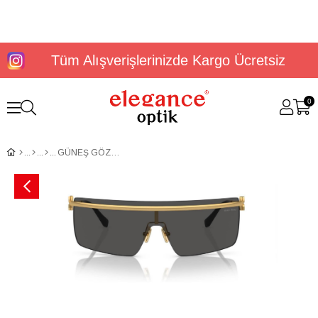
Tüm Alışverişlerinizde Kargo Ücretsiz
0
GÜNEŞ GÖZLÜĞÜ MİU MİU MU 50ZS 5AK5S042