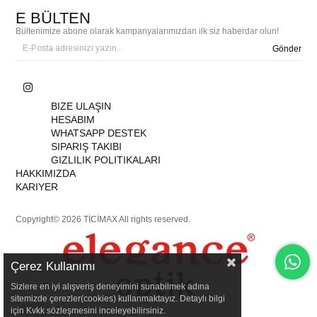
E BÜLTEN
Bültenimize abone olarak kampanyalarımızdan ilk siz haberdar olun!
Gönder
BIZE ULAŞIN
HESABIM
WHATSAPP DESTEK
SIPARIŞ TAKIBI
GIZLILIK POLITIKALARI
HAKKIMIZDA
KARIYER
Copyright© 2026 TİCİMAX All rights reserved.
Çerez Kullanımı
Sizlere en iyi alışveriş deneyimini sunabilmek adına
sitemizde çerezler(cookies) kullanmaktayız. Detaylı bilgi
için Kvkk sözleşmesini inceleyebilirsiniz.