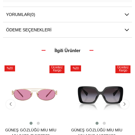
YORUMLAR
(0)
ÖDEME SEÇENEKLERI
İlgili Ürünler
Ücretsiz
Ücretsiz
%20
%20
Kargo
Kargo
İndirim
İndirim
%20İndirim
%20İndirim
GÜNEŞ GÖZLÜĞÜ MİU MİU
GÜNEŞ GÖZLÜĞÜ MİU MİU