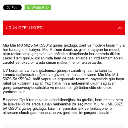
WhatsApp
ÜRÜN ÖZELLIKLERI
Miu Miu MU 50ZS 5AK5S042 güneş gözlüğü, zarif ve modern tasarımıyla
her tarza şıklık katıyor. Miu Miu'nun ikonik çizgilerini taşıyan bu model,
altın tonlarındaki çerçevesi ve sofistike detaylarıyla her ortamda dikkat
çeker. Hem günlük kullanımda hem de özel anlarda stilinizi tamamlarken,
zarafet ve lüksü bir arada sunan mükemmel bir aksesuardır.
UV korumalı camları, gözlerinizi güneşin zararlı ışınlarına karşı tam
koruma sağlayarak sağlıklı ve güvenli bir kullanım sunar. Miu Miu MU
50ZS 5AK5S042, hafif yapısı ve ergonomik tasarımı sayesinde gün boyu
rahat bir kullanım sağlar. Yüz hatlarınıza mükemmel uyum sağlayan
geniş çerçevesiyle sofistike ve modern bir görünüm elde etmenize
yardımcı olur.
Elegance Optik’ten güvenle edinebileceğiniz bu gözlük, hem estetik hem
de işlevselliği bir arada sunan mükemmel bir seçimdir. Miu Miu MU 50ZS
5AK5S042 güneş gözlüğü, tarzınızı yansıtan şık ve fonksiyonel bir
aksesuar olarak gardırobunuzun vazgeçilmez bir parçası olacaktır.