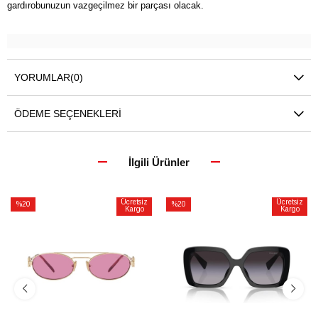
gardırobunuzun vazgeçilmez bir parçası olacak.
YORUMLAR
(0)
ÖDEME SEÇENEKLERI
İlgili Ürünler
Ücretsiz
Ücretsiz
%20
%20
Kargo
Kargo
İndirim
İndirim
%20İndirim
%20İndirim