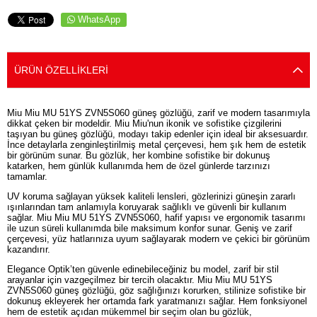
WhatsApp
ÜRÜN ÖZELLIKLERI
Miu Miu MU 51YS ZVN5S060 güneş gözlüğü, zarif ve modern tasarımıyla
dikkat çeken bir modeldir. Miu Miu'nun ikonik ve sofistike çizgilerini
taşıyan bu güneş gözlüğü, modayı takip edenler için ideal bir aksesuardır.
İnce detaylarla zenginleştirilmiş metal çerçevesi, hem şık hem de estetik
bir görünüm sunar. Bu gözlük, her kombine sofistike bir dokunuş
katarken, hem günlük kullanımda hem de özel günlerde tarzınızı
tamamlar.
UV koruma sağlayan yüksek kaliteli lensleri, gözlerinizi güneşin zararlı
ışınlarından tam anlamıyla koruyarak sağlıklı ve güvenli bir kullanım
sağlar. Miu Miu MU 51YS ZVN5S060, hafif yapısı ve ergonomik tasarımı
ile uzun süreli kullanımda bile maksimum konfor sunar. Geniş ve zarif
çerçevesi, yüz hatlarınıza uyum sağlayarak modern ve çekici bir görünüm
kazandırır.
Elegance Optik’ten güvenle edinebileceğiniz bu model, zarif bir stil
arayanlar için vazgeçilmez bir tercih olacaktır. Miu Miu MU 51YS
ZVN5S060 güneş gözlüğü, göz sağlığınızı korurken, stilinize sofistike bir
dokunuş ekleyerek her ortamda fark yaratmanızı sağlar. Hem fonksiyonel
hem de estetik açıdan mükemmel bir seçim olan bu gözlük,