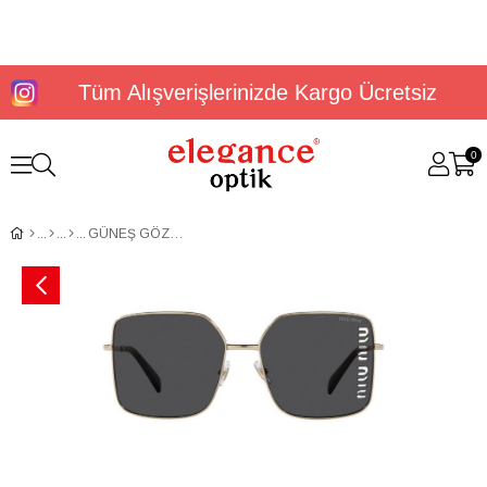
Tüm Alışverişlerinizde Kargo Ücretsiz
0
GÜNEŞ GÖZLÜĞÜ MİU MİU MU 51YS ZVN5S060