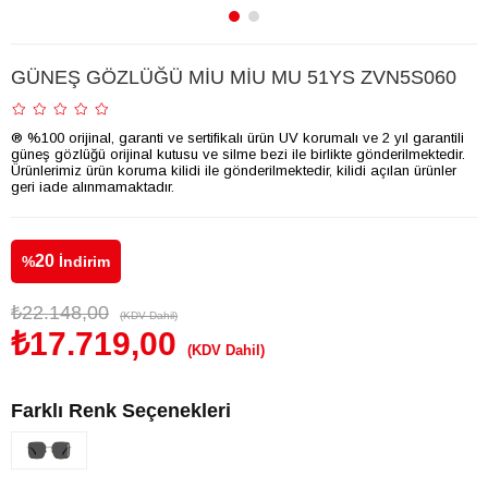
GÜNEŞ GÖZLÜĞÜ MİU MİU MU 51YS ZVN5S060
® %100 orijinal, garanti ve sertifikalı ürün UV korumalı ve 2 yıl garantili
güneş gözlüğü orijinal kutusu ve silme bezi ile birlikte gönderilmektedir.
Ürünlerimiz ürün koruma kilidi ile gönderilmektedir, kilidi açılan ürünler
geri iade alınmamaktadır.
20
%
İndirim
₺22.148,00
(KDV Dahil)
₺17.719,00
(KDV Dahil)
Farklı Renk Seçenekleri