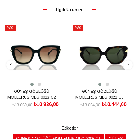
İlgili Ürünler
%20
%20
İndirim
İndirim
%20İndirim
%20İndirim
GÜNEŞ GÖZLÜĞÜ
GÜNEŞ GÖZLÜĞÜ
MOLLERUS MLG 0023 C2
MOLLERUS MLG 0022 C3
₺10.936,00
₺10.444,00
₺13.669,00
₺13.054,00
SEPETE EKLE
SEPETE EKLE
Etiketler
GÜNEŞ GÖZLÜĞÜ MOLLERUS MLG 0006 C1
GÜNEŞ