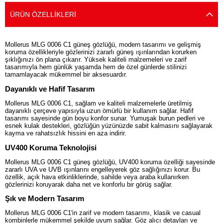
ÜRÜN ÖZELLIKLERI
Mollerus MLG 0006 C1 güneş gözlüğü, modern tasarımı ve gelişmiş
koruma özellikleriyle gözlerinizi zararlı güneş ışınlarından korurken
şıklığınızı ön plana çıkarır. Yüksek kaliteli malzemeleri ve zarif
tasarımıyla hem günlük yaşamda hem de özel günlerde stilinizi
tamamlayacak mükemmel bir aksesuardır.
Dayanıklı ve Hafif Tasarım
Mollerus MLG 0006 C1, sağlam ve kaliteli malzemelerle üretilmiş
dayanıklı çerçeve yapısıyla uzun ömürlü bir kullanım sağlar. Hafif
tasarımı sayesinde gün boyu konfor sunar. Yumuşak burun pedleri ve
esnek kulak destekleri, gözlüğün yüzünüzde sabit kalmasını sağlayarak
kayma ve rahatsızlık hissini en aza indirir.
UV400 Koruma Teknolojisi
Mollerus MLG 0006 C1 güneş gözlüğü, UV400 koruma özelliği sayesinde
zararlı UVA ve UVB ışınlarını engelleyerek göz sağlığınızı korur. Bu
özellik, açık hava etkinliklerinde, sahilde veya araba kullanırken
gözlerinizi koruyarak daha net ve konforlu bir görüş sağlar.
Şık ve Modern Tasarım
Mollerus MLG 0006 C1'in zarif ve modern tasarımı, klasik ve casual
kombinlerle mükemmel şekilde uyum sağlar. Göz alıcı detayları ve