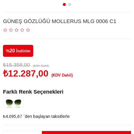
GÜNEŞ GÖZLÜĞÜ MOLLERUS MLG 0006 C1
20
%
İndirim
₺15.358,00
(KDV Dahil)
₺12.287,00
(KDV Dahil)
Farklı Renk Seçenekleri
₺4.095,67
`den başlayan taksitlerle