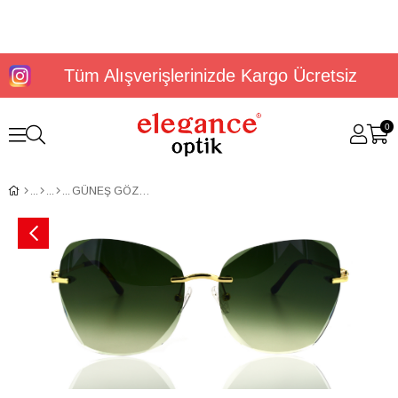
Tüm Alışverişlerinizde Kargo Ücretsiz
0
GÜNEŞ GÖZLÜĞÜ MOLLERUS MLG 0006 C1