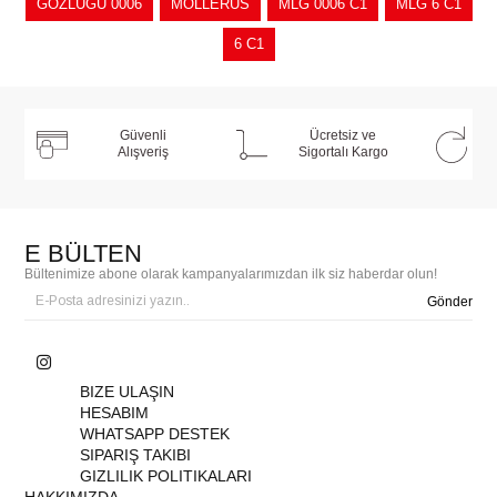
GÖZLÜĞÜ 0006
MOLLERUS
MLG 0006 C1
MLG 6 C1
6 C1
Güvenli
Ücretsiz ve
Alışveriş
Sigortalı Kargo
E BÜLTEN
Bültenimize abone olarak kampanyalarımızdan ilk siz haberdar olun!
Gönder
BIZE ULAŞIN
HESABIM
WHATSAPP DESTEK
SIPARIŞ TAKIBI
GIZLILIK POLITIKALARI