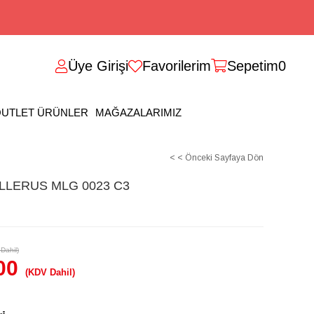
Üye Girişi
Favorilerim
Sepetim
0
UTLET ÜRÜNLER
MAĞAZALARIMIZ
< < Önceki Sayfaya Dön
LERUS MLG 0023 C3
Dahil)
00
(KDV Dahil)