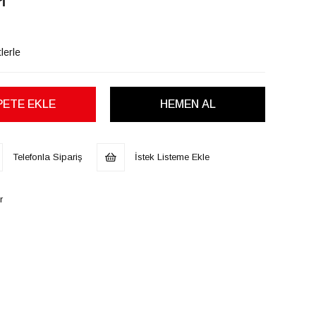
i
lerle
Telefonla Sipariş
İstek Listeme Ekle
r