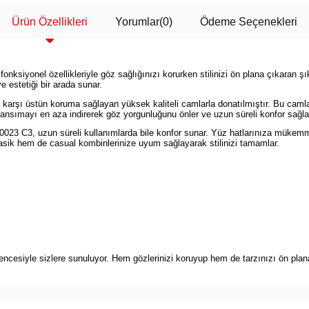
Ürün Özellikleri
Yorumlar
(0)
Ödeme Seçenekleri
ksiyonel özellikleriyle göz sağlığınızı korurken stilinizi ön plana çıkaran 
ve estetiği bir arada sunar.
arşı üstün koruma sağlayan yüksek kaliteli camlarla donatılmıştır. Bu camlar, 
ansımayı en aza indirerek göz yorgunluğunu önler ve uzun süreli konfor sağla
 0023 C3, uzun süreli kullanımlarda bile konfor sunar. Yüz hatlarınıza mük
klasik hem de casual kombinlerinize uyum sağlayarak stilinizi tamamlar.
esiyle sizlere sunuluyor. Hem gözlerinizi koruyup hem de tarzınızı ön plana 