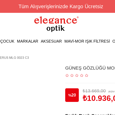
Tüm Alışverişlerinizde Kargo Ücretsiz
ÇOCUK
MARKALAR
AKSESUAR
MAVİ-MOR IŞIK FİLTRESİ
O
RUS MLG 0023 C3
GÜNEŞ GÖZLÜĞÜ MOL
₺13.669,00
(KDV 
20
%
₺10.936,
İndirim