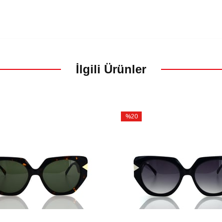
İlgili Ürünler
%20
İndirim
m
%20İndirim