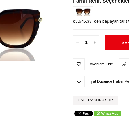
Farklı Renk Seçenekler
₺3.645,33
`den başlayan taksit
Favorilere Ekle
Fiyat Düşünce Haber Ve
SATICIYA SORU SOR
WhatsApp