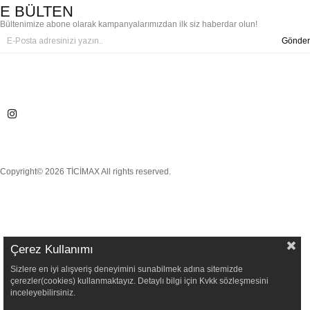
E BÜLTEN
Bültenimize abone olarak kampanyalarımızdan ilk siz haberdar olun!
Gönder
Copyright© 2026 TİCİMAX All rights reserved.
Çerez Kullanımı
Sizlere en iyi alışveriş deneyimini sunabilmek adına sitemizde
çerezler(cookies) kullanmaktayız. Detaylı bilgi için Kvkk sözleşmesini
inceleyebilirsiniz.