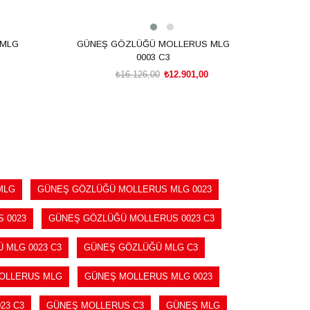
 MLG
GÜNEŞ GÖZLÜĞÜ MOLLERUS MLG
GÜN
0003 C3
₺16.126,00
₺12.901,00
SEPETE EKLE
MLG
GÜNEŞ GÖZLÜĞÜ MOLLERUS MLG 0023
 0023
GÜNEŞ GÖZLÜĞÜ MOLLERUS 0023 C3
 MLG 0023 C3
GÜNEŞ GÖZLÜĞÜ MLG C3
OLLERUS MLG
GÜNEŞ MOLLERUS MLG 0023
23 C3
GÜNEŞ MOLLERUS C3
GÜNEŞ MLG