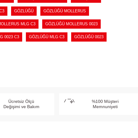
C3
GÖZLÜĞÜ
GÖZLÜĞÜ MOLLERUS
OLLERUS MLG C3
GÖZLÜĞÜ MOLLERUS 0023
 0023 C3
GÖZLÜĞÜ MLG C3
GÖZLÜĞÜ 0023
Ücretsiz Ölçü
%100 Müşteri
Değişimi ve Bakım
Memnuniyeti