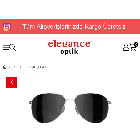
Tüm Alışverişlerinizde Kargo Ücretsiz
0
GÜNEŞ GÖZLÜĞÜ OAKLEY OO6050 60500357