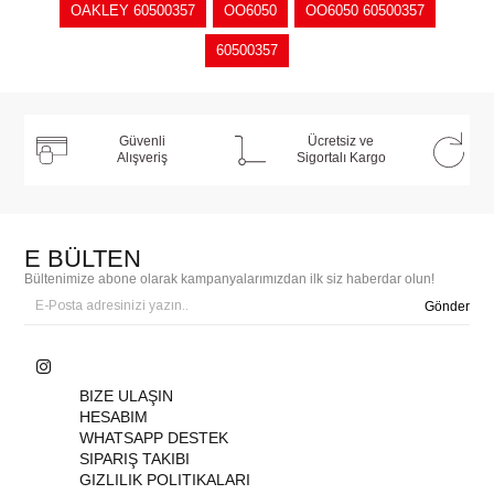
OAKLEY 60500357
OO6050
OO6050 60500357
60500357
Güvenli
Ücretsiz ve
Alışveriş
Sigortalı Kargo
E BÜLTEN
Bültenimize abone olarak kampanyalarımızdan ilk siz haberdar olun!
Gönder
BIZE ULAŞIN
HESABIM
WHATSAPP DESTEK
SIPARIŞ TAKIBI
GIZLILIK POLITIKALARI