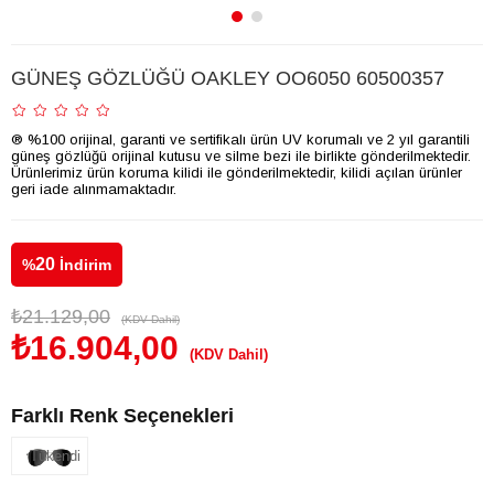
GÜNEŞ GÖZLÜĞÜ OAKLEY OO6050 60500357
® %100 orijinal, garanti ve sertifikalı ürün UV korumalı ve 2 yıl garantili
güneş gözlüğü orijinal kutusu ve silme bezi ile birlikte gönderilmektedir.
Ürünlerimiz ürün koruma kilidi ile gönderilmektedir, kilidi açılan ürünler
geri iade alınmamaktadır.
20
%
İndirim
₺21.129,00
(KDV Dahil)
₺16.904,00
(KDV Dahil)
Farklı Renk Seçenekleri
Tükendi