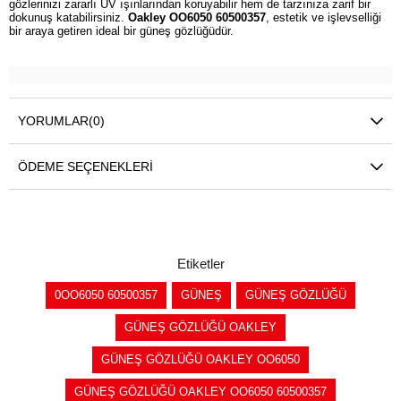
gözlerinizi zararlı UV ışınlarından koruyabilir hem de tarzınıza zarif bir
dokunuş katabilirsiniz.
Oakley OO6050 60500357
, estetik ve işlevselliği
bir araya getiren ideal bir güneş gözlüğüdür.
YORUMLAR
(0)
ÖDEME SEÇENEKLERI
Etiketler
0OO6050 60500357
GÜNEŞ
GÜNEŞ GÖZLÜĞÜ
GÜNEŞ GÖZLÜĞÜ OAKLEY
GÜNEŞ GÖZLÜĞÜ OAKLEY OO6050
GÜNEŞ GÖZLÜĞÜ OAKLEY OO6050 60500357