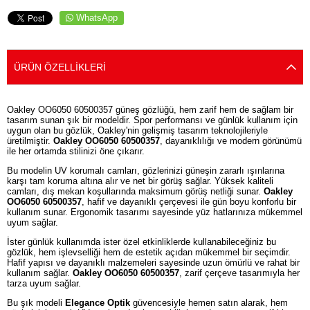
WhatsApp
ÜRÜN ÖZELLIKLERI
Oakley OO6050 60500357 güneş gözlüğü, hem zarif hem de sağlam bir
tasarım sunan şık bir modeldir. Spor performansı ve günlük kullanım için
uygun olan bu gözlük, Oakley'nin gelişmiş tasarım teknolojileriyle
üretilmiştir.
Oakley OO6050 60500357
, dayanıklılığı ve modern görünümü
ile her ortamda stilinizi öne çıkarır.
Bu modelin UV korumalı camları, gözlerinizi güneşin zararlı ışınlarına
karşı tam koruma altına alır ve net bir görüş sağlar. Yüksek kaliteli
camları, dış mekan koşullarında maksimum görüş netliği sunar.
Oakley
OO6050 60500357
, hafif ve dayanıklı çerçevesi ile gün boyu konforlu bir
kullanım sunar. Ergonomik tasarımı sayesinde yüz hatlarınıza mükemmel
uyum sağlar.
İster günlük kullanımda ister özel etkinliklerde kullanabileceğiniz bu
gözlük, hem işlevselliği hem de estetik açıdan mükemmel bir seçimdir.
Hafif yapısı ve dayanıklı malzemeleri sayesinde uzun ömürlü ve rahat bir
kullanım sağlar.
Oakley OO6050 60500357
, zarif çerçeve tasarımıyla her
tarza uyum sağlar.
Bu şık modeli
Elegance Optik
güvencesiyle hemen satın alarak, hem