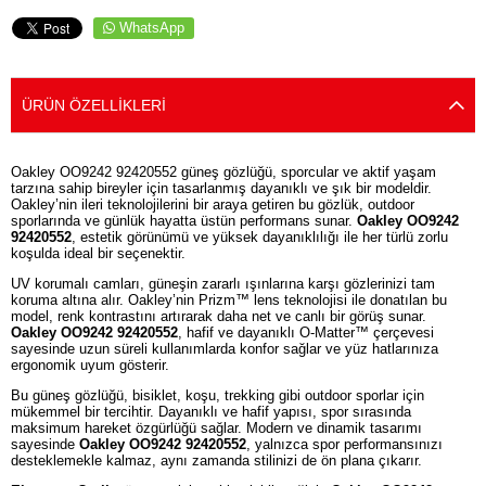
WhatsApp
ÜRÜN ÖZELLIKLERI
Oakley OO9242 92420552 güneş gözlüğü, sporcular ve aktif yaşam
tarzına sahip bireyler için tasarlanmış dayanıklı ve şık bir modeldir.
Oakley’nin ileri teknolojilerini bir araya getiren bu gözlük, outdoor
sporlarında ve günlük hayatta üstün performans sunar.
Oakley OO9242
92420552
, estetik görünümü ve yüksek dayanıklılığı ile her türlü zorlu
koşulda ideal bir seçenektir.
UV korumalı camları, güneşin zararlı ışınlarına karşı gözlerinizi tam
koruma altına alır. Oakley’nin Prizm™ lens teknolojisi ile donatılan bu
model, renk kontrastını artırarak daha net ve canlı bir görüş sunar.
Oakley OO9242 92420552
, hafif ve dayanıklı O-Matter™ çerçevesi
sayesinde uzun süreli kullanımlarda konfor sağlar ve yüz hatlarınıza
ergonomik uyum gösterir.
Bu güneş gözlüğü, bisiklet, koşu, trekking gibi outdoor sporlar için
mükemmel bir tercihtir. Dayanıklı ve hafif yapısı, spor sırasında
maksimum hareket özgürlüğü sağlar. Modern ve dinamik tasarımı
sayesinde
Oakley OO9242 92420552
, yalnızca spor performansınızı
desteklemekle kalmaz, aynı zamanda stilinizi de ön plana çıkarır.