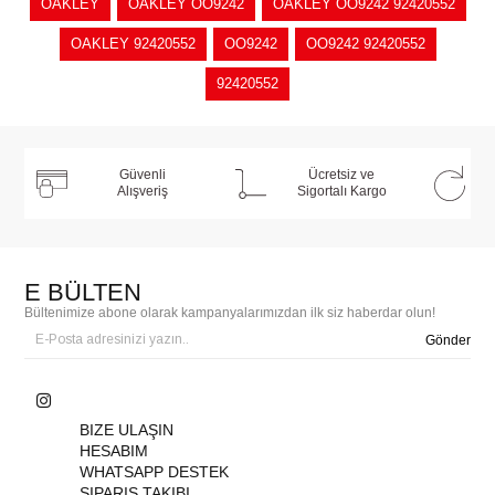
OAKLEY
OAKLEY OO9242
OAKLEY OO9242 92420552
OAKLEY 92420552
OO9242
OO9242 92420552
92420552
Güvenli
Ücretsiz ve
Alışveriş
Sigortalı Kargo
E BÜLTEN
Bültenimize abone olarak kampanyalarımızdan ilk siz haberdar olun!
Gönder
BIZE ULAŞIN
HESABIM
WHATSAPP DESTEK
SIPARIŞ TAKIBI