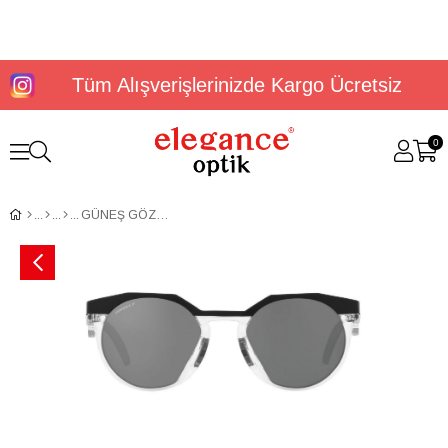
Tüm Alışverişlerinizde Kargo Ücretsiz
0
GÜNEŞ GÖZLÜĞÜ OAKLEY OO9242 92420552