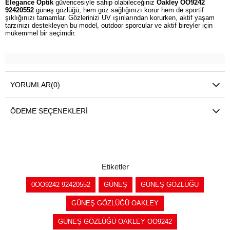
Elegance Optik
güvencesiyle sahip olabileceğiniz
Oakley OO9242
92420552
güneş gözlüğü, hem göz sağlığınızı korur hem de sportif
şıklığınızı tamamlar. Gözlerinizi UV ışınlarından korurken, aktif yaşam
tarzınızı destekleyen bu model, outdoor sporcular ve aktif bireyler için
mükemmel bir seçimdir.
YORUMLAR
(0)
ÖDEME SEÇENEKLERI
Etiketler
0OO9242 92420552
GÜNEŞ
GÜNEŞ GÖZLÜĞÜ
GÜNEŞ GÖZLÜĞÜ OAKLEY
GÜNEŞ GÖZLÜĞÜ OAKLEY OO9242