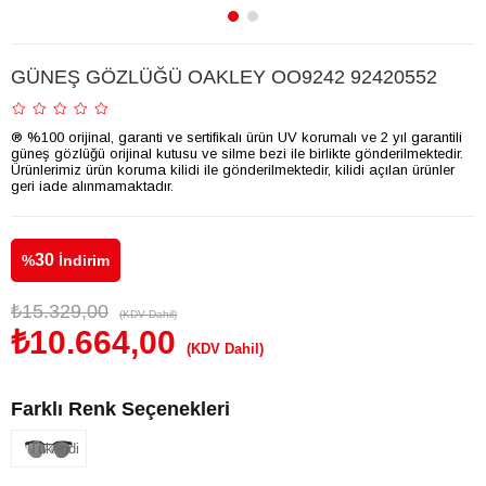
GÜNEŞ GÖZLÜĞÜ OAKLEY OO9242 92420552
® %100 orijinal, garanti ve sertifikalı ürün UV korumalı ve 2 yıl garantili
güneş gözlüğü orijinal kutusu ve silme bezi ile birlikte gönderilmektedir.
Ürünlerimiz ürün koruma kilidi ile gönderilmektedir, kilidi açılan ürünler
geri iade alınmamaktadır.
30
%
İndirim
₺15.329,00
(KDV Dahil)
₺10.664,00
(KDV Dahil)
Farklı Renk Seçenekleri
Tükendi