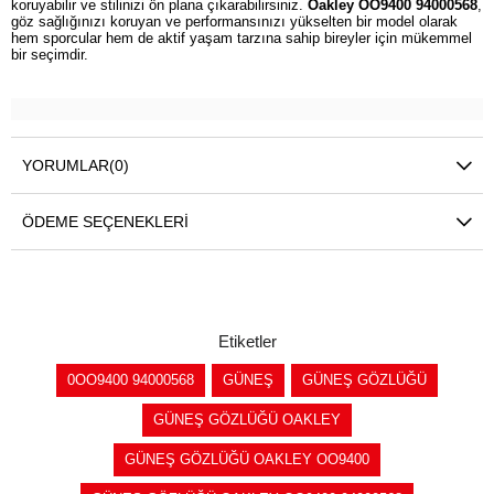
koruyabilir ve stilinizi ön plana çıkarabilirsiniz.
Oakley OO9400 94000568
,
göz sağlığınızı koruyan ve performansınızı yükselten bir model olarak
hem sporcular hem de aktif yaşam tarzına sahip bireyler için mükemmel
bir seçimdir.
YORUMLAR
(0)
ÖDEME SEÇENEKLERI
Etiketler
0OO9400 94000568
GÜNEŞ
GÜNEŞ GÖZLÜĞÜ
GÜNEŞ GÖZLÜĞÜ OAKLEY
GÜNEŞ GÖZLÜĞÜ OAKLEY OO9400