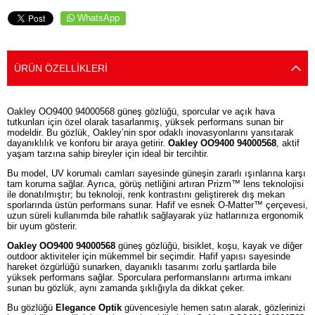
WhatsApp
ÜRÜN ÖZELLIKLERI
Oakley OO9400 94000568 güneş gözlüğü, sporcular ve açık hava
tutkunları için özel olarak tasarlanmış, yüksek performans sunan bir
modeldir. Bu gözlük, Oakley’nin spor odaklı inovasyonlarını yansıtarak
dayanıklılık ve konforu bir araya getirir.
Oakley OO9400 94000568
, aktif
yaşam tarzına sahip bireyler için ideal bir tercihtir.
Bu model, UV korumalı camları sayesinde güneşin zararlı ışınlarına karşı
tam koruma sağlar. Ayrıca, görüş netliğini artıran Prizm™ lens teknolojisi
ile donatılmıştır; bu teknoloji, renk kontrastını geliştirerek dış mekan
sporlarında üstün performans sunar. Hafif ve esnek O-Matter™ çerçevesi,
uzun süreli kullanımda bile rahatlık sağlayarak yüz hatlarınıza ergonomik
bir uyum gösterir.
Oakley OO9400 94000568
güneş gözlüğü, bisiklet, koşu, kayak ve diğer
outdoor aktiviteler için mükemmel bir seçimdir. Hafif yapısı sayesinde
hareket özgürlüğü sunarken, dayanıklı tasarımı zorlu şartlarda bile
yüksek performans sağlar. Sporculara performanslarını artırma imkanı
sunan bu gözlük, aynı zamanda şıklığıyla da dikkat çeker.
Bu gözlüğü
Elegance Optik
güvencesiyle hemen satın alarak, gözlerinizi