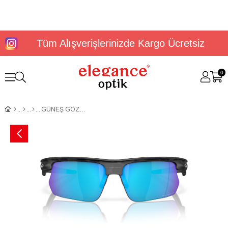
Tüm Alışverişlerinizde Kargo Ücretsiz
0
GÜNEŞ GÖZLÜĞÜ OAKLEY OO9400 94000568