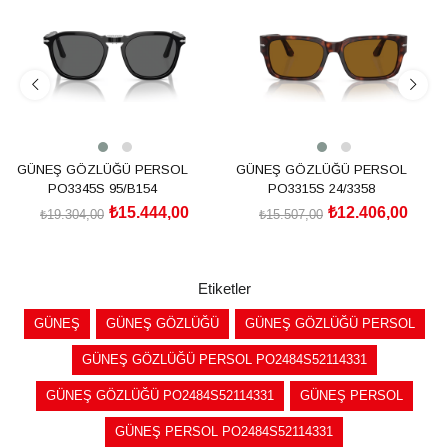
%20İndirim
%20İndirim
GÜNEŞ GÖZLÜĞÜ PERSOL
GÜNEŞ GÖZLÜĞÜ PERSOL
PO3345S 95/B154
PO3315S 24/3358
₺15.444,00
₺12.406,00
₺19.304,00
₺15.507,00
SEPETE EKLE
SEPETE EKLE
Etiketler
GÜNEŞ
GÜNEŞ GÖZLÜĞÜ
GÜNEŞ GÖZLÜĞÜ PERSOL
GÜNEŞ GÖZLÜĞÜ PERSOL PO2484S52114331
GÜNEŞ GÖZLÜĞÜ PO2484S52114331
GÜNEŞ PERSOL
GÜNEŞ PERSOL PO2484S52114331