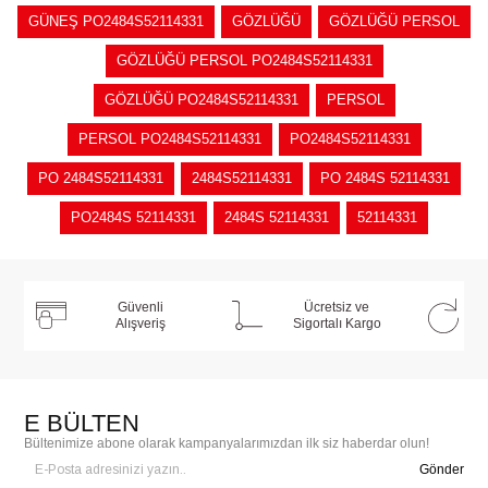
GÜNEŞ PO2484S52114331
GÖZLÜĞÜ
GÖZLÜĞÜ PERSOL
GÖZLÜĞÜ PERSOL PO2484S52114331
GÖZLÜĞÜ PO2484S52114331
PERSOL
PERSOL PO2484S52114331
PO2484S52114331
PO 2484S52114331
2484S52114331
PO 2484S 52114331
PO2484S 52114331
2484S 52114331
52114331
Güvenli
Ücretsiz ve
Alışveriş
Sigortalı Kargo
E BÜLTEN
Bültenimize abone olarak kampanyalarımızdan ilk siz haberdar olun!
Gönder