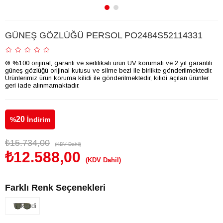
GÜNEŞ GÖZLÜĞÜ PERSOL PO2484S52114331
® %100 orijinal, garanti ve sertifikalı ürün UV korumalı ve 2 yıl garantili
güneş gözlüğü orijinal kutusu ve silme bezi ile birlikte gönderilmektedir.
Ürünlerimiz ürün koruma kilidi ile gönderilmektedir, kilidi açılan ürünler
geri iade alınmamaktadır.
20
%
İndirim
₺15.734,00
(KDV Dahil)
₺12.588,00
(KDV Dahil)
Farklı Renk Seçenekleri
Tükendi