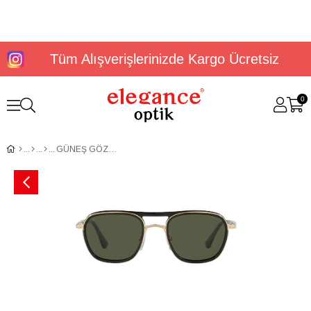
Tüm Alışverişlerinizde Kargo Ücretsiz
0
GÜNEŞ GÖZLÜĞÜ PERSOL PO2484S52114331