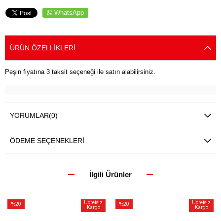
WhatsApp
ÜRÜN ÖZELLIKLERI
Peşin fiyatına 3 taksit seçeneği ile satın alabilirsiniz.
YORUMLAR
(0)
ÖDEME SEÇENEKLERI
İlgili Ürünler
Ücretsiz
Ücretsiz
%20
%20
Kargo
Kargo
İndirim
İndirim