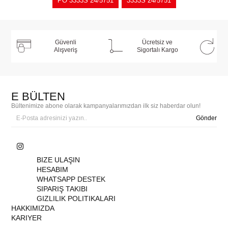
PO 3333S 24/5751
3333S 24/5751
Güvenli
Ücretsiz ve
Alışveriş
Sigortalı Kargo
E BÜLTEN
Bültenimize abone olarak kampanyalarımızdan ilk siz haberdar olun!
Gönder
BIZE ULAŞIN
HESABIM
WHATSAPP DESTEK
SIPARIŞ TAKIBI
GIZLILIK POLITIKALARI
HAKKIMIZDA
KARIYER