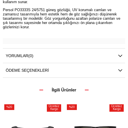
kullanım sunar.
Persol PO3333S 24/5751 güneş gözlüğü, UV korumalı camları ve
zamansız tasarımıyla hem estetik hem de göz sağlığınızı düşünerek
tasarlanmış bir modeldir. Göz yorgunluğunu azaltan polarize camları ve
şık tasarımı sayesinde her ortamda şıklığınızı ön plana çıkarırken
gözlerinizi korur.
YORUMLAR
(0)
ÖDEME SEÇENEKLERI
İlgili Ürünler
Ücretsiz
Ücretsiz
%20
%20
Kargo
Kargo
İndirim
İndirim
%20İndirim
%20İndirim