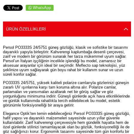
WhatsApp
ÜRÜN ÖZELLIKLERI
Persol PO3333S 24/5751 güneş gözlüğü, klasik ve sofistike bir tasarımı
dayanıklı yapıyla birleştirir. Kahverengi kaplumbağa desenli çerçevesi,
zarif ve modern bir görünüm sunarak her tarza mükemmel uyum sağlar.
Persol’un İtalyan işçiliğinin incelikle işlendiği bu model, zamansız bir
aksesuar arayanlar için ideal bir seçimdir. Meflecto sap teknolojisi, yüz
şeklinize uyum sağlayarak gün boyu rahat bir kullanım sunar ve uzun
süreli konfor sağlar.
PO3333S 24/5751, yüksek kaliteli polarize camlarıyla gözlerinizi güneşin
zararlı UV ışınlarına karşı tam koruma altına alır. Polarize camlar,
parlamaları ve yansımaları azaltarak net bir görüş sağlar ve göz
yorgunluğunu minimuma indirir. Güneşli günlerde açık hava etkinliklerinde
ve günlük kullanımda rahatlıkla tercih edilebilecek bu model, estetik
görünümle fonksiyonelliği bir araya getirir.
Elegance Optik’ten temin edebileceğiniz Persol PO3333S güneş gözlüğü,
hafif yapısı ve dayanıklı malzemeleri sayesinde uzun yıllar güvenle
kullanılabilir. Zarif kahverengi çerçevesiyle hem gündelik hayatta hem de
özel günlerde stilinizi tamamlayacak olan bu gözlük, fonksiyonelliği ile de
göz sağlığınızı korur. Ergonomik tasarımı sayesinde tüm gün konforlu bir