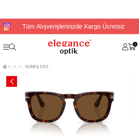
Tüm Alışverişlerinizde Kargo Ücretsiz
0
GÜNEŞ GÖZLÜĞÜ PERSOL PO3333S 24/5751