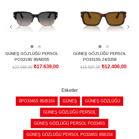
%20İndirim
%20İndirim
GÜNEŞ GÖZLÜĞÜ PERSOL
GÜNEŞ GÖZLÜĞÜ PERSOL
PO3319S 95/M355
PO3315S 24/3358
₺17.639,00
₺12.406,00
₺22.048,00
₺15.507,00
SEPETE EKLE
SEPETE EKLE
Etiketler
0PO3345S 95/B154
GÜNEŞ
GÜNEŞ GÖZLÜĞÜ
GÜNEŞ GÖZLÜĞÜ PERSOL
GÜNEŞ GÖZLÜĞÜ PERSOL PO3345S
GÜNEŞ GÖZLÜĞÜ PERSOL PO3345S 95B154