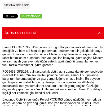
SATICIYA SORU SOR
WhatsApp
ÜRÜN ÖZELLIKLERI
Persol PO3345S 95/B154 güneş gözlüğü, İtalyan zanaatkarlığının zarif bir
örneğidir ve hem stil hem de performansı mükemmel bir şekilde bir araya
getirir. Bu model, Persol’un ikonik Meflecto sap teknolojisi sayesinde
rahat bir kullanım sunarken, her yüz şekline kolayca uyum sağlar. Modern
ve zarif siyah çerçeve, gözlüğün estetik görünümünü tamamlar ve her
türlü tarzla mükemmel uyum gösterir.
PO3345S 95/B154, yalnızca şıklık değil, aynı zamanda yüksek seviyede
işlevsellik sunar. Yüksek kaliteli polarize camları, zararlı UV ışınlarına
karşı tam koruma sağlar ve göz yorgunluğunu en aza indirir. Bu sayede
gün boyu süren rahat bir görüş deneyimi sunan gözlük, özellikle dış
mekanlarda ışık yansımalarını azaltarak net bir görüş sağlar. Gözlüğün
dayanıklı yapısı, uzun süreli kullanım imkanı sunarken, Persol’un detaylı
işçiliği her zamanki gibi kendini belli eder.
Elegance Optik’in sunduğu Persol PO3345S güneş gözlüğü, hem şık bir
aksesuar hem de göz sağlığınızı koruyan fonksiyonel bir üründür. İster