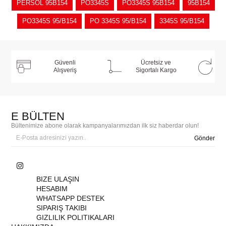
PERSOL 95B154
PO3345S
PO3345S 95B154
95B154
PO3345S 95/B154
PO 3345S 95/B154
3345S 95/B154
Güvenli
Ücretsiz ve
Alışveriş
Sigortalı Kargo
E BÜLTEN
Bültenimize abone olarak kampanyalarımızdan ilk siz haberdar olun!
Gönder
BIZE ULAŞIN
HESABIM
WHATSAPP DESTEK
SIPARIŞ TAKIBI
GIZLILIK POLITIKALARI