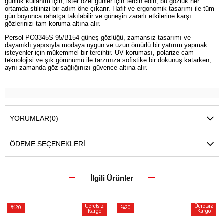
günlük kullanım için, ister özel günler için tercih edin, bu gözlük her
ortamda stilinizi bir adım öne çıkarır. Hafif ve ergonomik tasarımı ile tüm
gün boyunca rahatça takılabilir ve güneşin zararlı etkilerine karşı
gözlerinizi tam koruma altına alır.
Persol PO3345S 95/B154 güneş gözlüğü, zamansız tasarımı ve
dayanıklı yapısıyla modaya uygun ve uzun ömürlü bir yatırım yapmak
isteyenler için mükemmel bir tercihtir. UV koruması, polarize cam
teknolojisi ve şık görünümü ile tarzınıza sofistike bir dokunuş katarken,
aynı zamanda göz sağlığınızı güvence altına alır.
YORUMLAR
(0)
ÖDEME SEÇENEKLERI
İlgili Ürünler
Ücretsiz
Ücretsiz
%20
%20
Kargo
Kargo
İndirim
İndirim