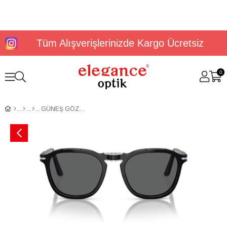
Tüm Alışverişlerinizde Kargo Ücretsiz
0
GÜNEŞ GÖZLÜĞÜ PERSOL PO3345S 95/B154