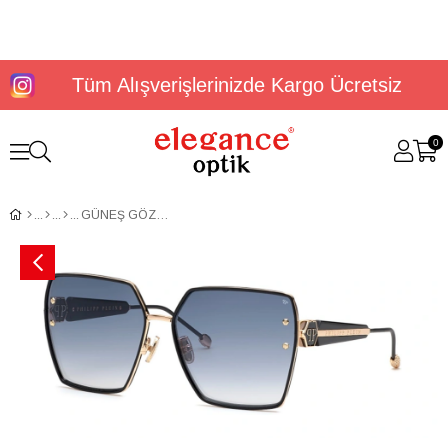
Tüm Alışverişlerinizde Kargo Ücretsiz
0
GÜNEŞ GÖZLÜĞÜ PHILIPP PLEIN SPP122V640300