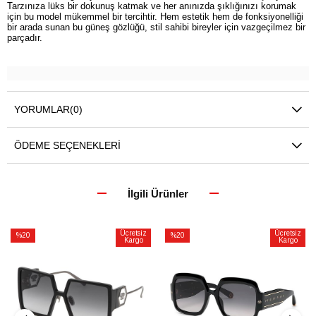
Tarzınıza lüks bir dokunuş katmak ve her anınızda şıklığınızı korumak
için bu model mükemmel bir tercihtir. Hem estetik hem de fonksiyonelliği
bir arada sunan bu güneş gözlüğü, stil sahibi bireyler için vazgeçilmez bir
parçadır.
YORUMLAR
(0)
ÖDEME SEÇENEKLERI
İlgili Ürünler
Ücretsiz
Ücretsiz
%20
%20
Kargo
Kargo
İndirim
İndirim
%20İndirim
%20İndirim