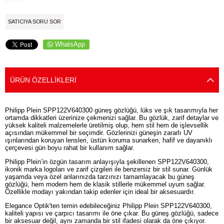
SATICIYA SORU SOR
WhatsApp
ÜRÜN ÖZELLIKLERI
Philipp Plein SPP122V640300 güneş gözlüğü, lüks ve şık tasarımıyla her
ortamda dikkatleri üzerinize çekmenizi sağlar. Bu gözlük, zarif detaylar ve
yüksek kaliteli malzemelerle üretilmiş olup, hem stil hem de işlevsellik
açısından mükemmel bir seçimdir. Gözlerinizi güneşin zararlı UV
ışınlarından koruyan lensleri, üstün koruma sunarken, hafif ve dayanıklı
çerçevesi gün boyu rahat bir kullanım sağlar.
Philipp Plein’in özgün tasarım anlayışıyla şekillenen SPP122V640300,
ikonik marka logoları ve zarif çizgileri ile benzersiz bir stil sunar. Günlük
yaşamda veya özel anlarınızda tarzınızı tamamlayacak bu güneş
gözlüğü, hem modern hem de klasik stillerle mükemmel uyum sağlar.
Özellikle modayı yakından takip edenler için ideal bir aksesuardır.
Elegance Optik'ten temin edebileceğiniz Philipp Plein SPP122V640300,
kaliteli yapısı ve çarpıcı tasarımı ile öne çıkar. Bu güneş gözlüğü, sadece
bir aksesuar değil, aynı zamanda bir stil ifadesi olarak da öne çıkıyor.