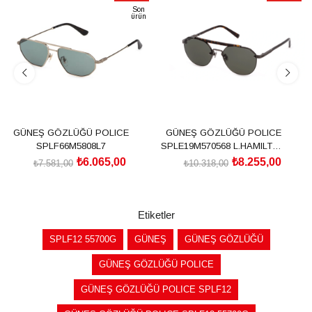
İndirim
İndirim
Son
ürün
%20İndirim
%20İndirim
GÜNEŞ GÖZLÜĞÜ POLICE
GÜNEŞ GÖZLÜĞÜ POLICE
SPLF66M5808L7
SPLE19M570568 L.HAMILTON
EDITION
₺6.065,00
₺8.255,00
₺7.581,00
₺10.318,00
SEPETE EKLE
SEPETE EKLE
Etiketler
SPLF12 55700G
GÜNEŞ
GÜNEŞ GÖZLÜĞÜ
GÜNEŞ GÖZLÜĞÜ POLICE
GÜNEŞ GÖZLÜĞÜ POLICE SPLF12