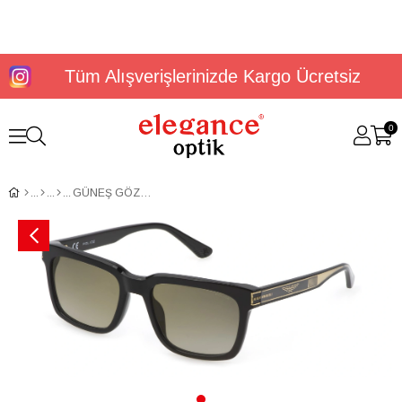
Tüm Alışverişlerinizde Kargo Ücretsiz
0
GÜNEŞ GÖZLÜĞÜ POLICE SPLF12 55700G