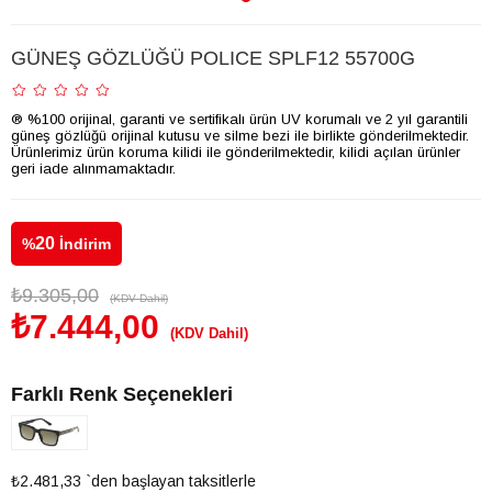
GÜNEŞ GÖZLÜĞÜ POLICE SPLF12 55700G
® %100 orijinal, garanti ve sertifikalı ürün UV korumalı ve 2 yıl garantili
güneş gözlüğü orijinal kutusu ve silme bezi ile birlikte gönderilmektedir.
Ürünlerimiz ürün koruma kilidi ile gönderilmektedir, kilidi açılan ürünler
geri iade alınmamaktadır.
20
%
İndirim
₺9.305,00
(KDV Dahil)
₺7.444,00
(KDV Dahil)
Farklı Renk Seçenekleri
₺2.481,33
`den başlayan taksitlerle