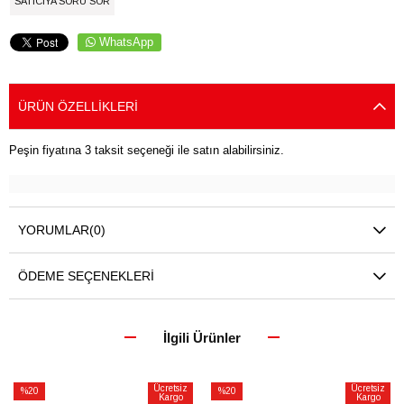
SATICIYA SORU SOR
WhatsApp
ÜRÜN ÖZELLIKLERI
Peşin fiyatına 3 taksit seçeneği ile satın alabilirsiniz.
YORUMLAR
(0)
ÖDEME SEÇENEKLERI
İlgili Ürünler
Ücretsiz
Ücretsiz
%20
%20
Kargo
Kargo