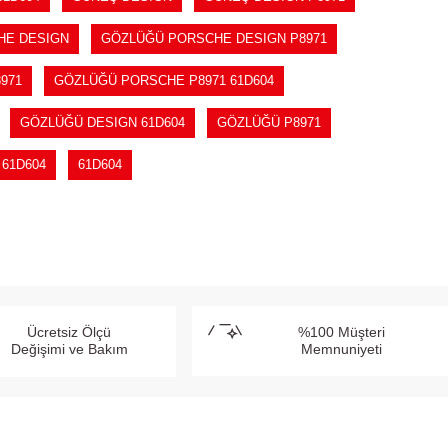
HE DESIGN
GÖZLÜĞÜ PORSCHE DESIGN P8971
971
GÖZLÜĞÜ PORSCHE P8971 61D604
GÖZLÜĞÜ DESIGN 61D604
GÖZLÜĞÜ P8971
 61D604
61D604
Ücretsiz Ölçü
%100 Müşteri
Değişimi ve Bakım
Memnuniyeti