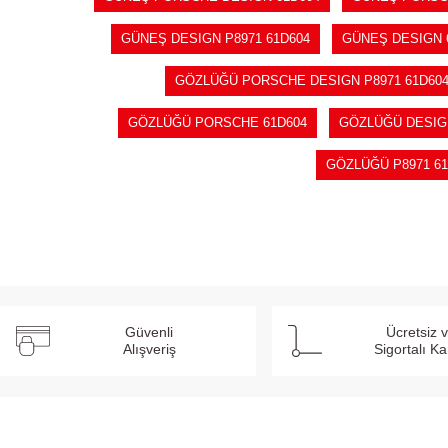
GÜNEŞ DESIGN P8971 61D604
GÜNEŞ DESIGN 
GÖZLÜĞÜ PORSCHE DESIGN P8971 61D60
GÖZLÜĞÜ PORSCHE 61D604
GÖZLÜĞÜ DESIG
GÖZLÜĞÜ P8971 61
Güvenli
Ücretsiz 
Alışveriş
Sigortalı K