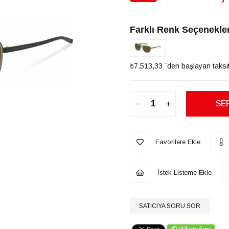
İndirim
Farklı Renk Seçenekler
₺7.513,33
`den başlayan taksit
Favorilere Ekle
İstek Listeme Ekle
SATICIYA SORU SOR