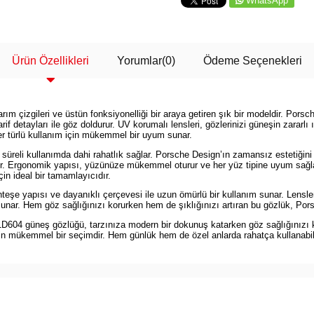
WhatsApp
Ürün Özellikleri
Yorumlar
(0)
Ödeme Seçenekleri
çizgileri ve üstün fonksiyonelliği bir araya getiren şık bir modeldir. Porsch
f detayları ile göz doldurur. UV korumalı lensleri, gözlerinizi güneşin zararlı 
er türlü kullanım için mükemmel bir uyum sunar.
süreli kullanımda dahi rahatlık sağlar. Porsche Design’ın zamansız estetiğin
dır. Ergonomik yapısı, yüzünüze mükemmel oturur ve her yüz tipine uyum sağla
in ideal bir tamamlayıcıdır.
 yapısı ve dayanıklı çerçevesi ile uzun ömürlü bir kullanım sunar. Lensleri
nar. Hem göz sağlığınızı korurken hem de şıklığınızı artıran bu gözlük, Porsch
604 güneş gözlüğü, tarzınıza modern bir dokunuş katarken göz sağlığınızı koru
n mükemmel bir seçimdir. Hem günlük hem de özel anlarda rahatça kullanabilec