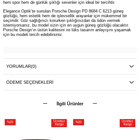
hem spor hem de günlük şıklığı sevenler için ideal bir tercihtir.
Elegance Optik’te sunulan Porsche Design PD 8684 C 6213 güneş
gözlüğü, hem estetik hem de işlevsellik arayanlar için mükemmel bir
seçimdir. Göz sağlığınızı korurken şıklığınızdan da ödün vermek
istemiyorsanız, bu model sizin için en uygun güneş gözlüğü olacaktır.
Porsche Design’ın üstün kalitesini ve lüks tasarım anlayışını yaşamak
için bu modeli tercih edebilirsiniz.
YORUMLAR
(0)
ÖDEME SEÇENEKLERI
İlgili Ürünler
Ücretsiz
Ücretsiz
%20
%20
Kargo
Kargo
İndirim
İndirim
%20İndirim
%20İndirim