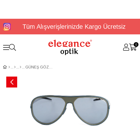
Tüm Alışverişlerinizde Kargo Ücretsiz
0
GÜNEŞ GÖZLÜĞÜ PORSCHE PD 8684 C 6213