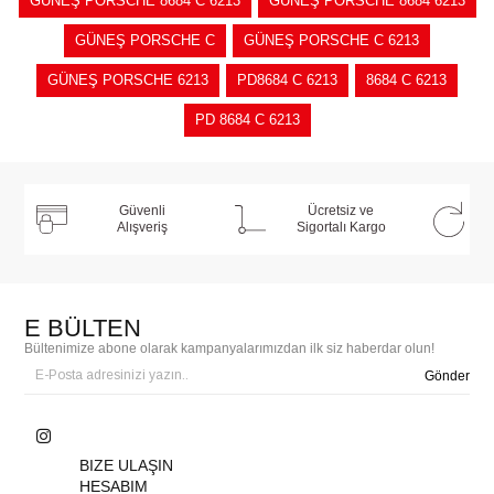
GÜNEŞ PORSCHE 8684 C 6213
GÜNEŞ PORSCHE 8684 6213
GÜNEŞ PORSCHE C
GÜNEŞ PORSCHE C 6213
GÜNEŞ PORSCHE 6213
PD8684 C 6213
8684 C 6213
PD 8684 C 6213
Güvenli
Ücretsiz ve
Alışveriş
Sigortalı Kargo
E BÜLTEN
Bültenimize abone olarak kampanyalarımızdan ilk siz haberdar olun!
Gönder
BIZE ULAŞIN
HESABIM