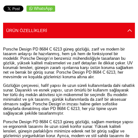
WhatsApp
ÜRÜN ÖZELLIKLERI
Porsche Design PD 8684 C 6213 güneş gözlüğü, zarif ve modern bir
tasarım anlayışı ile hazırlanmış, hem şık hem de fonksiyonel bir
modeldir. Porsche Design’ın benzersiz mühendisliğiyle tasarlanan bu
gözlük, yüksek kaliteli malzemeleri ve zarif detayları ile dikkat çeker. UV
korumalı lensleri, güneşin zararlı ışınlarına karşı üstün koruma sağlarken
net ve berrak bir görüş sunar. Porsche Design PD 8684 C 6213, her
mevsimde ve koşulda gözlerinizi koruma altına alır.
Gözlüğün çerçevesi, hafif yapısı ile uzun süreli kullanımlarda dahi rahatlık
sunar. Dayanıklı ve esnek yapısı, uzun ömürlü bir kullanım sağlayarak
her türlü dış mekân aktivitesi için mükemmel bir seçimdir. Bu modelin
minimalist ve şık tasarımı, günlük kullanımlarda da zarif bir aksesuar
olmasını sağlar. Porsche Design’ın imzası haline gelen sofistike
detaylarla donatılmış olan PD 8684 C 6213, her yüz tipine uyum
sağlayacak şekilde tasarlanmıştır.
Porsche Design PD 8684 C 6213 güneş gözlüğü, sağlam menteşe yapısı
ve ergonomik tasarımı ile uzun süreli konfor sunar. Yüksek kaliteli
lensleri, güneşin parlaklığını minimize ederek net bir görüş sağlar ve
gözlerinizi yorgunluktan korur. Ayrıca, modern ve stil sahibi tasarımı ile