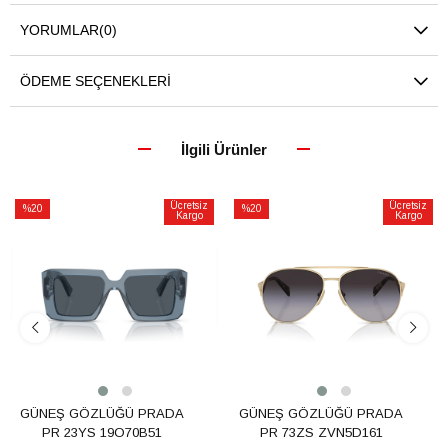
YORUMLAR
(0)
ÖDEME SEÇENEKLERI
İlgili Ürünler
Ücretsiz
Ücretsiz
%20
%20
Kargo
Kargo
İndirim
İndirim
%20İndirim
%20İndirim
GÜNEŞ GÖZLÜĞÜ PRADA
GÜNEŞ GÖZLÜĞÜ PRADA
PR 23YS 19O70B51
PR 73ZS ZVN5D161