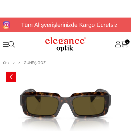
Tüm Alışverişlerinizde Kargo Ücretsiz
0
GÜNEŞ GÖZLÜĞÜ PRADA PR 27ZS 19J09Z54