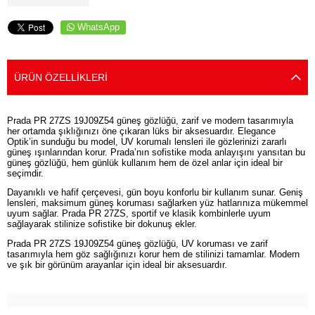
WhatsApp
ÜRÜN ÖZELLIKLERI
Prada PR 27ZS 19J09Z54 güneş gözlüğü, zarif ve modern tasarımıyla
her ortamda şıklığınızı öne çıkaran lüks bir aksesuardır. Elegance
Optik’in sunduğu bu model, UV korumalı lensleri ile gözlerinizi zararlı
güneş ışınlarından korur. Prada’nın sofistike moda anlayışını yansıtan bu
güneş gözlüğü, hem günlük kullanım hem de özel anlar için ideal bir
seçimdir.
Dayanıklı ve hafif çerçevesi, gün boyu konforlu bir kullanım sunar. Geniş
lensleri, maksimum güneş koruması sağlarken yüz hatlarınıza mükemmel
uyum sağlar. Prada PR 27ZS, sportif ve klasik kombinlerle uyum
sağlayarak stilinize sofistike bir dokunuş ekler.
Prada PR 27ZS 19J09Z54 güneş gözlüğü, UV koruması ve zarif
tasarımıyla hem göz sağlığınızı korur hem de stilinizi tamamlar. Modern
ve şık bir görünüm arayanlar için ideal bir aksesuardır.