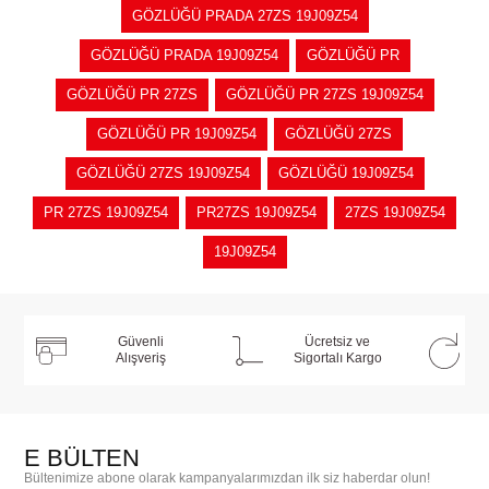
GÖZLÜĞÜ PRADA 27ZS 19J09Z54
GÖZLÜĞÜ PRADA 19J09Z54
GÖZLÜĞÜ PR
GÖZLÜĞÜ PR 27ZS
GÖZLÜĞÜ PR 27ZS 19J09Z54
GÖZLÜĞÜ PR 19J09Z54
GÖZLÜĞÜ 27ZS
GÖZLÜĞÜ 27ZS 19J09Z54
GÖZLÜĞÜ 19J09Z54
PR 27ZS 19J09Z54
PR27ZS 19J09Z54
27ZS 19J09Z54
19J09Z54
Güvenli
Ücretsiz ve
Alışveriş
Sigortalı Kargo
E BÜLTEN
Bültenimize abone olarak kampanyalarımızdan ilk siz haberdar olun!