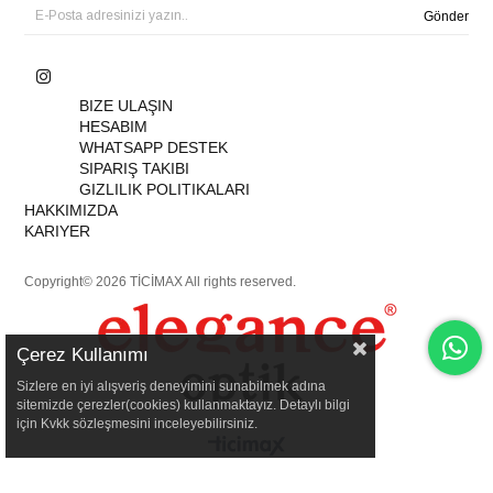
Gönder
BIZE ULAŞIN
HESABIM
WHATSAPP DESTEK
SIPARIŞ TAKIBI
GIZLILIK POLITIKALARI
HAKKIMIZDA
KARIYER
Copyright© 2026 TİCİMAX All rights reserved.
Çerez Kullanımı
Sizlere en iyi alışveriş deneyimini sunabilmek adına
sitemizde çerezler(cookies) kullanmaktayız. Detaylı bilgi
için Kvkk sözleşmesini inceleyebilirsiniz.