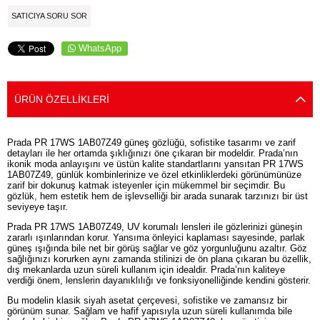
SATICIYA SORU SOR
WhatsApp
ÜRÜN ÖZELLIKLERI
Prada PR 17WS 1AB07Z49 güneş gözlüğü, sofistike tasarımı ve zarif
detayları ile her ortamda şıklığınızı öne çıkaran bir modeldir. Prada’nın
ikonik moda anlayışını ve üstün kalite standartlarını yansıtan PR 17WS
1AB07Z49, günlük kombinlerinize ve özel etkinliklerdeki görünümünüze
zarif bir dokunuş katmak isteyenler için mükemmel bir seçimdir. Bu
gözlük, hem estetik hem de işlevselliği bir arada sunarak tarzınızı bir üst
seviyeye taşır.
Prada PR 17WS 1AB07Z49, UV korumalı lensleri ile gözlerinizi güneşin
zararlı ışınlarından korur. Yansıma önleyici kaplaması sayesinde, parlak
güneş ışığında bile net bir görüş sağlar ve göz yorgunluğunu azaltır. Göz
sağlığınızı korurken aynı zamanda stilinizi de ön plana çıkaran bu özellik,
dış mekanlarda uzun süreli kullanım için idealdir. Prada’nın kaliteye
verdiği önem, lenslerin dayanıklılığı ve fonksiyonelliğinde kendini gösterir.
Bu modelin klasik siyah asetat çerçevesi, sofistike ve zamansız bir
görünüm sunar. Sağlam ve hafif yapısıyla uzun süreli kullanımda bile