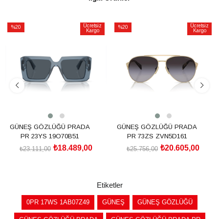
Ücretsiz
Ücretsiz
%20
%20
Kargo
Kargo
İndirim
İndirim
%20İndirim
%20İndirim
GÜNEŞ GÖZLÜĞÜ PRADA
GÜNEŞ GÖZLÜĞÜ PRADA
PR 23YS 19O70B51
PR 73ZS ZVN5D161
₺18.489,00
₺20.605,00
₺23.111,00
₺25.756,00
SEPETE EKLE
SEPETE EKLE
Etiketler
0PR 17WS 1AB07Z49
GÜNEŞ
GÜNEŞ GÖZLÜĞÜ