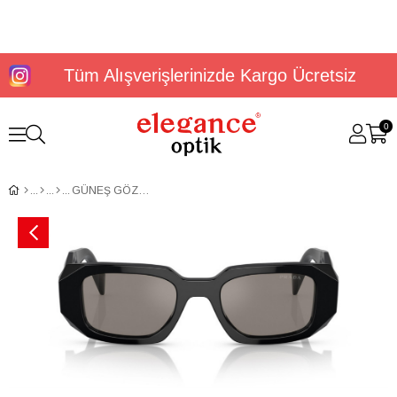
Tüm Alışverişlerinizde Kargo Ücretsiz
0
GÜNEŞ GÖZLÜĞÜ PRADA PR 17WS 1AB07Z49