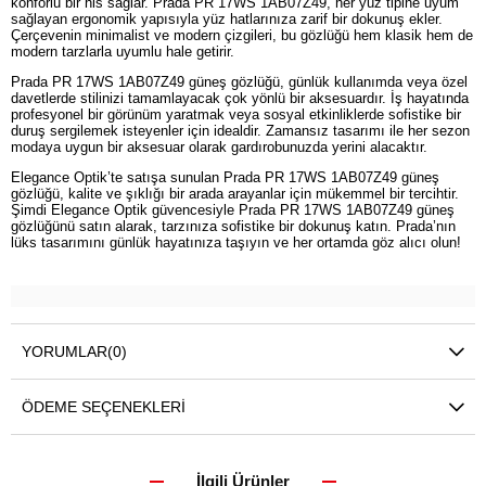
konforlu bir his sağlar. Prada PR 17WS 1AB07Z49, her yüz tipine uyum
sağlayan ergonomik yapısıyla yüz hatlarınıza zarif bir dokunuş ekler.
Çerçevenin minimalist ve modern çizgileri, bu gözlüğü hem klasik hem de
modern tarzlarla uyumlu hale getirir.
Prada PR 17WS 1AB07Z49 güneş gözlüğü, günlük kullanımda veya özel
davetlerde stilinizi tamamlayacak çok yönlü bir aksesuardır. İş hayatında
profesyonel bir görünüm yaratmak veya sosyal etkinliklerde sofistike bir
duruş sergilemek isteyenler için idealdir. Zamansız tasarımı ile her sezon
modaya uygun bir aksesuar olarak gardırobunuzda yerini alacaktır.
Elegance Optik’te satışa sunulan Prada PR 17WS 1AB07Z49 güneş
gözlüğü, kalite ve şıklığı bir arada arayanlar için mükemmel bir tercihtir.
Şimdi Elegance Optik güvencesiyle Prada PR 17WS 1AB07Z49 güneş
gözlüğünü satın alarak, tarzınıza sofistike bir dokunuş katın. Prada’nın
lüks tasarımını günlük hayatınıza taşıyın ve her ortamda göz alıcı olun!
YORUMLAR
(0)
ÖDEME SEÇENEKLERI
İlgili Ürünler