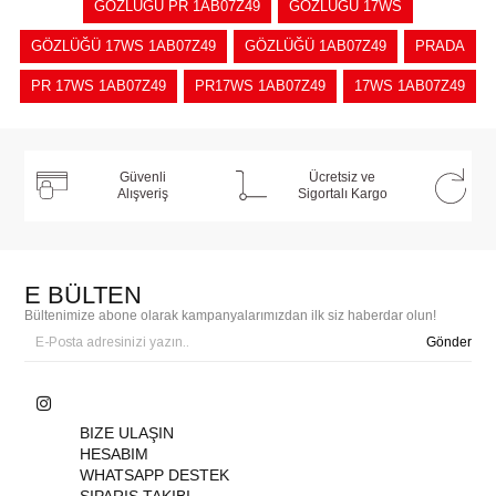
GÖZLÜĞÜ PR 1AB07Z49
GÖZLÜĞÜ 17WS
GÖZLÜĞÜ 17WS 1AB07Z49
GÖZLÜĞÜ 1AB07Z49
PRADA
PR 17WS 1AB07Z49
PR17WS 1AB07Z49
17WS 1AB07Z49
Güvenli
Ücretsiz ve
Alışveriş
Sigortalı Kargo
E BÜLTEN
Bültenimize abone olarak kampanyalarımızdan ilk siz haberdar olun!
Gönder
BIZE ULAŞIN
HESABIM
WHATSAPP DESTEK
SIPARIŞ TAKIBI