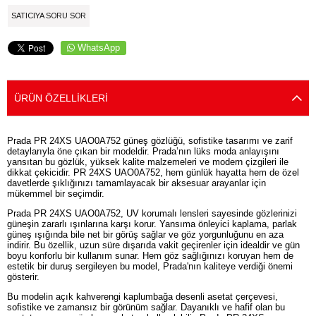
SATICIYA SORU SOR
WhatsApp
ÜRÜN ÖZELLIKLERI
Prada PR 24XS UAO0A752 güneş gözlüğü, sofistike tasarımı ve zarif
detaylarıyla öne çıkan bir modeldir. Prada’nın lüks moda anlayışını
yansıtan bu gözlük, yüksek kalite malzemeleri ve modern çizgileri ile
dikkat çekicidir. PR 24XS UAO0A752, hem günlük hayatta hem de özel
davetlerde şıklığınızı tamamlayacak bir aksesuar arayanlar için
mükemmel bir seçimdir.
Prada PR 24XS UAO0A752, UV korumalı lensleri sayesinde gözlerinizi
güneşin zararlı ışınlarına karşı korur. Yansıma önleyici kaplama, parlak
güneş ışığında bile net bir görüş sağlar ve göz yorgunluğunu en aza
indirir. Bu özellik, uzun süre dışarıda vakit geçirenler için idealdir ve gün
boyu konforlu bir kullanım sunar. Hem göz sağlığınızı koruyan hem de
estetik bir duruş sergileyen bu model, Prada'nın kaliteye verdiği önemi
gösterir.
Bu modelin açık kahverengi kaplumbağa desenli asetat çerçevesi,
sofistike ve zamansız bir görünüm sağlar. Dayanıklı ve hafif olan bu