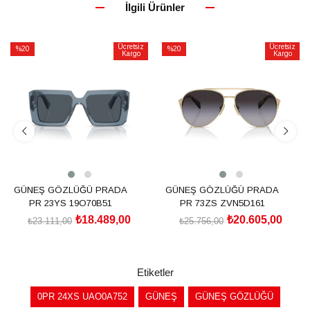
İlgili Ürünler
Ücretsiz
Ücretsiz
%20
%20
Kargo
Kargo
İndirim
İndirim
%20İndirim
%20İndirim
GÜNEŞ GÖZLÜĞÜ PRADA
GÜNEŞ GÖZLÜĞÜ PRADA
PR 23YS 19O70B51
PR 73ZS ZVN5D161
₺18.489,00
₺20.605,00
₺23.111,00
₺25.756,00
SEPETE EKLE
SEPETE EKLE
Etiketler
0PR 24XS UAO0A752
GÜNEŞ
GÜNEŞ GÖZLÜĞÜ