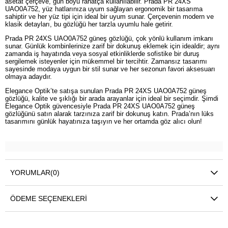
asetat çerçeve, gün boyu rahatça kullanılabilir. Prada PR 24XS
UAO0A752, yüz hatlarınıza uyum sağlayan ergonomik bir tasarıma
sahiptir ve her yüz tipi için ideal bir uyum sunar. Çerçevenin modern ve
klasik detayları, bu gözlüğü her tarzla uyumlu hale getirir.
Prada PR 24XS UAO0A752 güneş gözlüğü, çok yönlü kullanım imkanı
sunar. Günlük kombinlerinize zarif bir dokunuş eklemek için idealdir; aynı
zamanda iş hayatında veya sosyal etkinliklerde sofistike bir duruş
sergilemek isteyenler için mükemmel bir tercihtir. Zamansız tasarımı
sayesinde modaya uygun bir stil sunar ve her sezonun favori aksesuarı
olmaya adaydır.
Elegance Optik’te satışa sunulan Prada PR 24XS UAO0A752 güneş
gözlüğü, kalite ve şıklığı bir arada arayanlar için ideal bir seçimdir. Şimdi
Elegance Optik güvencesiyle Prada PR 24XS UAO0A752 güneş
gözlüğünü satın alarak tarzınıza zarif bir dokunuş katın. Prada’nın lüks
tasarımını günlük hayatınıza taşıyın ve her ortamda göz alıcı olun!
YORUMLAR
(0)
ÖDEME SEÇENEKLERI