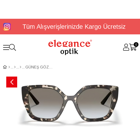
Tüm Alışverişlerinizde Kargo Ücretsiz
0
GÜNEŞ GÖZLÜĞÜ PRADA PR 24XS UAO0A752