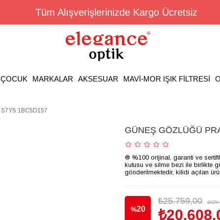
Tüm Alışverişlerinizde Kargo Ücretsiz
ÇOCUK
MARKALAR
AKSESUAR
MAVİ-MOR IŞIK FİLTRESİ
O
57YS 1BC5D157
GÜNEŞ GÖZLÜĞÜ PRA
® %100 orijinal, garanti ve sertif
kutusu ve silme bezi ile birlikte 
gönderilmektedir, kilidi açılan ür
₺25.759,00
(KDV 
20
%
₺20.608,