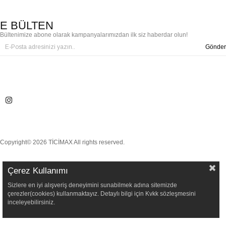
E BÜLTEN
Bültenimize abone olarak kampanyalarımızdan ilk siz haberdar olun!
Gönder
Copyright© 2026 TİCİMAX All rights reserved.
Çerez Kullanımı
Sizlere en iyi alışveriş deneyimini sunabilmek adına sitemizde
çerezler(cookies) kullanmaktayız. Detaylı bilgi için Kvkk sözleşmesini
inceleyebilirsiniz.