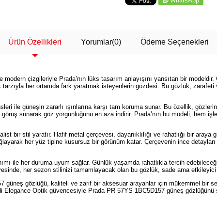
WhatsApp
Ürün Özellikleri
Yorumlar
(0)
Ödeme Seçenekleri
odern çizgileriyle Prada’nın lüks tasarım anlayışını yansıtan bir modeldir.
zıyla her ortamda fark yaratmak isteyenlerin gözdesi. Bu gözlük, zarafeti ve k
i ile güneşin zararlı ışınlarına karşı tam koruma sunar. Bu özellik, gözlerin
r görüş sunarak göz yorgunluğunu en aza indirir. Prada’nın bu modeli, hem işle
ist bir stil yaratır. Hafif metal çerçevesi, dayanıklılığı ve rahatlığı bir ara
layarak her yüz tipine kusursuz bir görünüm katar. Çerçevenin ince detaylar
 ile her duruma uyum sağlar. Günlük yaşamda rahatlıkla tercih edebileceğiniz
yesinde, her sezon stilinizi tamamlayacak olan bu gözlük, sade ama etkileyici
neş gözlüğü, kaliteli ve zarif bir aksesuar arayanlar için mükemmel bir seçim
Şimdi Elegance Optik güvencesiyle Prada PR 57YS 1BC5D157 güneş gözlüğünü sa