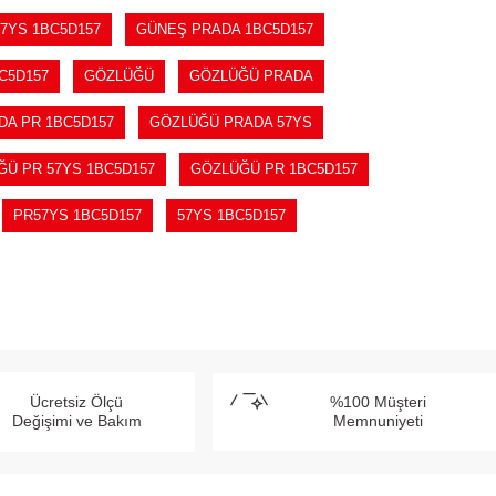
7YS 1BC5D157
GÜNEŞ PRADA 1BC5D157
C5D157
GÖZLÜĞÜ
GÖZLÜĞÜ PRADA
A PR 1BC5D157
GÖZLÜĞÜ PRADA 57YS
Ü PR 57YS 1BC5D157
GÖZLÜĞÜ PR 1BC5D157
PR57YS 1BC5D157
57YS 1BC5D157
Ücretsiz Ölçü
%100 Müşteri
Değişimi ve Bakım
Memnuniyeti