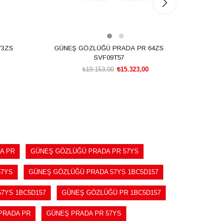
73ZS
GÜNEŞ GÖZLÜĞÜ PRADA PR 64ZS
GÜNE
SVF09T57
₺19.153,00
₺15.323,00
SEPETE EKLE
A PR
GÜNEŞ GÖZLÜĞÜ PRADA PR 57YS
57YS
GÜNEŞ GÖZLÜĞÜ PRADA 57YS 1BC5D157
7YS 1BC5D157
GÜNEŞ GÖZLÜĞÜ PR 1BC5D157
PRADA PR
GÜNEŞ PRADA PR 57YS