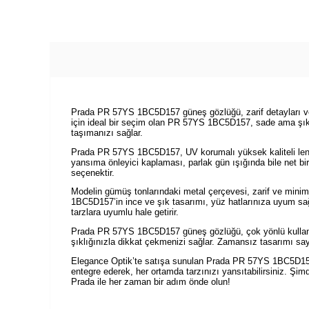
Prada PR 57YS 1BC5D157 güneş gözlüğü, zarif detayları ve m
için ideal bir seçim olan PR 57YS 1BC5D157, sade ama şık tar
taşımanızı sağlar.
Prada PR 57YS 1BC5D157, UV korumalı yüksek kaliteli lensler
yansıma önleyici kaplaması, parlak gün ışığında bile net bi
seçenektir.
Modelin gümüş tonlarındaki metal çerçevesi, zarif ve minimal
1BC5D157’in ince ve şık tasarımı, yüz hatlarınıza uyum sağ
tarzlara uyumlu hale getirir.
Prada PR 57YS 1BC5D157 güneş gözlüğü, çok yönlü kullanımı
şıklığınızla dikkat çekmenizi sağlar. Zamansız tasarımı sa
Elegance Optik’te satışa sunulan Prada PR 57YS 1BC5D157 gü
entegre ederek, her ortamda tarzınızı yansıtabilirsiniz. 
Prada ile her zaman bir adım önde olun!