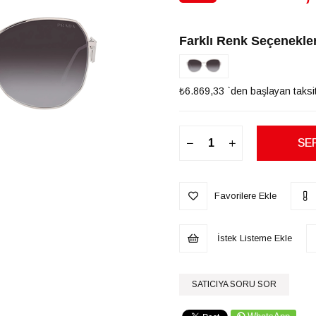
İndirim
Farklı Renk Seçenekler
₺6.869,33
`den başlayan taksit
Favorilere Ekle
İstek Listeme Ekle
SATICIYA SORU SOR