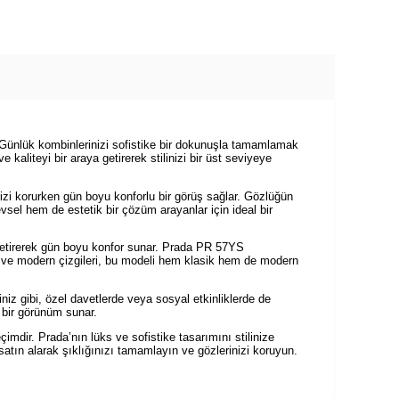
 Günlük kombinlerinizi sofistike bir dokunuşla tamamlamak
aliteyi bir araya getirerek stilinizi bir üst seviyeye
izi korurken gün boyu konforlu bir görüş sağlar. Gözlüğün
vsel hem de estetik bir çözüm arayanlar için ideal bir
ya getirerek gün boyu konfor sunar. Prada PR 57YS
ı ve modern çizgileri, bu modeli hem klasik hem de modern
 gibi, özel davetlerde veya sosyal etkinliklerde de
 bir görünüm sunar.
dir. Prada’nın lüks ve sofistike tasarımını stilinize
tın alarak şıklığınızı tamamlayın ve gözlerinizi koruyun.