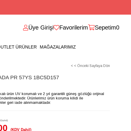
Üye Girişi
Favorilerim
Sepetim
0
UTLET ÜRÜNLER
MAĞAZALARIMIZ
< < Önceki Sayfaya Dön
DA PR 57YS 1BC5D157
ikalı ürün UV korumalı ve 2 yıl garantili güneş gözlüğü orijinal
gönderilmektedir. Ürünlerimiz ürün koruma kilidi ile
ünler geri iade alınmamaktadır.
Dahil)
00
(KDV Dahil)