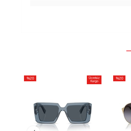
%20
Ücretsiz
%20
Kargo
İndirim
İndirim
%20İndirim
%20İndiri