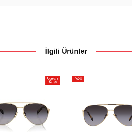
İlgili Ürünler
Ücretsiz
%20
Kargo
İndirim
m
%20İndirim