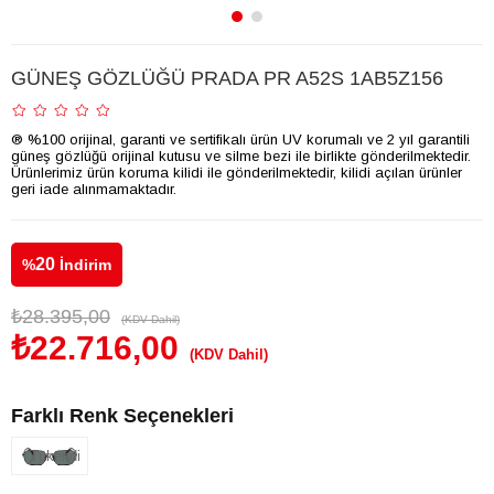
GÜNEŞ GÖZLÜĞÜ PRADA PR A52S 1AB5Z156
® %100 orijinal, garanti ve sertifikalı ürün UV korumalı ve 2 yıl garantili
güneş gözlüğü orijinal kutusu ve silme bezi ile birlikte gönderilmektedir.
Ürünlerimiz ürün koruma kilidi ile gönderilmektedir, kilidi açılan ürünler
geri iade alınmamaktadır.
20
%
İndirim
₺28.395,00
(KDV Dahil)
₺22.716,00
(KDV Dahil)
Farklı Renk Seçenekleri
Tükendi