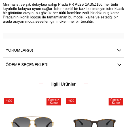
Minimalist ve şık detaylara sahip Prada PR A52S 1AB5Z156, her türlü
kıyafetle kolayca uyum sağlar. İster sportif bir tarz benimseyin ister klasik
bir görünüm arayın, bu gözlük her türlü kombine zarif bir dokunuş katar.
Prada’nın ikonik logosu ile tamamlanan bu model, kalite ve estetiği bir
arada arayan moda severler için mükemmel bir tercihtir.
YORUMLAR
(0)
ÖDEME SEÇENEKLERI
İlgili Ürünler
Ücretsiz
Ücretsiz
%20
%20
Kargo
Kargo
İndirim
İndirim
%20İndirim
%20İndirim