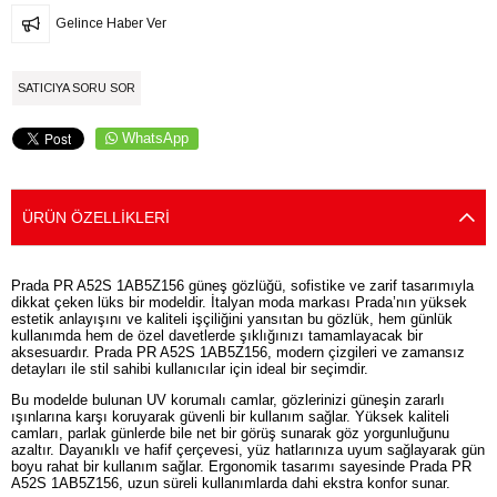
Gelince Haber Ver
SATICIYA SORU SOR
WhatsApp
ÜRÜN ÖZELLIKLERI
Prada PR A52S 1AB5Z156 güneş gözlüğü, sofistike ve zarif tasarımıyla
dikkat çeken lüks bir modeldir. İtalyan moda markası Prada’nın yüksek
estetik anlayışını ve kaliteli işçiliğini yansıtan bu gözlük, hem günlük
kullanımda hem de özel davetlerde şıklığınızı tamamlayacak bir
aksesuardır. Prada PR A52S 1AB5Z156, modern çizgileri ve zamansız
detayları ile stil sahibi kullanıcılar için ideal bir seçimdir.
Bu modelde bulunan UV korumalı camlar, gözlerinizi güneşin zararlı
ışınlarına karşı koruyarak güvenli bir kullanım sağlar. Yüksek kaliteli
camları, parlak günlerde bile net bir görüş sunarak göz yorgunluğunu
azaltır. Dayanıklı ve hafif çerçevesi, yüz hatlarınıza uyum sağlayarak gün
boyu rahat bir kullanım sağlar. Ergonomik tasarımı sayesinde Prada PR
A52S 1AB5Z156, uzun süreli kullanımlarda dahi ekstra konfor sunar.