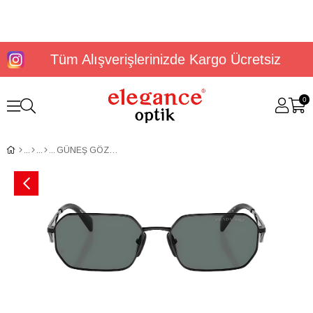
Tüm Alışverişlerinizde Kargo Ücretsiz
0
GÜNEŞ GÖZLÜĞÜ PRADA PR A52S 1AB5Z156