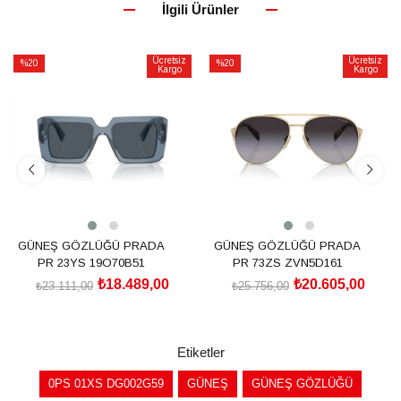
İlgili Ürünler
Ücretsiz
Ücretsiz
%20
%20
Kargo
Kargo
İndirim
İndirim
%20İndirim
%20İndirim
GÜNEŞ GÖZLÜĞÜ PRADA
GÜNEŞ GÖZLÜĞÜ PRADA
PR 23YS 19O70B51
PR 73ZS ZVN5D161
₺18.489,00
₺20.605,00
₺23.111,00
₺25.756,00
SEPETE EKLE
SEPETE EKLE
Etiketler
0PS 01XS DG002G59
GÜNEŞ
GÜNEŞ GÖZLÜĞÜ