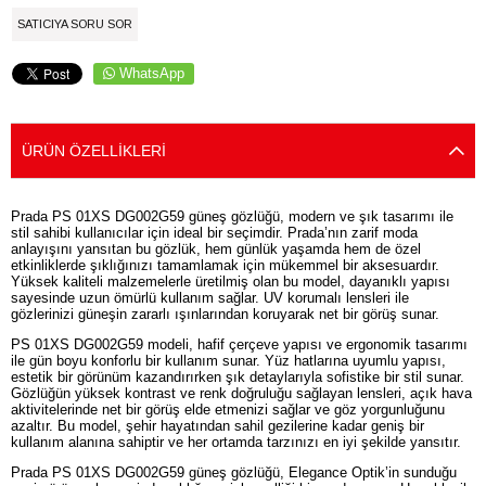
SATICIYA SORU SOR
WhatsApp
ÜRÜN ÖZELLIKLERI
Prada PS 01XS DG002G59 güneş gözlüğü, modern ve şık tasarımı ile
stil sahibi kullanıcılar için ideal bir seçimdir. Prada’nın zarif moda
anlayışını yansıtan bu gözlük, hem günlük yaşamda hem de özel
etkinliklerde şıklığınızı tamamlamak için mükemmel bir aksesuardır.
Yüksek kaliteli malzemelerle üretilmiş olan bu model, dayanıklı yapısı
sayesinde uzun ömürlü kullanım sağlar. UV korumalı lensleri ile
gözlerinizi güneşin zararlı ışınlarından koruyarak net bir görüş sunar.
PS 01XS DG002G59 modeli, hafif çerçeve yapısı ve ergonomik tasarımı
ile gün boyu konforlu bir kullanım sunar. Yüz hatlarına uyumlu yapısı,
estetik bir görünüm kazandırırken şık detaylarıyla sofistike bir stil sunar.
Gözlüğün yüksek kontrast ve renk doğruluğu sağlayan lensleri, açık hava
aktivitelerinde net bir görüş elde etmenizi sağlar ve göz yorgunluğunu
azaltır. Bu model, şehir hayatından sahil gezilerine kadar geniş bir
kullanım alanına sahiptir ve her ortamda tarzınızı en iyi şekilde yansıtır.
Prada PS 01XS DG002G59 güneş gözlüğü, Elegance Optik’in sunduğu