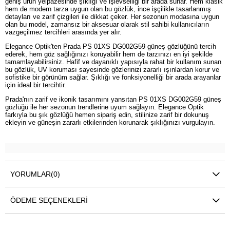
geniş ürün yelpazesinde şıklığı ve işlevselliği bir arada sunar. Hem klasik
hem de modern tarza uygun olan bu gözlük, ince işçilikle tasarlanmış
detayları ve zarif çizgileri ile dikkat çeker. Her sezonun modasına uygun
olan bu model, zamansız bir aksesuar olarak stil sahibi kullanıcıların
vazgeçilmez tercihleri arasında yer alır.
Elegance Optik'ten Prada PS 01XS DG002G59 güneş gözlüğünü tercih
ederek, hem göz sağlığınızı koruyabilir hem de tarzınızı en iyi şekilde
tamamlayabilirsiniz. Hafif ve dayanıklı yapısıyla rahat bir kullanım sunan
bu gözlük, UV koruması sayesinde gözlerinizi zararlı ışınlardan korur ve
sofistike bir görünüm sağlar. Şıklığı ve fonksiyonelliği bir arada arayanlar
için ideal bir tercihtir.
Prada'nın zarif ve ikonik tasarımını yansıtan PS 01XS DG002G59 güneş
gözlüğü ile her sezonun trendlerine uyum sağlayın. Elegance Optik
farkıyla bu şık gözlüğü hemen sipariş edin, stilinize zarif bir dokunuş
ekleyin ve güneşin zararlı etkilerinden korunarak şıklığınızı vurgulayın.
YORUMLAR
(0)
ÖDEME SEÇENEKLERI