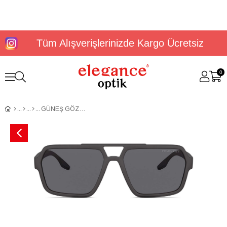
Tüm Alışverişlerinizde Kargo Ücretsiz
0
GÜNEŞ GÖZLÜĞÜ PRADA PS 01XS DG002G59