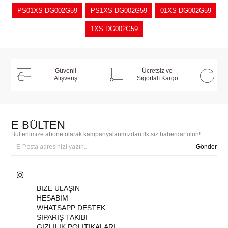
PS01XS DG002G59
PS1XS DG002G59
01XS DG002G59
1XS DG002G59
Güvenli
Ücretsiz ve
Alışveriş
Sigortalı Kargo
E BÜLTEN
Bültenimize abone olarak kampanyalarımızdan ilk siz haberdar olun!
Gönder
BIZE ULAŞIN
HESABIM
WHATSAPP DESTEK
SIPARIŞ TAKIBI
GIZLILIK POLITIKALARI