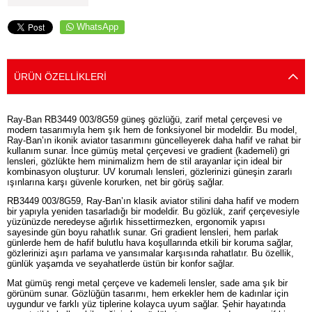
WhatsApp
ÜRÜN ÖZELLIKLERI
Ray-Ban RB3449 003/8G59 güneş gözlüğü, zarif metal çerçevesi ve
modern tasarımıyla hem şık hem de fonksiyonel bir modeldir. Bu model,
Ray-Ban’ın ikonik aviator tasarımını güncelleyerek daha hafif ve rahat bir
kullanım sunar. İnce gümüş metal çerçevesi ve gradient (kademeli) gri
lensleri, gözlükte hem minimalizm hem de stil arayanlar için ideal bir
kombinasyon oluşturur. UV korumalı lensleri, gözlerinizi güneşin zararlı
ışınlarına karşı güvenle korurken, net bir görüş sağlar.
RB3449 003/8G59, Ray-Ban’ın klasik aviator stilini daha hafif ve modern
bir yapıyla yeniden tasarladığı bir modeldir. Bu gözlük, zarif çerçevesiyle
yüzünüzde neredeyse ağırlık hissettirmezken, ergonomik yapısı
sayesinde gün boyu rahatlık sunar. Gri gradient lensleri, hem parlak
günlerde hem de hafif bulutlu hava koşullarında etkili bir koruma sağlar,
gözlerinizi aşırı parlama ve yansımalar karşısında rahatlatır. Bu özellik,
günlük yaşamda ve seyahatlerde üstün bir konfor sağlar.
Mat gümüş rengi metal çerçeve ve kademeli lensler, sade ama şık bir
görünüm sunar. Gözlüğün tasarımı, hem erkekler hem de kadınlar için
uygundur ve farklı yüz tiplerine kolayca uyum sağlar. Şehir hayatında