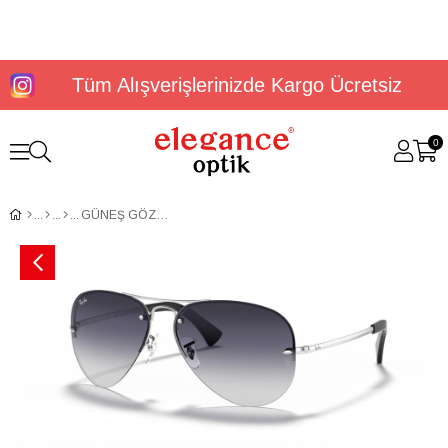
Tüm Alışverişlerinizde Kargo Ücretsiz
0
GÜNEŞ GÖZLÜĞÜ RAYBAN RB3449 003/8G59