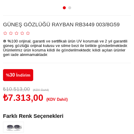
GÜNEŞ GÖZLÜĞÜ RAYBAN RB3449 003/8G59
® %100 orijinal, garanti ve sertifikalı ürün UV korumalı ve 2 yıl garantili
güneş gözlüğü orijinal kutusu ve silme bezi ile birlikte gönderilmektedir.
Ürünlerimiz ürün koruma kilidi ile gönderilmektedir, kilidi açılan ürünler
geri iade alınmamaktadır.
30
%
İndirim
₺10.513,00
(KDV Dahil)
₺7.313,00
(KDV Dahil)
Farklı Renk Seçenekleri
Tükendi