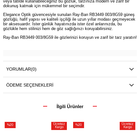
veya tatilde kullanabileceğiniz bu gözlük, tarzınıza modern ve zarif bir
dokunuş katmak için mükemmel bir seçimdir.
Elegance Optik güvencesiyle sunulan Ray-Ban RB3449 003/8G59 güneş
gözlüğü, hafif yapısı ve kaliteli işçiliği ile uzun yıllar modası geçmeyecek
bir aksesuardır. İster günlük hayatınızda ister özel anlarınızda, bu
gözlükle hem stilinizi hem de göz sağlığınızı koruyabilirsiniz.
Ray-Ban RB3449 003/8G59 ile gözlerinizi koruyun ve zarif bir tarz yaratın!
YORUMLAR
(0)
ÖDEME SEÇENEKLERI
İlgili Ürünler
Ücretsiz
Ücretsiz
%20
%20
Kargo
Kargo
İndirim
İndirim
%20İndirim
%20İndirim