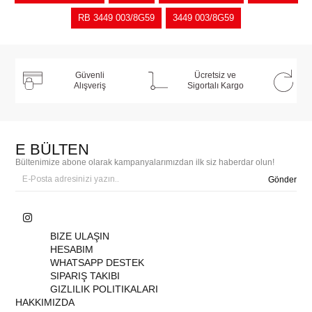
RB 3449 003/8G59
3449 003/8G59
Güvenli
Ücretsiz ve
Alışveriş
Sigortalı Kargo
E BÜLTEN
Bültenimize abone olarak kampanyalarımızdan ilk siz haberdar olun!
Gönder
BIZE ULAŞIN
HESABIM
WHATSAPP DESTEK
SIPARIŞ TAKIBI
GIZLILIK POLITIKALARI
HAKKIMIZDA