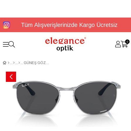
Tüm Alışverişlerinizde Kargo Ücretsiz
0
GÜNEŞ GÖZLÜĞÜ RAYBAN RB3702 003/K857