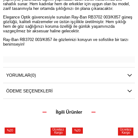
rahatlık sunar. Hem kadınlar hem de erkekler için uygun olan bu model,
zarif tasarımıyla her ortamda şıklığınızı ön plana çıkaracaktır.
Elegance Optik güvencesiyle sunulan Ray-Ban RB3702 003/K857 güneş
gözlüğü, kaliteli malzemeler ve üstün işçilikle üretilmiştir. Hem şıklığı
hem de göz sağlığınızı koruma özelliği ile günlük yaşamınızda
vazgeçilmez bir aksesuar haline gelecektir.
Ray-Ban RB3702 003/K857 ile gözlerinizi koruyun ve sofistike bir tarzı
benimseyin!
YORUMLAR
(0)
ÖDEME SEÇENEKLERI
İlgili Ürünler
Ücretsiz
Ücretsiz
%20
%20
Kargo
Kargo
İndirim
İndirim