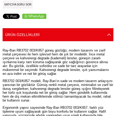
SATICIYA SORU SOR
WhatsApp
ÜRÜN ÖZELLIKLERI
Ray-Ban RB3702 003/K857 güneş gözlüğü, modern tasarımı ve zarif
metal çerçevesi ile hem işlevsel hem de şık bir modeldir. İnce metal
çerçeve ve kahverengi degrade (kademeli) lensler, güneşin zararlı
ışınlarına karşı tam koruma sağlayarak göz sağlığınızı güvence altına
alır. Bu gözlük, özellikle sofistike ve sade bir tarz arayanlar için
mükemmel bir seçimdir. Kahverengi degrade lensler, ışık yansımalarını
en aza indirir ve net bir görüş sağlar.
RB3702 003/K857 modeli, Ray-Ban’ın sade ve modern tasarım anlayışını
yansıtan bir gözlüktür. Gümüş renkli metal çerçeve, minimalist ve zarif bir
duruş sergilerken, kahverengi degrade lensler güneş ışığını filtreleyerek
her türlü ışık koşulunda net bir görüş sağlar. Hem gündelik kullanımda
hem de dış mekan etkinliklerinde stilinizi tamamlayacak bu model, rahat
bir kullanım sunar.
Ergonomik yapısı sayesinde Ray-Ban RB3702 003/K857, farklı yüz
tiplerine uyum sağlayarak gün boyu konforlu bir kullanım sağlar. Hafif
yapısıyla, yüzünüzde ağırlık yapmadan uzun süreli kullanımda bile