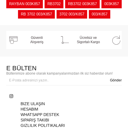
RAYBAN 003K857
RB3702
RB3702 003K857
003K857
RB 3702 003/K857
3702 003/K857
003/K857
Güvenli
Ücretsiz ve
Alışveriş
Sigortalı Kargo
E BÜLTEN
Bültenimize abone olarak kampanyalarımızdan ilk siz haberdar olun!
Gönder
BIZE ULAŞIN
HESABIM
WHATSAPP DESTEK
SIPARIŞ TAKIBI
GIZLILIK POLITIKALARI