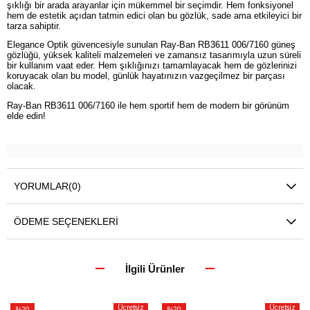
şıklığı bir arada arayanlar için mükemmel bir seçimdir. Hem fonksiyonel
hem de estetik açıdan tatmin edici olan bu gözlük, sade ama etkileyici bir
tarza sahiptir.
Elegance Optik güvencesiyle sunulan Ray-Ban RB3611 006/7160 güneş
gözlüğü, yüksek kaliteli malzemeleri ve zamansız tasarımıyla uzun süreli
bir kullanım vaat eder. Hem şıklığınızı tamamlayacak hem de gözlerinizi
koruyacak olan bu model, günlük hayatınızın vazgeçilmez bir parçası
olacak.
Ray-Ban RB3611 006/7160 ile hem sportif hem de modern bir görünüm
elde edin!
YORUMLAR
(0)
ÖDEME SEÇENEKLERI
İlgili Ürünler
Ücretsiz
Ücretsiz
%20
%20