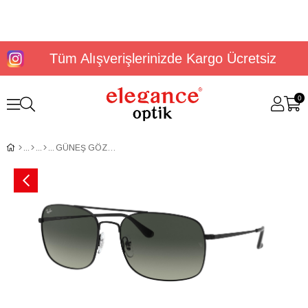
Tüm Alışverişlerinizde Kargo Ücretsiz
0
GÜNEŞ GÖZLÜĞÜ RAYBAN RB3611 006/7160