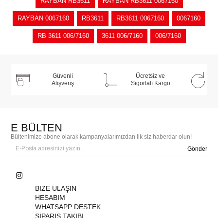
RAYBAN RB3611
RAYBAN RB3611 0067160
RAYBAN 0067160
RB3611
RB3611 0067160
0067160
RB 3611 006/7160
3611 006/7160
006/7160
Güvenli
Ücretsiz ve
Alışveriş
Sigortalı Kargo
E BÜLTEN
Bültenimize abone olarak kampanyalarımızdan ilk siz haberdar olun!
Gönder
BIZE ULAŞIN
HESABIM
WHATSAPP DESTEK
SIPARIŞ TAKIBI