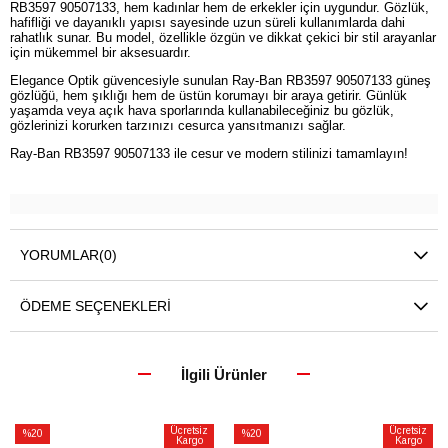
RB3597 90507133, hem kadınlar hem de erkekler için uygundur. Gözlük,
hafifliği ve dayanıklı yapısı sayesinde uzun süreli kullanımlarda dahi
rahatlık sunar. Bu model, özellikle özgün ve dikkat çekici bir stil arayanlar
için mükemmel bir aksesuardır.
Elegance Optik güvencesiyle sunulan Ray-Ban RB3597 90507133 güneş
gözlüğü, hem şıklığı hem de üstün korumayı bir araya getirir. Günlük
yaşamda veya açık hava sporlarında kullanabileceğiniz bu gözlük,
gözlerinizi korurken tarzınızı cesurca yansıtmanızı sağlar.
Ray-Ban RB3597 90507133 ile cesur ve modern stilinizi tamamlayın!
YORUMLAR
(0)
ÖDEME SEÇENEKLERI
İlgili Ürünler
Ücretsiz
Ücretsiz
%20
%20
Kargo
Kargo