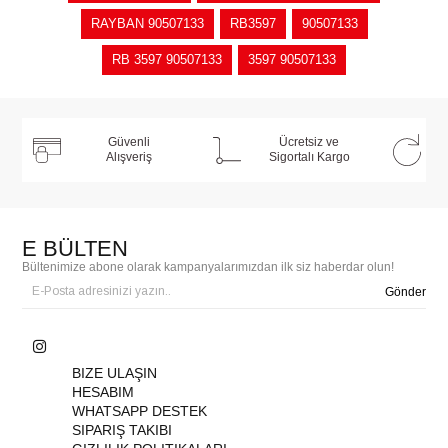
RAYBAN 90507133
RB3597
90507133
RB 3597 90507133
3597 90507133
Güvenli
Ücretsiz ve
Alışveriş
Sigortalı Kargo
E BÜLTEN
Bültenimize abone olarak kampanyalarımızdan ilk siz haberdar olun!
Gönder
BIZE ULAŞIN
HESABIM
WHATSAPP DESTEK
SIPARIŞ TAKIBI