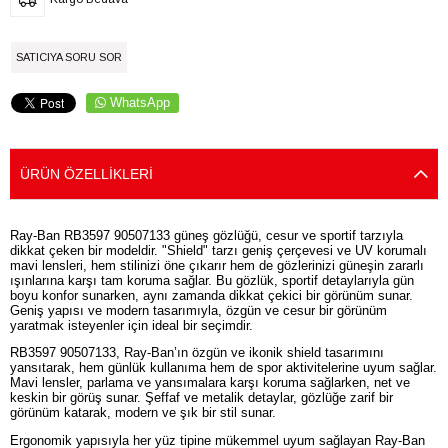
SATICIYA SORU SOR
WhatsApp
ÜRÜN ÖZELLIKLERI
Ray-Ban RB3597 90507133 güneş gözlüğü, cesur ve sportif tarzıyla
dikkat çeken bir modeldir. "Shield" tarzı geniş çerçevesi ve UV korumalı
mavi lensleri, hem stilinizi öne çıkarır hem de gözlerinizi güneşin zararlı
ışınlarına karşı tam koruma sağlar. Bu gözlük, sportif detaylarıyla gün
boyu konfor sunarken, aynı zamanda dikkat çekici bir görünüm sunar.
Geniş yapısı ve modern tasarımıyla, özgün ve cesur bir görünüm
yaratmak isteyenler için ideal bir seçimdir.
RB3597 90507133, Ray-Ban’ın özgün ve ikonik shield tasarımını
yansıtarak, hem günlük kullanıma hem de spor aktivitelerine uyum sağlar.
Mavi lensler, parlama ve yansımalara karşı koruma sağlarken, net ve
keskin bir görüş sunar. Şeffaf ve metalik detaylar, gözlüğe zarif bir
görünüm katarak, modern ve şık bir stil sunar.
Ergonomik yapısıyla her yüz tipine mükemmel uyum sağlayan Ray-Ban