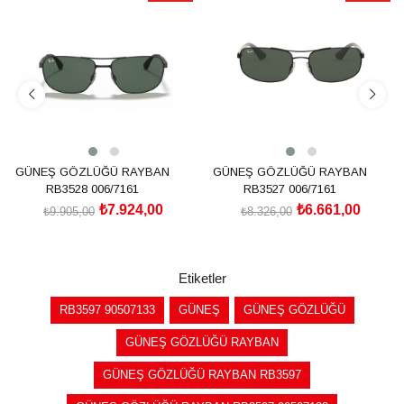
İndirim
İndirim
%20İndirim
%20İndirim
GÜNEŞ GÖZLÜĞÜ RAYBAN
GÜNEŞ GÖZLÜĞÜ RAYBAN
RB3528 006/7161
RB3527 006/7161
₺7.924,00
₺6.661,00
₺9.905,00
₺8.326,00
SEPETE EKLE
SEPETE EKLE
Etiketler
RB3597 90507133
GÜNEŞ
GÜNEŞ GÖZLÜĞÜ
GÜNEŞ GÖZLÜĞÜ RAYBAN
GÜNEŞ GÖZLÜĞÜ RAYBAN RB3597