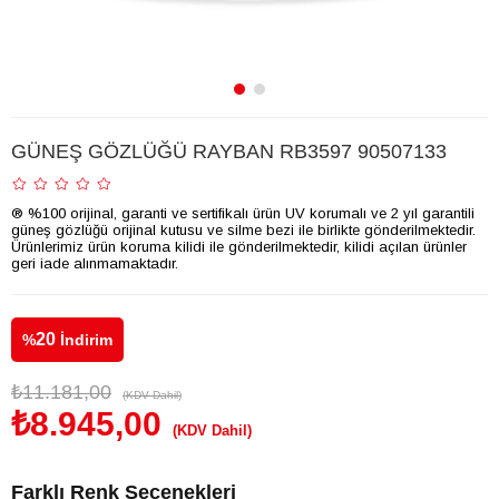
GÜNEŞ GÖZLÜĞÜ RAYBAN RB3597 90507133
® %100 orijinal, garanti ve sertifikalı ürün UV korumalı ve 2 yıl garantili
güneş gözlüğü orijinal kutusu ve silme bezi ile birlikte gönderilmektedir.
Ürünlerimiz ürün koruma kilidi ile gönderilmektedir, kilidi açılan ürünler
geri iade alınmamaktadır.
20
%
İndirim
₺11.181,00
(KDV Dahil)
₺8.945,00
(KDV Dahil)
Farklı Renk Seçenekleri