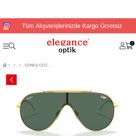
Tüm Alışverişlerinizde Kargo Ücretsiz
0
GÜNEŞ GÖZLÜĞÜ RAYBAN RB3597 90507133