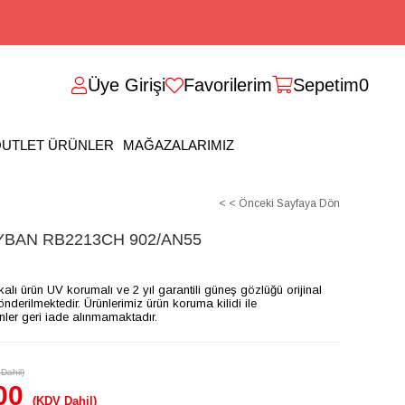
Üye Girişi
Favorilerim
Sepetim
0
UTLET ÜRÜNLER
MAĞAZALARIMIZ
< < Önceki Sayfaya Dön
BAN RB2213CH 902/AN55
ikalı ürün UV korumalı ve 2 yıl garantili güneş gözlüğü orijinal
gönderilmektedir. Ürünlerimiz ürün koruma kilidi ile
ünler geri iade alınmamaktadır.
Dahil)
00
(KDV Dahil)