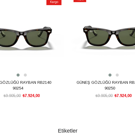
Kargo
İndirim
m
%20İndirim
GÖZLÜĞÜ RAYBAN RB2140
GÜNEŞ GÖZLÜĞÜ RAYBAN RB
90254
90250
₺9.905,00
₺7.924,00
₺9.905,00
₺7.924,00
SEPETE EKLE
SEPETE EKLE
Etiketler