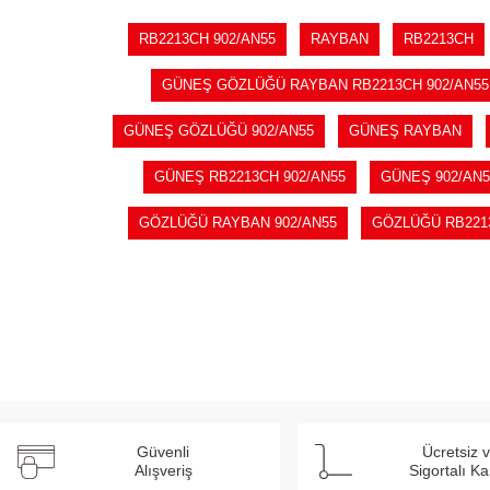
RB2213CH 902/AN55
RAYBAN
RB2213CH
GÜNEŞ GÖZLÜĞÜ RAYBAN RB2213CH 902/AN55
GÜNEŞ GÖZLÜĞÜ 902/AN55
GÜNEŞ RAYBAN
GÜNEŞ RB2213CH 902/AN55
GÜNEŞ 902/AN5
GÖZLÜĞÜ RAYBAN 902/AN55
GÖZLÜĞÜ RB221
Güvenli
Ücretsiz 
Alışveriş
Sigortalı K