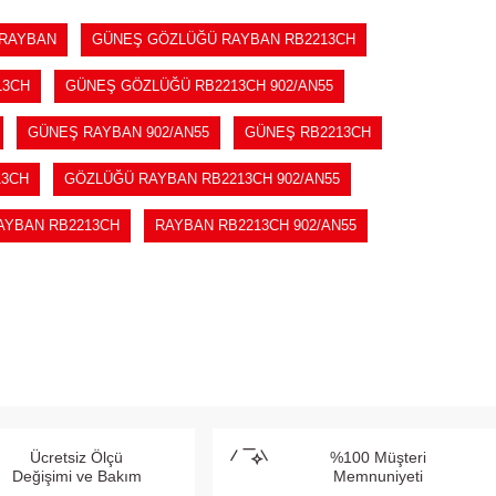
RAYBAN
GÜNEŞ GÖZLÜĞÜ RAYBAN RB2213CH
13CH
GÜNEŞ GÖZLÜĞÜ RB2213CH 902/AN55
GÜNEŞ RAYBAN 902/AN55
GÜNEŞ RB2213CH
13CH
GÖZLÜĞÜ RAYBAN RB2213CH 902/AN55
AYBAN RB2213CH
RAYBAN RB2213CH 902/AN55
Ücretsiz Ölçü
%100 Müşteri
Değişimi ve Bakım
Memnuniyeti