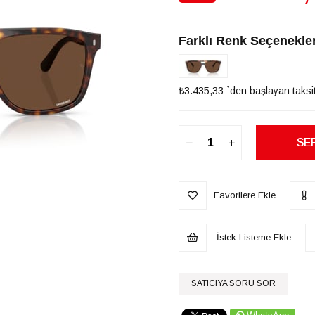
İndirim
Farklı Renk Seçenekler
₺3.435,33
`den başlayan taksit
Favorilere Ekle
İstek Listeme Ekle
SATICIYA SORU SOR