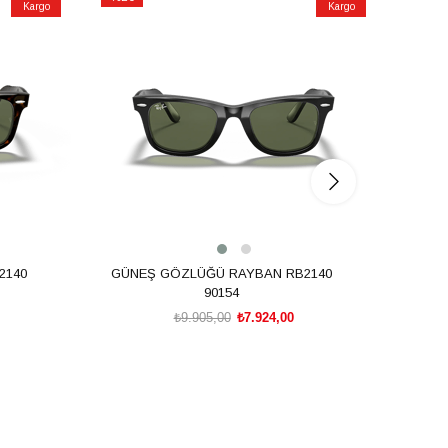
Kargo
Kargo
İndirim
İndirim
%20İndirim
%20İnd
2140
GÜNEŞ GÖZLÜĞÜ RAYBAN RB2140
GÜN
90154
₺9.905,00
₺7.924,00
SEPETE EKLE