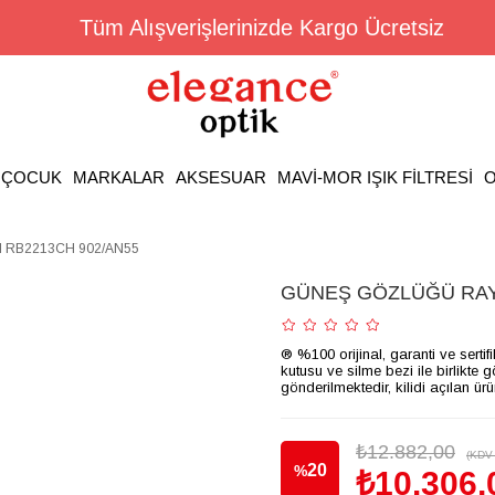
Tüm Alışverişlerinizde Kargo Ücretsiz
ÇOCUK
MARKALAR
AKSESUAR
MAVİ-MOR IŞIK FİLTRESİ
O
RB2213CH 902/AN55
GÜNEŞ GÖZLÜĞÜ RAY
® %100 orijinal, garanti ve sertif
kutusu ve silme bezi ile birlikte 
gönderilmektedir, kilidi açılan ür
₺12.882,00
(KDV 
20
%
₺10.306,