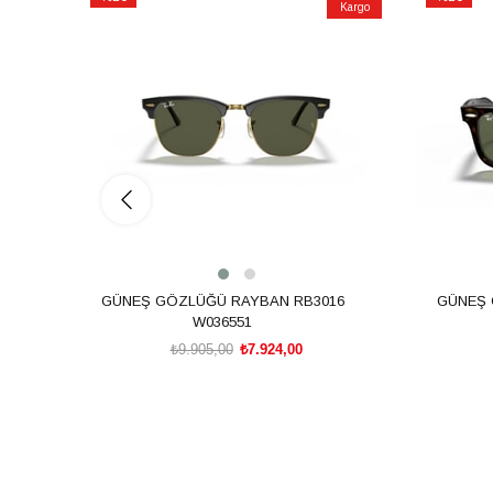
Kargo
İndirim
İndirim
%20İndirim
%20İndiri
GÜNEŞ GÖZLÜĞÜ RAYBAN RB3016
GÜNEŞ 
W036551
₺9.905,00
₺7.924,00
SEPETE EKLE