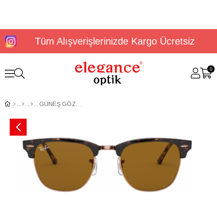
Tüm Alışverişlerinizde Kargo Ücretsiz
0
GÜNEŞ GÖZLÜĞÜ RAYBAN RB3016 13093349