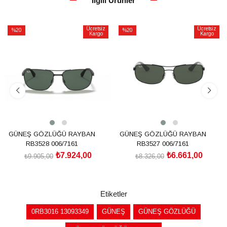
İlgili Ürünler
Ücretsiz
Ücretsiz
%20
%20
Kargo
Kargo
İndirim
İndirim
%20İndirim
%20İndirim
GÜNEŞ GÖZLÜĞÜ RAYBAN
GÜNEŞ GÖZLÜĞÜ RAYBAN
RB3528 006/7161
RB3527 006/7161
₺7.924,00
₺6.661,00
₺9.905,00
₺8.326,00
SEPETE EKLE
SEPETE EKLE
Etiketler
0RB3016 13093349
GÜNEŞ
GÜNEŞ GÖZLÜĞÜ