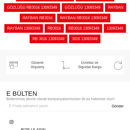
GÖZLÜĞÜ RB3016 13093349
GÖZLÜĞÜ 13093349
RAYBAN
RAYBAN RB3016
RAYBAN RB3016 13093349
RAYBAN 13093349
RB3016
RB3016 13093349
13093349
RB 3016 13093349
3016 13093349
Güvenli
Ücretsiz ve
Alışveriş
Sigortalı Kargo
E BÜLTEN
Bültenimize abone olarak kampanyalarımızdan ilk siz haberdar olun!
Gönder
BIZE ULAŞIN