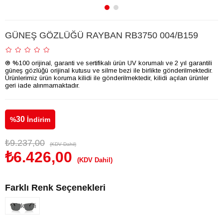
GÜNEŞ GÖZLÜĞÜ RAYBAN RB3750 004/B159
® %100 orijinal, garanti ve sertifikalı ürün UV korumalı ve 2 yıl garantili
güneş gözlüğü orijinal kutusu ve silme bezi ile birlikte gönderilmektedir.
Ürünlerimiz ürün koruma kilidi ile gönderilmektedir, kilidi açılan ürünler
geri iade alınmamaktadır.
30
%
İndirim
₺9.237,00
(KDV Dahil)
₺6.426,00
(KDV Dahil)
Farklı Renk Seçenekleri
Tükendi