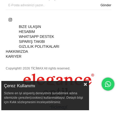
Gönder
BIZE ULAŞIN
HESABIM
WHATSAPP DESTEK
SIPARIŞ TAKIBI
GIZLILIK POLITIKALARI
HAKKIMIZDA
KARIYER
Copyright© 2026 TİCİMAX All rights reserved.
Çerez Kullanımı
Sizlere en iyi alışveriş deneyimini sunabilmek adına
sitemizde çerezler(cookies) kullanmaktayız. Detaylı bilgi
için Kvkk sözleşmesini inceleyebilirsiniz.