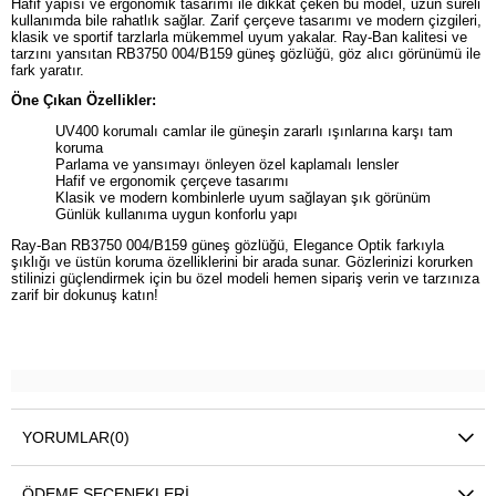
Hafif yapısı ve ergonomik tasarımı ile dikkat çeken bu model, uzun süreli
kullanımda bile rahatlık sağlar. Zarif çerçeve tasarımı ve modern çizgileri,
klasik ve sportif tarzlarla mükemmel uyum yakalar. Ray-Ban kalitesi ve
tarzını yansıtan RB3750 004/B159 güneş gözlüğü, göz alıcı görünümü ile
fark yaratır.
Öne Çıkan Özellikler:
UV400 korumalı camlar ile güneşin zararlı ışınlarına karşı tam
koruma
Parlama ve yansımayı önleyen özel kaplamalı lensler
Hafif ve ergonomik çerçeve tasarımı
Klasik ve modern kombinlerle uyum sağlayan şık görünüm
Günlük kullanıma uygun konforlu yapı
Ray-Ban RB3750 004/B159 güneş gözlüğü, Elegance Optik farkıyla
şıklığı ve üstün koruma özelliklerini bir arada sunar. Gözlerinizi korurken
stilinizi güçlendirmek için bu özel modeli hemen sipariş verin ve tarzınıza
zarif bir dokunuş katın!
YORUMLAR
(0)
ÖDEME SEÇENEKLERI