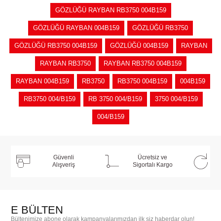
GÖZLÜĞÜ RAYBAN RB3750 004B159
GÖZLÜĞÜ RAYBAN 004B159
GÖZLÜĞÜ RB3750
GÖZLÜĞÜ RB3750 004B159
GÖZLÜĞÜ 004B159
RAYBAN
RAYBAN RB3750
RAYBAN RB3750 004B159
RAYBAN 004B159
RB3750
RB3750 004B159
004B159
RB3750 004/B159
RB 3750 004/B159
3750 004/B159
004/B159
Güvenli
Ücretsiz ve
Alışveriş
Sigortalı Kargo
E BÜLTEN
Bültenimize abone olarak kampanyalarımızdan ilk siz haberdar olun!