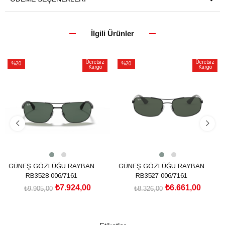
İlgili Ürünler
Ücretsiz
Ücretsiz
%20
%20
Kargo
Kargo
İndirim
İndirim
%20İndirim
%20İndirim
GÜNEŞ GÖZLÜĞÜ RAYBAN
GÜNEŞ GÖZLÜĞÜ RAYBAN
RB3528 006/7161
RB3527 006/7161
₺7.924,00
₺6.661,00
₺9.905,00
₺8.326,00
SEPETE EKLE
SEPETE EKLE