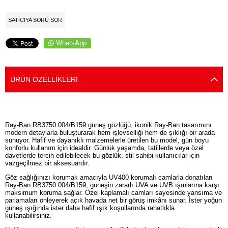
SATICIYA SORU SOR
WhatsApp
ÜRÜN ÖZELLIKLERI
Ray-Ban RB3750 004/B159 güneş gözlüğü, ikonik Ray-Ban tasarımını
modern detaylarla buluşturarak hem işlevselliği hem de şıklığı bir arada
sunuyor. Hafif ve dayanıklı malzemelerle üretilen bu model, gün boyu
konforlu kullanım için idealdir. Günlük yaşamda, tatillerde veya özel
davetlerde tercih edilebilecek bu gözlük, stil sahibi kullanıcılar için
vazgeçilmez bir aksesuardır.
Göz sağlığınızı korumak amacıyla UV400 korumalı camlarla donatılan
Ray-Ban RB3750 004/B159, güneşin zararlı UVA ve UVB ışınlarına karşı
maksimum koruma sağlar. Özel kaplamalı camları sayesinde yansıma ve
parlamaları önleyerek açık havada net bir görüş imkânı sunar. İster yoğun
güneş ışığında ister daha hafif ışık koşullarında rahatlıkla
kullanabilirsiniz.