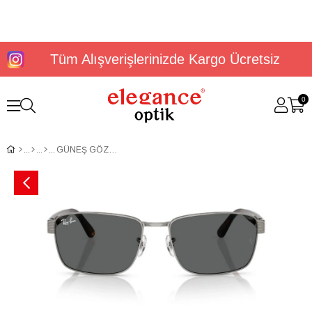
Tüm Alışverişlerinizde Kargo Ücretsiz
0
GÜNEŞ GÖZLÜĞÜ RAYBAN RB3750 004/B159