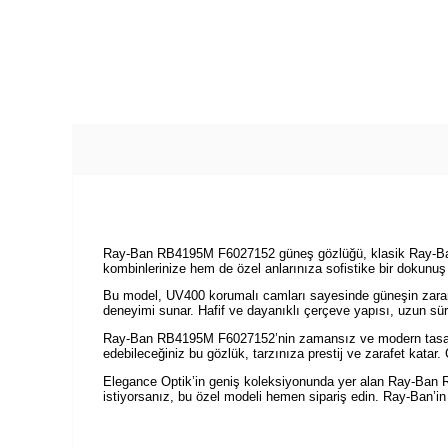
Ray-Ban RB4195M F6027152 güneş gözlüğü, klasik Ray-Ban tas
kombinlerinize hem de özel anlarınıza sofistike bir dokunuş 
Bu model, UV400 korumalı camları sayesinde güneşin zararlı ış
deneyimi sunar. Hafif ve dayanıklı çerçeve yapısı, uzun sü
Ray-Ban RB4195M F6027152’nin zamansız ve modern tasarımı,
edebileceğiniz bu gözlük, tarzınıza prestij ve zarafet katar.
Elegance Optik’in geniş koleksiyonunda yer alan Ray-Ban R
istiyorsanız, bu özel modeli hemen sipariş edin. Ray-Ban’in