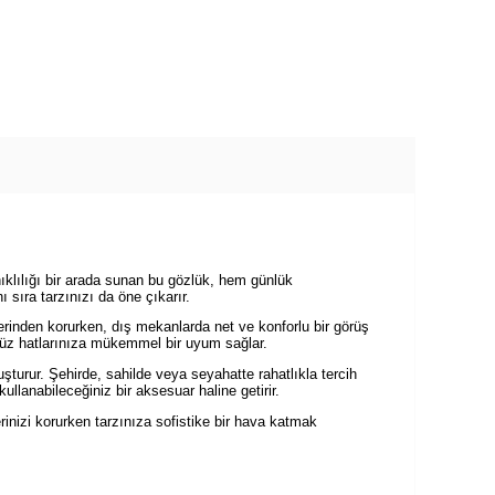
klılığı bir arada sunan bu gözlük, hem günlük
 sıra tarzınızı da öne çıkarır.
ilerinden korurken, dış mekanlarda net ve konforlu bir görüş
yüz hatlarınıza mükemmel bir uyum sağlar.
rur. Şehirde, sahilde veya seyahatte rahatlıkla tercih
llanabileceğiniz bir aksesuar haline getirir.
izi korurken tarzınıza sofistike bir hava katmak