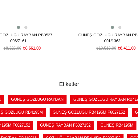
GÖZLÜĞÜ RAYBAN RB3527
GÜNEŞ GÖZLÜĞÜ RAYBAN RB
006/7161
001/1363
₺8.326,00
₺6.661,00
₺10.513,00
₺8.411,00
SEPETE EKLE
SEPETE EKLE
Etiketler
Ü
GÜNEŞ GÖZLÜĞÜ RAYBAN
GÜNEŞ GÖZLÜĞÜ RAYBAN RB41
Ş GÖZLÜĞÜ RB4195M
GÜNEŞ GÖZLÜĞÜ RB4195M F6027152
G
195M F6027152
GÜNEŞ RAYBAN F6027152
GÜNEŞ RB4195M