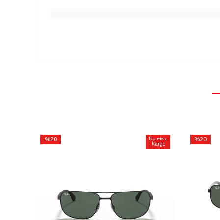
%20
Ücretsiz
%20
Kargo
İndirim
İndirim
%20İndirim
%20İndiri