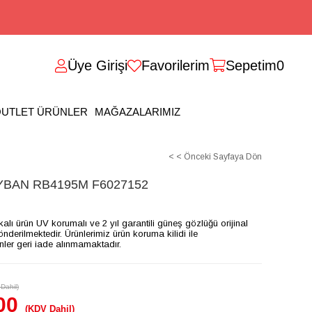
Üye Girişi
Favorilerim
Sepetim
0
UTLET ÜRÜNLER
MAĞAZALARIMIZ
< < Önceki Sayfaya Dön
BAN RB4195M F6027152
ikalı ürün UV korumalı ve 2 yıl garantili güneş gözlüğü orijinal
gönderilmektedir. Ürünlerimiz ürün koruma kilidi ile
ünler geri iade alınmamaktadır.
Dahil)
00
(KDV Dahil)