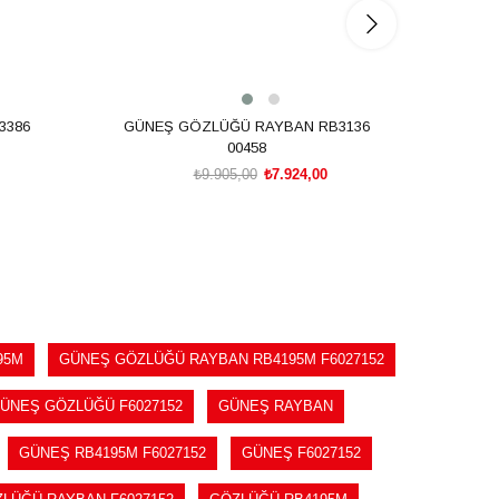
3386
GÜNEŞ GÖZLÜĞÜ RAYBAN RB3136
GÜN
00458
₺9.905,00
₺7.924,00
SEPETE EKLE
95M
GÜNEŞ GÖZLÜĞÜ RAYBAN RB4195M F6027152
ÜNEŞ GÖZLÜĞÜ F6027152
GÜNEŞ RAYBAN
GÜNEŞ RB4195M F6027152
GÜNEŞ F6027152