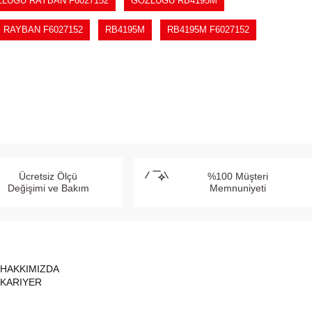
LÜĞÜ RAYBAN F6027152
GÖZLÜĞÜ RB4195M
RAYBAN F6027152
RB4195M
RB4195M F6027152
Ücretsiz Ölçü
%100 Müşteri
Değişimi ve Bakım
Memnuniyeti
HAKKIMIZDA
KARIYER