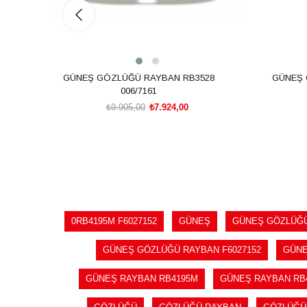
GÜNEŞ GÖZLÜĞÜ RAYBAN RB3528
GÜNEŞ 
006/7161
₺9.905,00
₺7.924,00
SEPETE EKLE
0RB4195M F6027152
GÜNEŞ
GÜNEŞ GÖZLÜĞ
GÜNEŞ GÖZLÜĞÜ RAYBAN F6027152
GÜNE
GÜNEŞ RAYBAN RB4195M
GÜNEŞ RAYBAN RB4