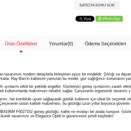
SATICIYA SORU SOR
WhatsApp
Ürün Özellikleri
Yorumlar
(0)
Ödeme Seçenekleri
arımını modern detaylarla birleştiren eşsiz bir modeldir. Şıklığı ve dayanı
katar. Ray-Ban’in kalitesini yansıtan bu model, göz sağlığınızı korumanın yanı
ınlarını etkili bir şekilde engeller. Gözlerinizi güneş ışınlarının zararlı etk
reli kullanımlarda maksimum rahatlık sağlar. Çerçevenin ergonomik tasarımı 
 her kombinle uyum sağlayarak günlük kullanım için ideal bir seçenek oluştu
 Çerçevenin üstün kaliteli malzemesi, bu gözlüğü uzun yıllar boyunca güvenle ku
B4195M F6027152 güneş gözlüğü, kalite ve modayı bir arada sunuyor. Gözlerin
 ikonik tasarımını ve Elegance Optik’in güvencesini şimdi keşfedin!