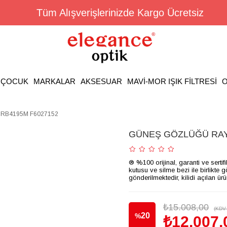
Tüm Alışverişlerinizde Kargo Ücretsiz
ÇOCUK
MARKALAR
AKSESUAR
MAVİ-MOR IŞIK FİLTRESİ
O
RB4195M F6027152
GÜNEŞ GÖZLÜĞÜ RAY
® %100 orijinal, garanti ve sertif
kutusu ve silme bezi ile birlikte 
gönderilmektedir, kilidi açılan ür
₺15.008,00
(KDV 
20
%
₺12.007,