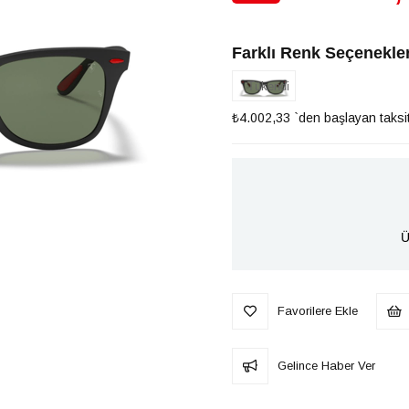
İndirim
Farklı Renk Seçenekler
Tükendi
₺4.002,33
`den başlayan taksit
Ü
Favorilere Ekle
Gelince Haber Ver