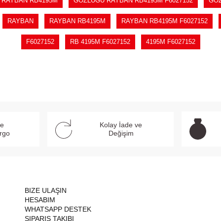
 RAYBAN RB4195M
GÖZLÜĞÜ RAYBAN RB4195M F6027152
GÖZ
RAYBAN
RAYBAN RB4195M
RAYBAN RB4195M F6027152
F6027152
RB 4195M F6027152
4195M F6027152
ve
Kolay İade ve
argo
Değişim
BIZE ULAŞIN
HESABIM
WHATSAPP DESTEK
SIPARIŞ TAKIBI