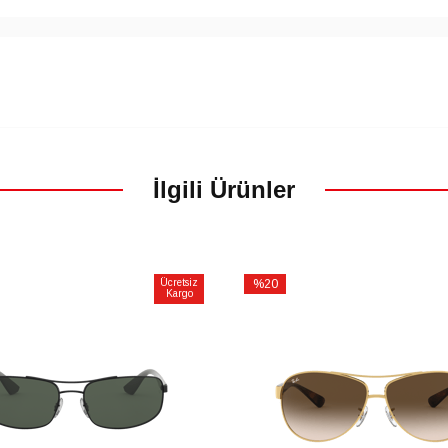
İlgili Ürünler
Ücretsiz
%20
Kargo
İndirim
m
%20İndirim