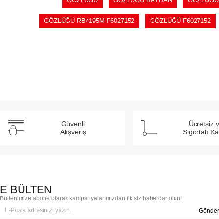
GÖZLÜĞÜ
GÖZLÜĞÜ RAYBAN
GÖZLÜĞÜ
GÖZLÜĞÜ RB4195M F6027152
GÖZLÜĞÜ F6027152
Güvenli
Ücretsiz 
Alışveriş
Sigortalı K
E BÜLTEN
Bültenimize abone olarak kampanyalarımızdan ilk siz haberdar olun!
Gönder