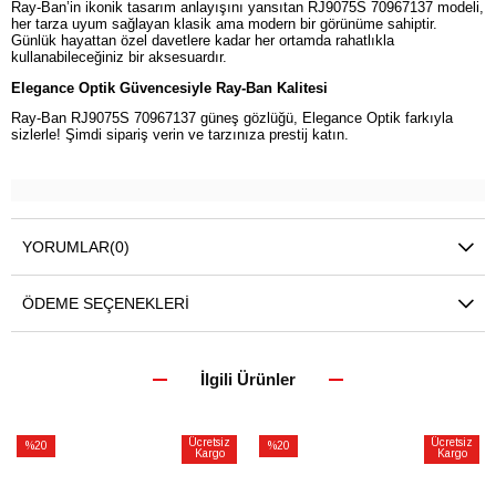
Ray-Ban’in ikonik tasarım anlayışını yansıtan RJ9075S 70967137 modeli,
her tarza uyum sağlayan klasik ama modern bir görünüme sahiptir.
Günlük hayattan özel davetlere kadar her ortamda rahatlıkla
kullanabileceğiniz bir aksesuardır.
Elegance Optik Güvencesiyle Ray-Ban Kalitesi
Ray-Ban RJ9075S 70967137 güneş gözlüğü, Elegance Optik farkıyla
sizlerle! Şimdi sipariş verin ve tarzınıza prestij katın.
YORUMLAR
(0)
ÖDEME SEÇENEKLERI
İlgili Ürünler
Ücretsiz
Ücretsiz
%20
%20
Kargo
Kargo
İndirim
İndirim
%20İndirim
%20İndirim