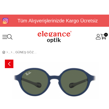
Tüm Alışverişlerinizde Kargo Ücretsiz
0
GÜNEŞ GÖZLÜĞÜ RAYBAN RJ9075S 70967137