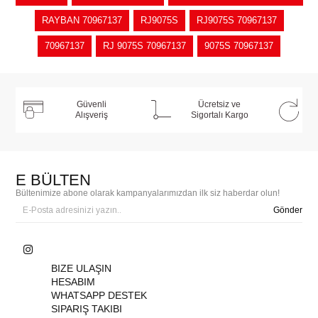
RAYBAN 70967137
RJ9075S
RJ9075S 70967137
70967137
RJ 9075S 70967137
9075S 70967137
Güvenli
Ücretsiz ve
Alışveriş
Sigortalı Kargo
E BÜLTEN
Bültenimize abone olarak kampanyalarımızdan ilk siz haberdar olun!
Gönder
BIZE ULAŞIN
HESABIM
WHATSAPP DESTEK
SIPARIŞ TAKIBI