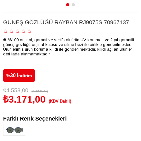
GÜNEŞ GÖZLÜĞÜ RAYBAN RJ9075S 70967137
® %100 orijinal, garanti ve sertifikalı ürün UV korumalı ve 2 yıl garantili
güneş gözlüğü orijinal kutusu ve silme bezi ile birlikte gönderilmektedir.
Ürünlerimiz ürün koruma kilidi ile gönderilmektedir, kilidi açılan ürünler
geri iade alınmamaktadır.
30
%
İndirim
₺4.558,00
(KDV Dahil)
₺3.171,00
(KDV Dahil)
Farklı Renk Seçenekleri
Tükendi