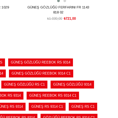
 1029
GÜNEŞ GÖZLÜĞÜ FERFARINI FR 1143
GÜNEŞ
818 02
₺1.030,00
₺721,00
SEPETE EKLE
RS
GÜNEŞ GÖZLÜĞÜ REEBOK RS 9314
14
GÜNEŞ GÖZLÜĞÜ REEBOK 9314 C1
GÜNEŞ GÖZLÜĞÜ RS C1
GÜNEŞ GÖZLÜĞÜ 9314
OK RS 9314
GÜNEŞ REEBOK RS 9314 C1
ÜNEŞ RS 9314
GÜNEŞ RS 9314 C1
GÜNEŞ RS C1
ĞÜ REEBOK RS 9314
GÖZLÜĞÜ REEBOK RS 9314 C1