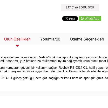
SATICIYA SORU SOR
WhatsApp
Ürün Özellikleri
Yorumlar
(0)
Ödeme Seçenekleri
araya getiren bir modeldir. Reebok’un ikonik sportif çizgilerini yansıtan bu g
onomik tasarımı, yüz hatlarınıza mükemmel uyum sağlayarak uzun süreli rahat 
karşı koruyarak güvenli bir kullanım sağlar. Reebok RS 9314 C1, hafif yapısı v
m aktif yaşam tarzınıza uygun hem de günlük kullanımda tercih edebileceği
 9314 C1 güneş gözlüğü, hem göz sağlığınızı korur hem de spor şıklığınızı t