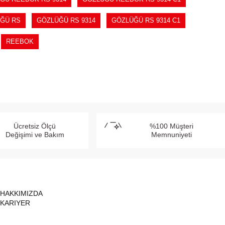
ĞÜ RS
GÖZLÜĞÜ RS 9314
GÖZLÜĞÜ RS 9314 C1
REEBOK
Ücretsiz Ölçü
%100 Müşteri
Değişimi ve Bakım
Memnuniyeti
HAKKIMIZDA
KARIYER