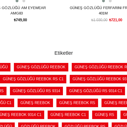
 GÖZLÜĞÜ AM EYEWEAR
GÜNEŞ GÖZLÜĞÜ FERFARINI FR
AMG83
401M
₺749,00
₺1.030,00
₺721,00
SEPETE EKLE
SEPETE EKLE
Etiketler
LÜĞÜ
GÜNEŞ GÖZLÜĞÜ REEBOK
GÜNEŞ GÖZLÜĞÜ REEBOK 
GÜNEŞ GÖZLÜĞÜ REEBOK RS C1
GÜNEŞ GÖZLÜĞÜ REEBOK 93
RS
GÜNEŞ GÖZLÜĞÜ RS 9314
GÜNEŞ GÖZLÜĞÜ RS 9314 C1
ĞÜ C1
GÜNEŞ REEBOK
GÜNEŞ REEBOK RS
GÜNEŞ REEB
ÜNEŞ REEBOK 9314 C1
GÜNEŞ REEBOK C1
GÜNEŞ RS
G
ZLÜĞÜ
GÖZLÜĞÜ REEBOK
GÖZLÜĞÜ REEBOK RS
GÖZLÜ