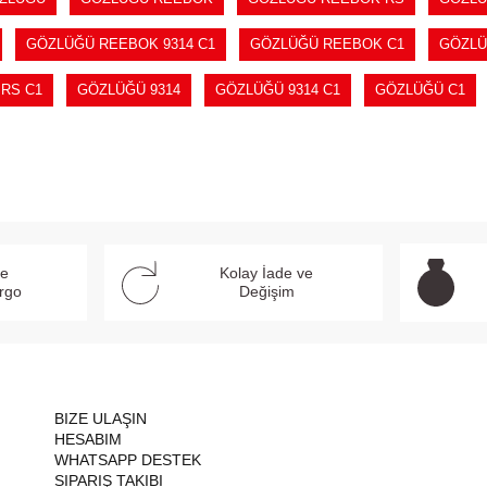
GÖZLÜĞÜ REEBOK 9314 C1
GÖZLÜĞÜ REEBOK C1
GÖZLÜ
RS C1
GÖZLÜĞÜ 9314
GÖZLÜĞÜ 9314 C1
GÖZLÜĞÜ C1
ve
Kolay İade ve
argo
Değişim
BIZE ULAŞIN
HESABIM
WHATSAPP DESTEK
SIPARIŞ TAKIBI