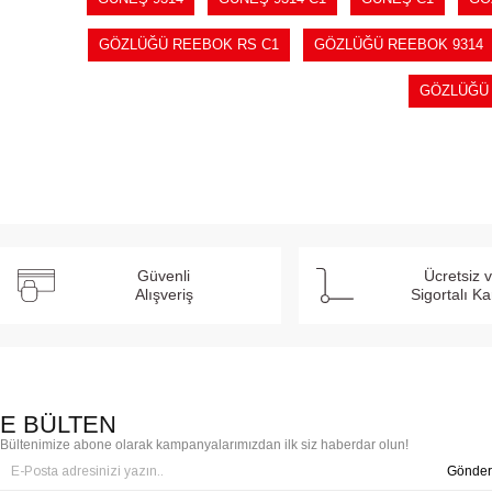
GÖZLÜĞÜ REEBOK RS C1
GÖZLÜĞÜ REEBOK 9314
GÖZLÜĞÜ 
Güvenli
Ücretsiz 
Alışveriş
Sigortalı K
E BÜLTEN
Bültenimize abone olarak kampanyalarımızdan ilk siz haberdar olun!
Gönder