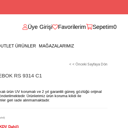
Üye Girişi
Favorilerim
Sepetim
0
UTLET ÜRÜNLER
MAĞAZALARIMIZ
< < Önceki Sayfaya Dön
BOK RS 9314 C1
ikalı ürün UV korumalı ve 2 yıl garantili güneş gözlüğü orijinal
gönderilmektedir. Ürünlerimiz ürün koruma kilidi ile
ünler geri iade alınmamaktadır.
hil)
(KDV Dahil)