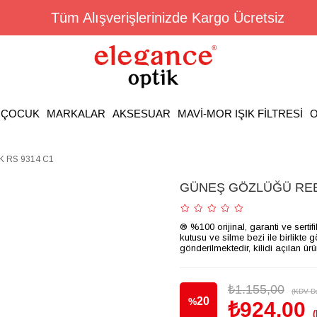
Tüm Alışverişlerinizde Kargo Ücretsiz
ÇOCUK
MARKALAR
AKSESUAR
MAVİ-MOR IŞIK FİLTRESİ
O
 RS 9314 C1
GÜNEŞ GÖZLÜĞÜ REE
® %100 orijinal, garanti ve sertif
kutusu ve silme bezi ile birlikte 
gönderilmektedir, kilidi açılan ür
₺1.155,00
(KDV Da
20
%
₺924,00