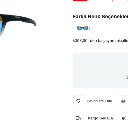
İndirim
Farklı Renk Seçenekler
Tükendi
₺308,00
`den başlayan taksitle
Ü
Favorilere Ekle
Kargo Bedava