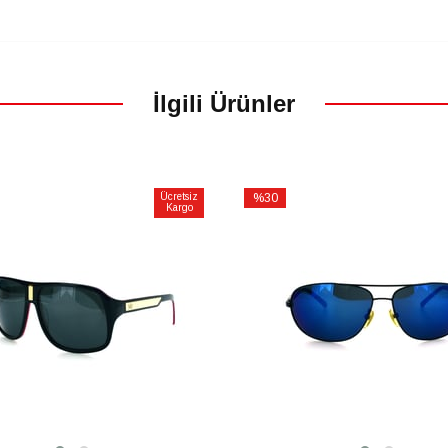
İlgili Ürünler
Ücretsiz
%30
Kargo
İndirim
%30İndirim