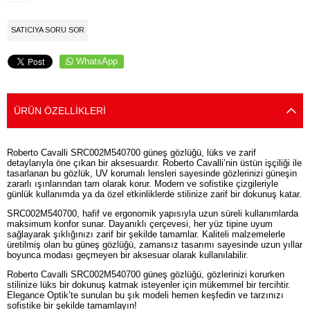
SATICIYA SORU SOR
WhatsApp
ÜRÜN ÖZELLIKLERI
Roberto Cavalli SRC002M540700 güneş gözlüğü, lüks ve zarif
detaylarıyla öne çıkan bir aksesuardır. Roberto Cavalli’nin üstün işçiliği ile
tasarlanan bu gözlük, UV korumalı lensleri sayesinde gözlerinizi güneşin
zararlı ışınlarından tam olarak korur. Modern ve sofistike çizgileriyle
günlük kullanımda ya da özel etkinliklerde stilinize zarif bir dokunuş katar.
SRC002M540700, hafif ve ergonomik yapısıyla uzun süreli kullanımlarda
maksimum konfor sunar. Dayanıklı çerçevesi, her yüz tipine uyum
sağlayarak şıklığınızı zarif bir şekilde tamamlar. Kaliteli malzemelerle
üretilmiş olan bu güneş gözlüğü, zamansız tasarımı sayesinde uzun yıllar
boyunca modası geçmeyen bir aksesuar olarak kullanılabilir.
Roberto Cavalli SRC002M540700 güneş gözlüğü, gözlerinizi korurken
stilinize lüks bir dokunuş katmak isteyenler için mükemmel bir tercihtir.
Elegance Optik’te sunulan bu şık modeli hemen keşfedin ve tarzınızı
sofistike bir şekilde tamamlayın!