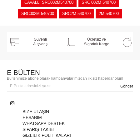
CAVALLI SRC002M540700
SRC 002M 540700
SRC002M 540700
SRC2M 540700
2M 540700
Güvenli
Ücretsiz ve
Alışveriş
Sigortalı Kargo
E BÜLTEN
Bültenimize abone olarak kampanyalarımızdan ilk siz haberdar olun!
Gönder
BIZE ULAŞIN
HESABIM
WHATSAPP DESTEK
SIPARIŞ TAKIBI
GIZLILIK POLITIKALARI