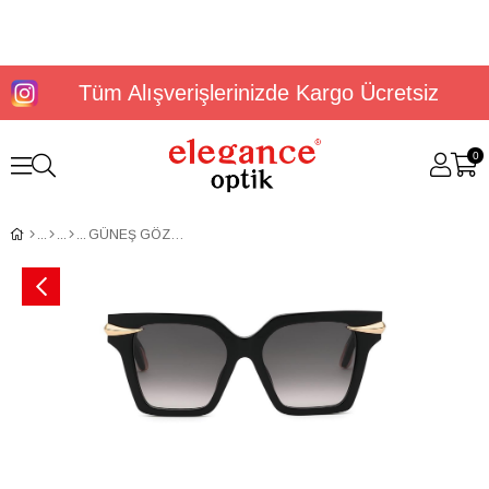
Tüm Alışverişlerinizde Kargo Ücretsiz
0
GÜNEŞ GÖZLÜĞÜ ROBERTO CAVALLI SRC002M540700